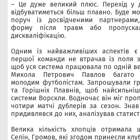
– Це дуже великий плюс. Перехід у 
відбуватиметься більш плавно. Буде м
поруч із досвідченими партнерами
форму після травм або пропуска
дискваліфікацію.
Одним із найважливіших аспектів є
першої команди не втрачав із поля зо
щоб уся система працювала по одній вер
Микола Петрович Павлов багато 
молодим футболістам. Запрошували гр
та Горішніх Плавнів, щоб найсильні
системи Ворскли. Водночас він міг про
чотири матчі дублерів за сезон. Знав 
придивлявся до них, аналізував статист
Велика кількість хлопців отримала 
Селін, Громов, які згодом принесли клу