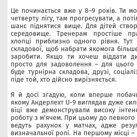
Це починається вже у 8–9 років. Ти м
четверту лігу, там прогресувати, а пот
шанс піднятися вище. Для дітей ство
середовище. Тренерам простіше пр
хлопці приблизно одного рівня. Тут 
складової, щоб набрати якомога більше
заробити. Якщо ти хочеш віддати д
просто для задоволення – для цього є
буде турнірна складова, друзі, соціалі
піде той, хто дійсно вирізняється.
Я й досі згадую, коли вперше побачи
якому Андерлехт U-9 виглядав дуже силь
віці вже демонстрували високу інтенс
роботу з м'ячем. При цьому до певного 
ведуть рахунок у матчах, адже резул
визначальної ролі. На першому місці –