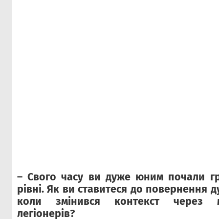
– Свого часу ви дуже юним почали г
рівні. Як ви ставитеся до повернення д
коли змінився контекст через м
легіонерів?