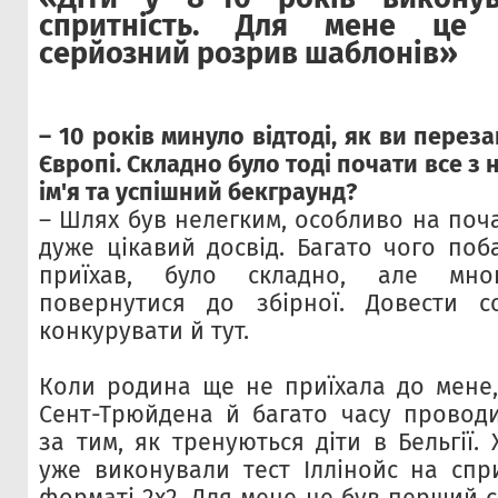
спритність. Для мене це
серйозний розрив шаблонів»
– 10 років минуло відтоді, як ви перез
Європі. Складно було тоді почати все з
ім'я та успішний бекграунд?
– Шлях був нелегким, особливо на поча
дуже цікавий досвід. Багато чого поб
приїхав, було складно, але мн
повернутися до збірної. Довести 
конкурувати й тут.
Коли родина ще не приїхала до мене,
Сент-Трюйдена й багато часу проводи
за тим, як тренуються діти в Бельгії. 
уже виконували тест Іллінойс на спри
форматі 2х2. Для мене це був перший 