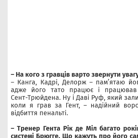
– На кого з гравців варто звернути уваг
– Канга, Кадрі, Делорж – памʼятаю йо
адже його тато працює і працював 
Сент-Трюйдена. Ну і Даві Руф, який зал
коли я грав за Гент, – надійний воро
відбиття пенальті.
– Тренер Гента Рік де Міл багато рок
системі Брюгге. Що кажуть про його са