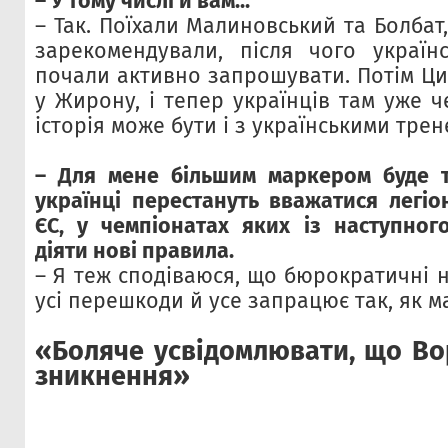
– У тому числі й вам...
– Так. Поїхали Малиновський та Болбат
зарекомендували, після чого українс
почали активно запрошувати. Потім Ц
у Жирону, і тепер українців там уже ч
історія може бути і з українськими тре
– Для мене більшим маркером буде т
українці перестануть вважатися легіо
ЄС, у чемпіонатах яких із наступног
діяти нові правила.
– Я теж сподіваюся, що бюрократичні 
усі перешкоди й усе запрацює так, як ма
«Боляче усвідомлювати, що Во
зникнення»