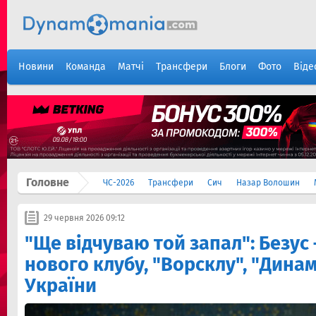
Новини
Команда
Матчі
Трансфери
Блоги
Фото
Віде
Головне
ЧС-2026
Трансфери
Сич
Назар Волошин
29 червня 2026 09:12
"Ще відчуваю той запал": Безус
нового клубу, "Ворсклу", "Динам
України