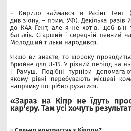
– Кирило займався в Расінг Гент (
дивізіону, – прим. УФ). Декілька разів
до КAA Гент, але я не хотів, щоб він 
батьків. Старший і середній певний ч
Молодший тільки народився.
Якщо ви знаєте, то щороку проводитьс
Брюйне для U-15. У різний період на н
і Рамуш. Подібні турніри допомагаю
якому рівні перебувають місцеві ко
напрямку потрібно рухатися.
«Зараз на Кіпр не їдуть про
кар'єру. Там усі хочуть результат
– Сильно контрастує з Кіпром?