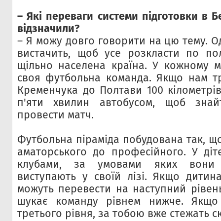
– Які переваги системи підготовки в Бе
відзначили?
– Я можу довго говорити на цю тему. О
вистачить, щоб усе розкласти по пол
щільно населена країна. У кожному м
своя футбольна команда. Якщо нам тр
Кременчука до Полтави 100 кілометрів
п'яти хвилин автобусом, щоб зна
провести матч.
Футбольна піраміда побудована так, що 
аматорського до професійного. У діт
клубами, за умовами яких вони
виступають у своїй лізі. Якщо дитина
можуть перевести на наступний рівень
шукає команду рівнем нижче. Якщ
третього рівня, за тобою вже стежать с