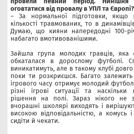
провели певний період. Нинішня
оговтатися від провалу в УПЛ та Європі?
– За нормальної підготовки, якщо 
кількості травмованих, то в динамівці
Думаю, що кияни напередодні 100-рі
набагато вмотивованішими.
Зайшла група молодих гравців, яка 
обкаталася в дорослому футболі. Сп
виникатимуть, але в такому клубі довго
поки ти розкриєшся. Багато залежить 
ігрового часу отримує молодий футболіс
різні ігрові ситуації та наскільки
рішення на полі. Зараз нікого не 
вчорашні школярі виходять і вирішуют
високою відповідальністю, а комусь і
сидіти й чекати.