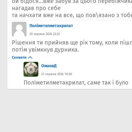
ой бідося...вже забув за цього перебіжчика
нагадав про себе
та начхати вже на все, що пов\язано з то
Полiметилметакрилат
20 червня 2026 22:22
Рішення ти прийняв ще рік тому, коли пішл
потім увімкнув дурника.
Сховати
ОманиД
21 червня 2026 10:06
Полiметилметакрилат, саме так і було