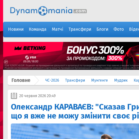
Новини
Команда
Матчі
Трансфери
Блоги
Фото
Віде
Головне
ЧС-2026
Трансфери
Мунгенге
Мудрик
Ка
20 червня 2026 20:49
Олександр КАРАВАЄВ: "Сказав Гри
що я вже не можу змінити своє р