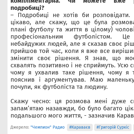
компліментарна. Чи можете вже р
подробиці?
– Подробиці не хотів би розповідати.
цікаво, але скажу, що це була розмов
плані футболу та життя в цілому) чолов
професіональним футболістом. Ц
небайдужих людей, але я сказав своє рі
прийшов той час, коли я вже все вирішив
змінити своє рішення. Я знав, що мо
схвалять позитивно і не сприймуть. Усю 
чому я ухвалив таке рішення, чому я 
пояснив і аргументував. Маю маленьк
почули, як футболіста та людину.
Скажу чесно: ця розмова мені дуже сп
запам’ятаю назавжди, бо було багато ці
подальшого мого життя, - зазначив Карав
Джерело:
"Чемпион" Радио
#Караваєв
#Григорій Суркіс