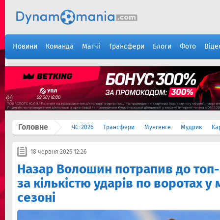
Новини
Команда
Матчі
Трансфери
Блоги
Фото
Віде
Головне
ЧС-2026
Трансфери
Мунгенге
Мудрик
Ка
18 червня 2026 12:26
Назар Волошин потрапив до топ-
за кількістю ударів по воротах у
сезоні