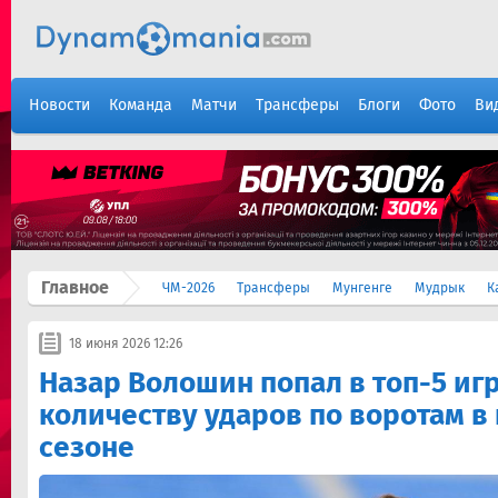
Новости
Команда
Матчи
Трансферы
Блоги
Фото
Ви
Главное
ЧМ-2026
Трансферы
Мунгенге
Мудрык
К
18 июня 2026 12:26
Назар Волошин попал в топ-5 иг
количеству ударов по воротам 
сезоне