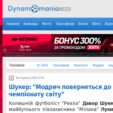
Новини
Команда
Матчі
Трансфери
Блоги
Фото
Віде
Головне
ЧС-2026
Трансфери
Мунгенге
Мудрик
Ка
18 червня 2026 11:19
Шукер: "Модрич повернеться до 
чемпіонату світу"
Колишній футболіст "Реала"
Давор Шук
майбутнього півзахисника "Мілана"
Луки