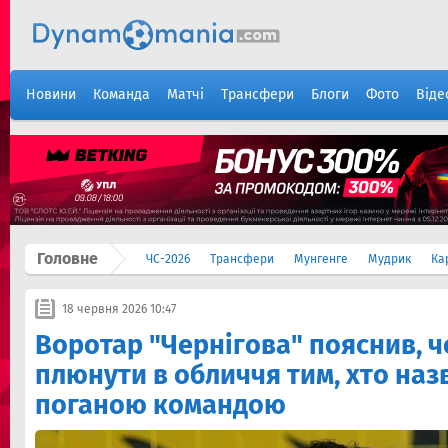
Новини
Команда
Матчі
Трансфери
Блоги
Фото
Віде
Головне
ЧС-2026
Трансфери
Мунгенге
Мудрик
Ка
18 червня 2026 10:47
Воротар "Чернігова" пояснив, ч
плюнути в обличчя тим, хто наз
поганою командою