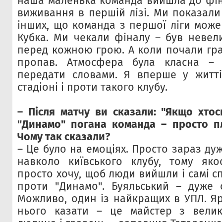
наша маленька команда вийшла до фін
виживання в першій лізі. Ми показали
інших, що команда з першої ліги може
Кубка. Ми чекали фіналу – був невел
перед кожною грою. А коли почали грат
пропав. Атмосфера була класна –
передати словами. Я вперше у житті
стадіоні і проти такого клубу.
– Після матчу ви сказали: "Якщо хтос
"Динамо" погана команда – просто п
Чому так сказали?
– Це було на емоціях. Просто зараз ду
навколо київського клубу, тому яко
просто хочу, щоб люди вийшли і самі с
проти "Динамо".
Буяльський – дуже 
Можливо, один із найкращих в УПЛ. Я
нього казати – це майстер з велико