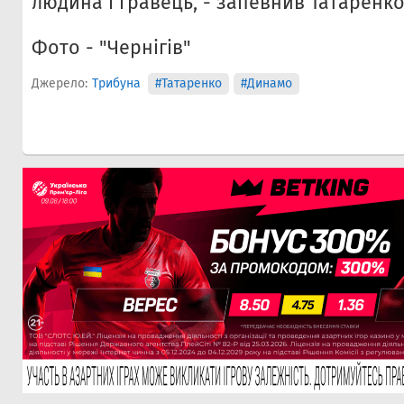
людина і гравець, - запевнив Татаренко
Фото - "Чернігів"
Джерело:
Трибуна
#Татаренко
#Динамо