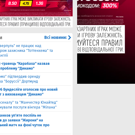
и
Всі новини:
іверпуль" не працює над
ром захисника "Тоттенхема" та
нглії
с-гравець "Карабаха" назвав
 проблему "Динамо"
омо" підтвердив оренду
а "Боруссії" Дортмунд
б Бундесліги оголосив про новий
т з вихованцем "Динамо"
рсеналу" та "Манчестер Юнайтед"
нували послуги вінгера "Мілана"
анков уп'яте поспіль не
в до заявки "Жирони" на
ьний матч на фоні чуток про