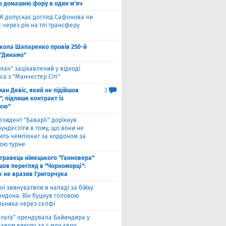
о домашню фору в один м'яч
Ж допускає догляд Сафонова чи
через рік на тлі трансферу
кола Шапаренко провів 250-й
 "Динамо"
лан" зацікавлений у відході
а з "Манчестер Сіті"
ан Девіс, який не підійшов
2
, підпише контракт із
ією"
езидент "Баварії" дорікнув
ундесліги в тому, що вони не
ють чемпіонат за кордоном за
ою турне
гравець німецького "Ганновера"
шов перегляд в "Чорноморці":
к не вразив Григорчука
ні звинуватили в нападі за бійку
ондона. Він буцнув головою
льника через селфі
ельта" орендувала Байиндира у
авом викупу за 4 млн євро