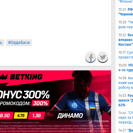
"Мілана
15:33
РФ
"Чорном
15:30
"Ч
днів че
15:22
Ек
впоравс
ь
#Ордабаси
Костюк"
15:17
Суп
провести
15:00
УП
4-го тур
14:58
Ан
який зав
роботу в
14:53
Fo
шанси "
62%
14:44
"С
євро за
перехід 
14:27
"Ди