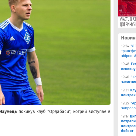
Новин
19:54
"Л
трансфе
збірної А
19:48
Ек
основну
19:40
"К
захисник
19:31
Клу
контрак
19:25
"А
запропо
Наумець
покинув клуб "Ордабаси", котрий виступає в
19:17
Циг
потрапи
контрол
бойкот