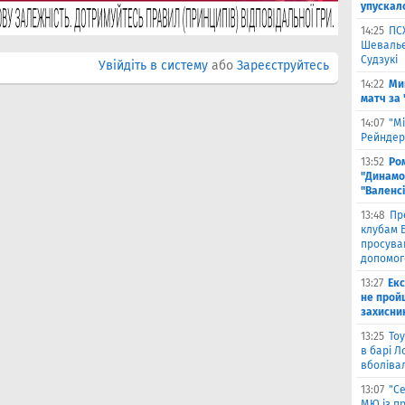
упускал
14:25
ПС
Шевальє 
Судзукі
Увійдіть в систему
або
Зареєструйтесь
14:22
Ми
матч за
14:07
"Мі
Рейндерс
13:52
Ром
"Динамо"
"Валенс
13:48
Пр
клубам Б
просува
допомог
13:27
Екс
не прой
захисни
13:25
Тоу
в барі Л
вболіва
13:07
"С
МЮ із пр