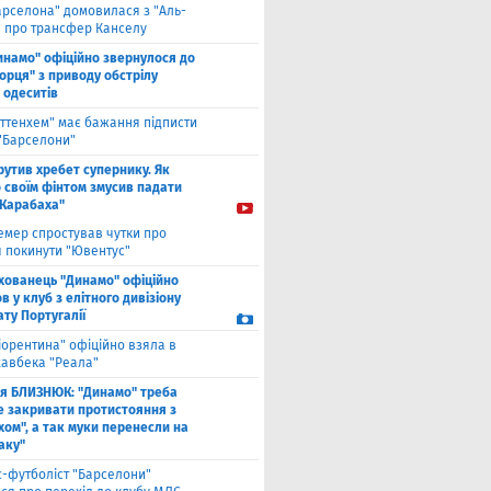
арселона" домовилася з "Аль-
" про трансфер Канселу
инамо" офіційно звернулося до
орця" з приводу обстрілу
 одеситів
оттенхем" має бажання підписти
 "Барселони"
рутив хребет супернику. Як
 своїм фінтом змусив падати
"Карабаха"
емер спростував чутки про
 покинути "Ювентус"
хованець "Динамо" офіційно
 у клуб з елітного дивізіону
ту Португалії
іорентина" офіційно взяла в
хавбека "Реала"
ля БЛИЗНЮК: "Динамо" треба
е закривати протистояння з
хом", а так муки перенесли на
аку"
с-футболіст "Барселони"