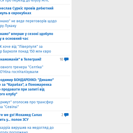
ся про перехід до клубу МЛС
чеслав Суркіс провів дебютний
 нуль в єврокубках
онако" не веде переговорів щодо
ру Лукаку
намо" вперше у сезоні здобуло
у в основний час
 хоче від "Ліверпуля" за
р Барколя понад 150 млн євро
намоманія" в Телеграмі!
10
ловного тренера "Селтіка"
О'Ніла госпіталізували
лодимир БОНДАРЕНКО: "Динамо"
е за "Карабах", а Пономаренка
 продавати при запиті від
ого клубу"
орнмут" оголосив про трансфер
а "Севільї"
re we go! Мохамед Салах
2
ть у... полон ЗСУ
варріа вирушив на медогляд до
 угоду погоджено