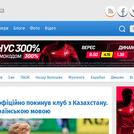
фери
Блоги
Фото
Відео
ри
Сич
ПАОК
Назар Волошин
Мунгенге
Карабах
Динамо
Вс
фіційно покинув клуб з Казахстану.
раїнською мовою