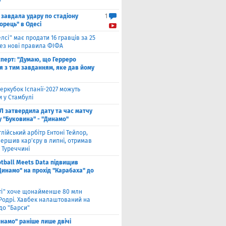
"
 завдала удару по стадіону
1
орець" в Одесі
елсі" має продати 16 гравців за 25
рез нові правила ФІФА
сперт: "Думаю, що Герреро
я з тим завданням, яке дав йому
еркубок Іспанії-2027 можуть
 у Стамбулі
Л затвердила дату та час матчу
у "Буковина" - "Динамо"
глійський арбітр Ентоні Тейлор,
ершив кар'єру в липні, отримав
 Туреччині
otball Meets Data підвищив
Динамо" на прохід "Карабаха" до
іті" хоче щонайменше 80 млн
 Родрі. Хавбек налаштований на
до "Барси"
намо" раніше лише двічі