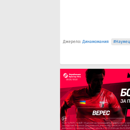
Джерело:
Динамомания
#Наумец