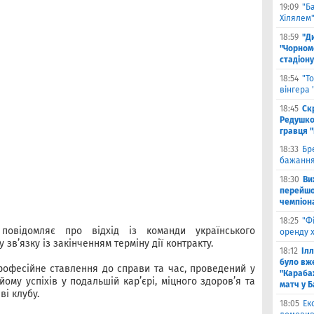
19:09
"Б
Хілялем
18:59
"Д
"Чорном
стадіону
18:54
"Т
вінгера
18:45
Ск
Редушко
гравця 
18:33
Бр
бажання
18:30
Ви
перейшов
чемпіона
18:25
"Ф
повідомляє про відхід із команди українського
оренду 
зв’язку із закінченням терміну дії контракту.
18:12
Іл
було вж
рофесійне ставлення до справи та час, проведений у
"Караба
ому успіхів у подальшій кар’єрі, міцного здоров’я та
матч у Б
ві клубу.
18:05
Ек