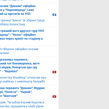
хисник "Динамо" офіційно
в у "Чорноморець" і вже
ий за одеситів на УПЛ
-тренер "Аякса" та збірної Греції
збірну Казахстану
втрашній матч другого туру УПЛ
рець" - "Колос" офіційно
но через приліт по стадіону в
єго Форлан офіційно очолив
Уругваю
дважлива перемога,
ьний гол Пономаренка, матч
і нервів. Репортаж про гру
" - "Карабах"
анчестер Юнайтед" оголосив про
р хавбека з чемпіонату Колумбії
рша перемога "Динамо", Мудрик
рі, "Полісся" - "Харків",
во "Шахтаря"
орім: "Ти зобов'язаний боротися
онство, працюючи у клубі рівня