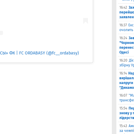
16:42
За
перейшо
заявлен
16:37
Екс
очолить 
16:24
За
"Чорномо
перенесе
Одесі
СЫ» ФК | FC ORDABASY (@fc__ordabasy)
16:20
Ді
збірну 
16:14
На
вирішал
напруги 
"Динамо
16:07
"М
трансфе
15:54
Пе
знову у г
лідерст
15:43
Ам
за чемпі