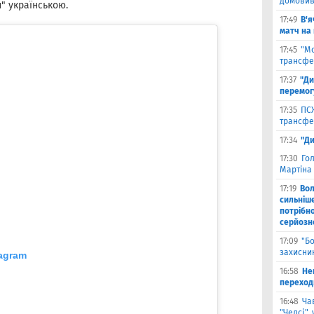
домовив
" українською.
17:49
В'я
матч на
17:45
"М
трансфе
17:37
"Ди
перемог
17:35
ПСЖ
трансфе
17:34
"Ди
17:30
Го
Мартіна 
17:19
Во
сильніш
потрібно
серйозн
17:09
"Б
захисник
agram
16:58
He
переходи
16:48
Ча
"Челсі",