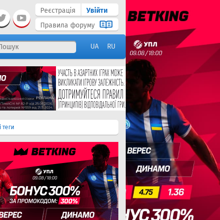
Реєстрація
Увійти
Правила форуму
UA
RU
і теги