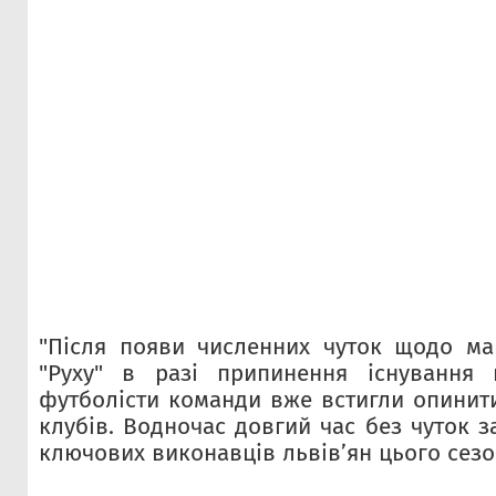
"Після появи численних чуток щодо ма
"Руху" в разі припинення існування 
футболісти команди вже встигли опинити
клубів. Водночас довгий час без чуток 
ключових виконавців львів’ян цього сезо