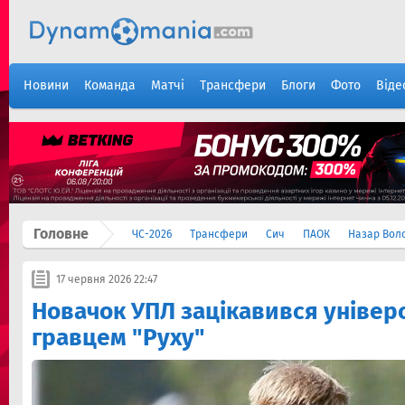
Новини
Команда
Матчі
Трансфери
Блоги
Фото
Віде
Головне
ЧС-2026
Трансфери
Сич
ПАОК
Назар Вол
17 червня 2026 22:47
Новачок УПЛ зацікавився уніве
гравцем "Руху"