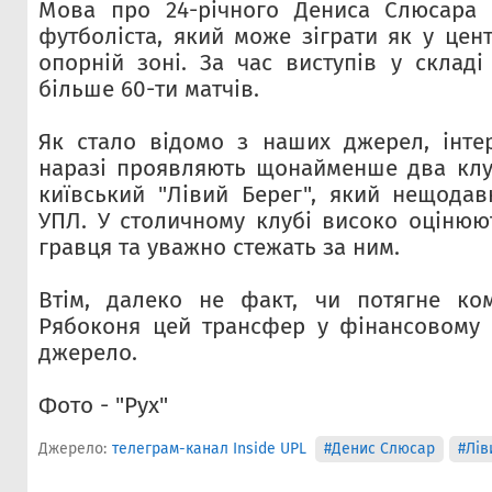
Мова про 24-річного Дениса Слюсара 
футболіста, який може зіграти як у центр
опорній зоні. За час виступів у складі
більше 60-ти матчів.
Як стало відомо з наших джерел, інте
наразі проявляють щонайменше два клу
київський "Лівий Берег", який нещода
УПЛ. У столичному клубі високо оцінюют
гравця та уважно стежать за ним.
Втім, далеко не факт, чи потягне ко
Рябоконя цей трансфер у фінансовому п
джерело.
Фото - "Рух"
Джерело:
телеграм-канал Inside UPL
#Денис Слюсар
#Лів