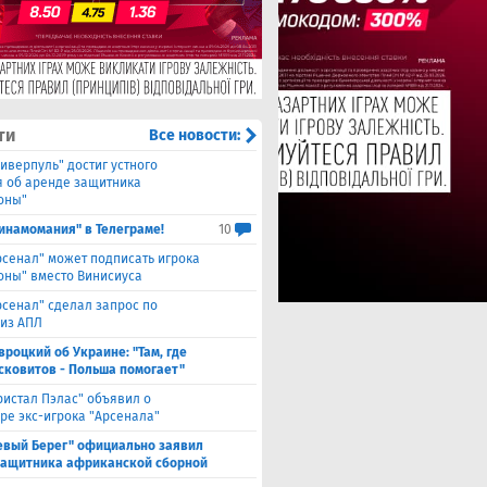
ти
Все новости:
иверпуль" достиг устного
я об аренде защитника
оны"
инамомания" в Телеграме!
10
рсенал" может подписать игрока
оны" вместо Винисиуса
рсенал" сделал запрос по
 из АПЛ
вроцкий об Украине: "Там, где
сковитов - Польша помогает"
ристал Пэлас" объявил о
ре экс-игрока "Арсенала"
евый Берег" официально заявил
защитника африканской сборной