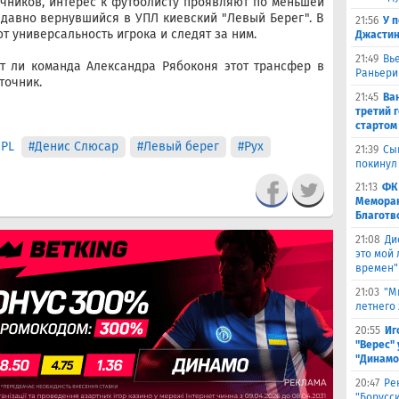
очников, интерес к футболисту проявляют по меньшей
едавно вернувшийся в УПЛ киевский "Левый Берег". В
21:56
У 
 универсальность игрока и следят за ним.
Джастин
21:49
Вь
ет ли команда Александра Рябоконя этот трансфер в
Раньери
точник.
21:45
Ва
третий 
стартом
UPL
#Денис Слюсар
#Левый берег
#Рух
21:39
Сы
покинул
21:13
ФК
Меморан
Благотв
21:08
Ди
это мой
времен"
21:03
"М
летнего
20:55
Иг
"Верес" 
"Динамо
20:47
Ре
"Борусс