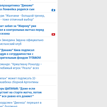
полузащитника "Динамо"
а Лонвейка родился сын
ери: "Манчини - большой тренер,
 - тоже отличный выбор"
нат забил за "Жирону" уже
гол в контрольных матчах перед
 сезона
н Зинедина Зидана официально
 испанский клуб
 "Динамо" Киев подписал
дум о сотрудничестве с
орительным фондом TYTANOVI
оманде: "Криштиану Роналду –
 любимый игрок "Реала" всех
илан" может подписать 32-
 хавбека сборной Аргентины
орь ЦЫГАНЫК: "Даже если
устоит на старте матча, потом
" все равно его дожмет"
кордсмен "Дженоа" перешел в
ию" Дортмунд