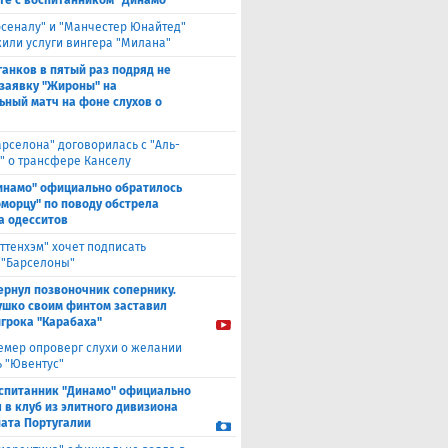
те с воспитанником "Динамо"
рсеналу" и "Манчестер Юнайтед"
или услуги вингера "Милана"
анков в пятый раз подряд не
 заявку "Жироны" на
ьный матч на фоне слухов о
арселона" договорилась с "Аль-
" о трансфере Канселу
инамо" официально обратилось
оморцу" по поводу обстрела
а одесситов
оттенхэм" хочет подписать
 "Барселоны"
ернул позвоночник сопернику.
ушко своим финтом заставил
игрока "Карабаха"
емер опроверг слухи о желании
ь "Ювентус"
спитанник "Динамо" официально
 в клуб из элитного дивизиона
ата Португалии