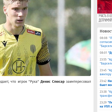
Новос
08:08
"Л
согласи
"Барсел
08:01
"Д
23:55
"А
"Барсел
23:45
"А
вингеру
23:42
На
ждает, что игрок "Руха"
Денис Слюсар
заинтересовал
бьют мо
23:38
"К
трансфе
23:29
"Л
на УПЛ 