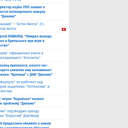
ректор клуба УПЛ заявил о
ости полноценного выкупа
 "Динамо"
авария" – "Астон Вилла" 2:1.
зор матча
ргей КОВАЛЕЦ: "Ожидал выхода
ко и Буяльского при игре в
стве"
арма" официально взяла в
нападающего "Аталанты"
валец признался, какого экс-
щего киевлян ему напоминает
енко: "Крепыш" с ДНК "Динамо"
иверпуль" не работает над
ром защитника "Тоттенхэма" и
 Англии
с-игрок "Карабаха" назвал
ю проблему "Динамо"
омо" подтвердил аренду
ка "Боруссии" Дортмунд
уб Бундеслиги объявил о новом