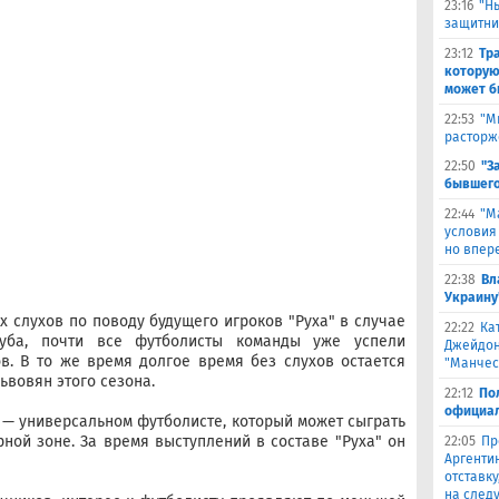
23:16
"Н
защитни
23:12
Тр
которую
может б
22:53
"М
расторж
22:50
"З
бывшего
22:44
"М
условия
но впер
22:38
Вл
Украину
 слухов по поводу будущего игроков "Руха" в случае
22:22
Ка
луба, почти все футболисты команды уже успели
Джейдон
в. В то же время долгое время без слухов остается
"Манчес
ьвовян этого сезона.
22:12
По
официал
 — универсальном футболисте, который может сыграть
рной зоне. За время выступлений в составе "Руха" он
22:05
Пр
Аргенти
отставку
на след