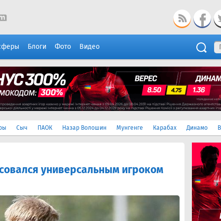
сферы
Блоги
Фото
Видео
ры
Сыч
ПАОК
Назар Волошин
Мунгенге
Карабах
Динамо
В
совался универсальным игроком