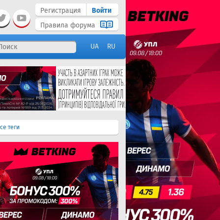
Регистрация
Войти
Правила форума
UA
RU
се теги