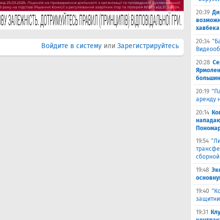
20:39
Ди
возможн
хавбека
20:34
"Б
Войдите в систему
или
Зарегистрируйтесь
Видеооб
20:28
Се
Ярмолен
большин
20:19
"П
аренду 
20:14
Ко
нападаю
Пономар
19:54
"Л
трансфе
сборной
19:48
Эк
основну
19:40
"К
защитни
19:31
Кл