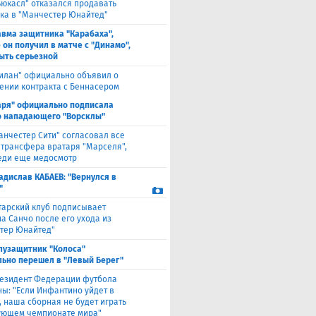
ьюкасл" отказался продавать
ка в "Манчестер Юнайтед"
авма защитника "Карабаха",
 он получил в матче с "Динамо",
ыть серьезной
илан" официально объявил о
ении контракта с Беннасером
аря" официально подписала
 нападающего "Ворсклы"
анчестер Сити" согласовал все
 трансфера вратаря "Марселя",
еди еще медосмотр
адислав КАБАЕВ: "Вернулся в
"
тарский клуб подписывает
а Санчо после его ухода из
тер Юнайтед"
лузащитник "Колоса"
ьно перешел в "Левый Берег"
езидент Федерации футбола
ны: "Если Инфантино уйдет в
, наша сборная не будет играть
ующем чемпионате мира"