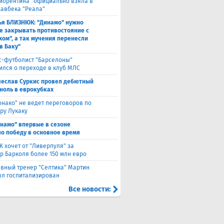
иорентина" официально взяла в
хавбека "Реала"
ья БЛИЗНЮК: "Динамо" нужно
е закрывать противостояние с
хом", а так мучения перенесли
в Баку"
с-футболист "Барселоны"
ился о переходе в клуб МЛС
чеслав Суркис провел дебютный
 ноль в еврокубках
нако" не ведет переговоров по
ру Лукаку
намо" впервые в сезоне
о победу в основное время
 хочет от "Ливерпуля" за
р Барколя более 150 млн евро
авный тренер "Селтика" Мартин
ыл госпитализирован
Все новости: