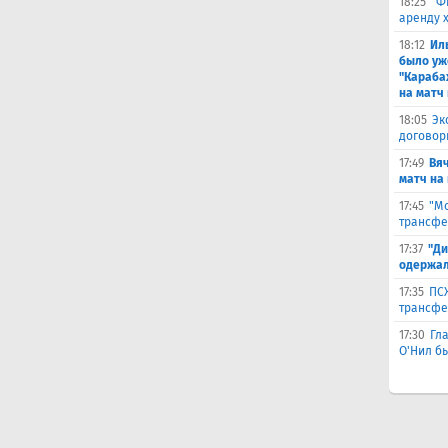
18:25
"Ф
аренду 
18:12
Ил
было уж
"Караба
на матч 
18:05
Эк
договор
17:49
Вя
матч на
17:45
"Мо
трансфе
17:37
"Ди
одержал
17:35
ПСЖ
трансфе
17:30
Гл
О'Нил б