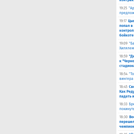
контрак
19:25
"А
предлож
19:17
Цыг
попал в
контрол
бойкоте
19:09
"Б
Хилялем
18:59
"Д
к "Черн
стадион
18:54
"Т
вингера
18:45
Св
Как Ред
падать 
18:33
Бр
покинут
18:30
Во
перешел
чемпион