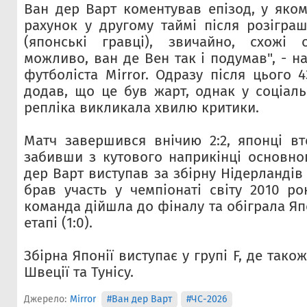
Ван дер Варт коментував епізод, у яком
рахунок у другому таймі після розіграш
(японські гравці), звичайно, схожі
можливо, ван де Вен так і подумав", - н
футболіста Mirror. Одразу після цього 
додав, що це був жарт, однак у соціал
репліка викликала хвилю критики.
Матч завершився внічию 2:2, японці вт
забивши з кутового наприкінці основног
дер Варт виступав за збірну Нідерландів 
брав участь у чемпіонаті світу 2010 ро
команда дійшла до фіналу та обіграла Я
етапі (1:0).
Збірна Японії виступає у групі F, де так
Швеції та Тунісу.
Джерело:
Mirror
#Ван дер Варт
#ЧС-2026