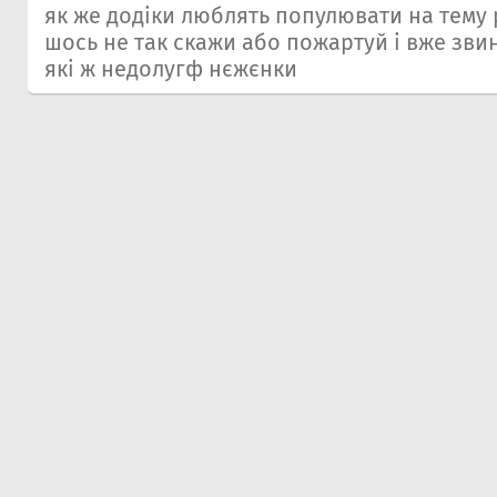
як же додіки люблять популювати на тему 
шось не так скажи або пожартуй і вже зв
які ж недолугф нєжєнки