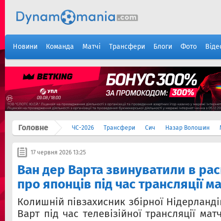
Новини
Команда
Матчі
Трансфери
Блоги
Фото
Віде
Головне
ЧС-2026
Трансфери
Сич
Назар Волошин
17 червня 2026 13:25
Ван дер Варта звинуватили в рас
про японців під час трансляції м
Колишній півзахисник збірної Нідерланд
Варт під час телевізійної трансляції мат