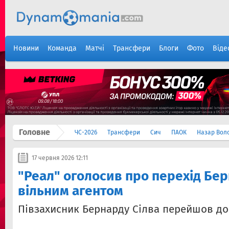
Новини
Команда
Матчі
Трансфери
Блоги
Фото
Віде
Головне
ЧС-2026
Трансфери
Сич
ПАОК
Назар Вол
17 червня 2026 12:11
"Реал" оголосив про перехід Бер
вільним агентом
Півзахисник Бернарду Сілва перейшов до