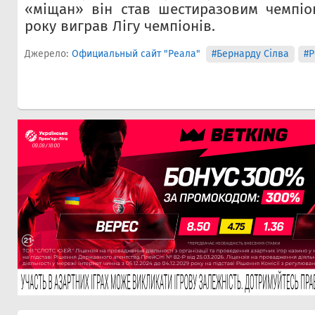
«міщан» він став шестиразовим чемпіон
року виграв Лігу чемпіонів.
Джерело:
Официальный сайт "Реала"
#Бернарду Сілва
#Р