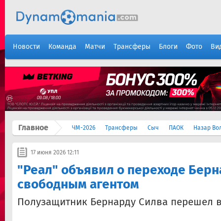
Новости
Команда
Матчи
Трансферы
Блоги
Фото
Ви
Главное
ЧМ-2026
Трансферы
Сыч
ПАОК
Назар Во
17 июня 2026 12:11
"Реал" объявил о переходе Бер
свободным агентом
Полузащитник Бернарду Силва перешел в