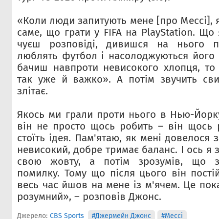
«Коли люди запитують мене [про Мессі], я
саме, що грати у FIFA на PlayStation. Що
чуєш розповіді, дивишся на нього по
люблять футбол і насолоджуються його 
бачиш навпроти невисокого хлопця, то
так уже й важко». А потім звучить сви
злітає.
Якось ми грали проти нього в Нью-Йорку
він не просто щось робить – він щось 
стоїть ідея. Пам'ятаю, як мені довелося 
невисокий, добре тримає баланс. І ось я 
свою жовту, а потім зрозумів, що з
помилку. Тому що після цього він пості
весь час йшов на мене із м'ячем. Це пока
розумний», – розповів Джонс.
Джерело:
CBS Sports
#Джермейн Джонс
#Мессі