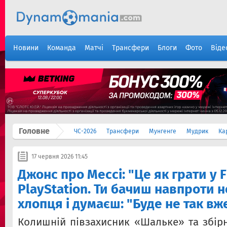
Новини
Команда
Матчі
Трансфери
Блоги
Фото
Віде
Головне
ЧС-2026
Трансфери
Мунгенге
Мудрик
Ка
17 червня 2026 11:45
Джонс про Мессі: "Це як грати у F
PlayStation. Ти бачиш навпроти 
хлопця і думаєш: "Буде не так вж
Колишній півзахисник «Шальке» та збі