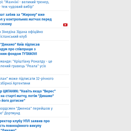
рі: "Манчіні - великий тренер,
- теж чудовий вибір"
нат забив за "Жирону" вже
ол у контрольних матчах перед
 сезону
 Зінедіна Зідана офіційно
 іспанський клуб
"Динамо" Київ підписав
дум про співпрацю з
йним фондом TYTANOVI
оманде: "Кріштіану Роналду - це
лений гравець "Реала" усіх
ілан" може підписати 32-річного
збірної Аргентини
ор ЦИГАНИК: "Навіть якщо "Верес"
 на старті матчу, потім "Динамо"
о його дотисне"
кордсмен "Дженоа" перейшов у
ію" Дортмунд
ректор клубу УПЛ заявив про
сть повноцінного викупу
 "Динамо"