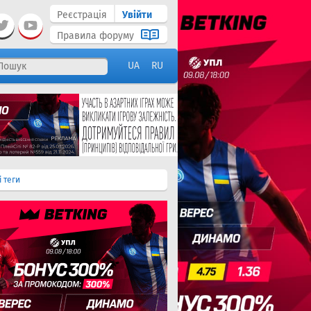
Реєстрація
Увійти
Правила форуму
UA
RU
і теги