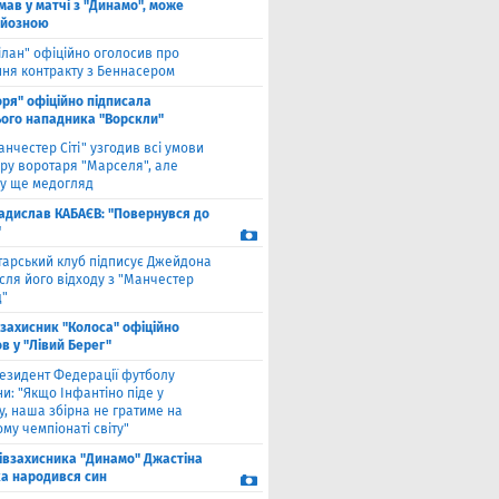
мав у матчі з "Динамо", може
рйозною
ілан" офіційно оголосив про
ння контракту з Беннасером
оря" офіційно підписала
ого нападника "Ворскли"
анчестер Сіті" узгодив всі умови
ру воротаря "Марселя", але
у ще медогляд
адислав КАБАЄВ: "Повернувся до
"
тарський клуб підписує Джейдона
сля його відходу з "Манчестер
"
взахисник "Колоса" офіційно
в у "Лівий Берег"
езидент Федерації футболу
и: "Якщо Інфантіно піде у
у, наша збірна не гратиме на
му чемпіонаті світу"
півзахисника "Динамо" Джастіна
а народився син