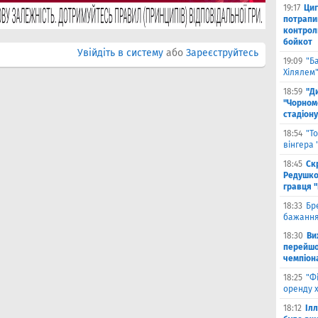
19:17
Циг
потрапи
контрол
бойкот
Увійдіть в систему
або
Зареєструйтесь
19:09
"Б
Хілялем
18:59
"Д
"Чорном
стадіону
18:54
"Т
вінгера
18:45
Ск
Редушко
гравця 
18:33
Бр
бажання
18:30
Ви
перейшов
чемпіона
18:25
"Ф
оренду 
18:12
Іл