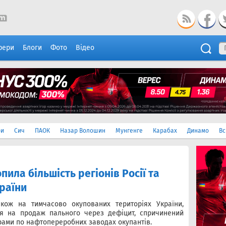
фери
Блоги
Фото
Відео
ри
Сич
ПАОК
Назар Волошин
Мунгенге
Карабах
Динамо
Вс
пила більшість регіонів Росії та
країни
також на тимчасово окупованих територіях України,
я на продаж пального через дефіцит, спричинений
рами по нафтопереробних заводах окупантів.