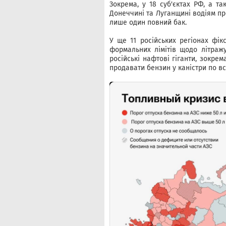
Зокрема, у 18 суб'єктах РФ, а т
Донеччині та Луганщині водіям пр
лише один повний бак.
У ще 11 російських регіонах фік
формальних лімітів щодо літражу
російські нафтові гіганти, зокре
продавати бензин у каністри по вс