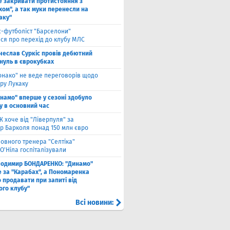
е закривати протистояння з
хом", а так муки перенесли на
аку"
с-футболіст "Барселони"
ся про перехід до клубу МЛС
чеслав Суркіс провів дебютний
 нуль в єврокубках
онако" не веде переговорів щодо
ру Лукаку
намо" вперше у сезоні здобуло
у в основний час
 хоче від "Ліверпуля" за
р Барколя понад 150 млн євро
ловного тренера "Селтіка"
О'Ніла госпіталізували
лодимир БОНДАРЕНКО: "Динамо"
е за "Карабах", а Пономаренка
 продавати при запиті від
ого клубу"
Всі новини: