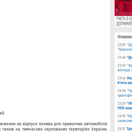
Новин
23:55
"А
"Барсело
23:46
"Д
23:45
"А
вінгера 
23:42
На
б’ють м
23:38
"К
трансфе
23:29
"Л
УПЛ зах
ell
23:16
"Н
захисни
меження на відпуск палива для приватних автомобілів
 а також на тимчасово окупованих територіях України.
23:12
Тр