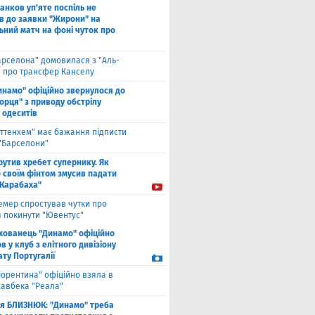
анков уп'яте поспіль не
в до заявки "Жирони" на
ьний матч на фоні чуток про
арселона" домовилася з "Аль-
" про трансфер Канселу
инамо" офіційно звернулося до
орця" з приводу обстрілу
 одеситів
оттенхем" має бажання підписти
 "Барселони"
рутив хребет супернику. Як
 своїм фінтом змусив падати
"Карабаха"
емер спростував чутки про
 покинути "Ювентус"
хованець "Динамо" офіційно
 у клуб з елітного дивізіону
ту Португалії
іорентина" офіційно взяла в
хавбека "Реала"
ля БЛИЗНЮК: "Динамо" треба