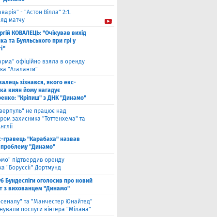
аварія" - "Астон Вілла" 2:1.
ляд матчу
ргій КОВАЛЕЦЬ: "Очікував вихід
а та Буяльського при грі у
і"
арма" офіційно взяла в оренду
ка "Аталанти"
валець зізнався, якого екс-
ка киян йому нагадує
енко: "Кріпиш" з ДНК "Динамо"
іверпуль" не працює над
ром захисника "Тоттенхема" та
нглії
с-гравець "Карабаха" назвав
 проблему "Динамо"
омо" підтвердив оренду
а "Боруссії" Дортмунд
б Бундесліги оголосив про новий
т з вихованцем "Динамо"
рсеналу" та "Манчестер Юнайтед"
нували послуги вінгера "Мілана"