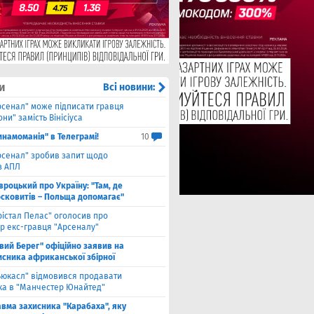
и
Всі новини:
рсенал" може підписати гравця
ни" замість Вінісіуса
инамоманія" в Телеграмі!
10
рсенал" зробив запит щодо
з АПЛ
вроцький про Україну: "Там, де
осковитів – Польща допомагає"
рістал Пелас" оголосив про
р екс-гравця "Арсеналу"
івий Берег" офіційно заявив на
исника африканської збірної
ьюкасл" відмовився продавати
ка в "Манчестер Юнайтед"
авма захисника "Карабаха", яку