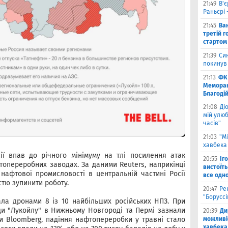
21:49
В'є
Раньєрі 
21:45
Ва
третій г
стартом
21:39
Син
покинув
21:13
ФК 
Меморан
Благоді
21:08
Ді
мій улюб
часів"
21:03
"М
хавбека 
ії впав до річного мінімуму на тлі посилення атак
20:55
Іг
топереробних заводах. За даними Reuters, наприкінці
вистоїть
 нафтової промисловості в центральній частині Росії
все одн
стю зупинити роботу.
20:47
Ре
"Борусс
ала дронами 8 із 10 найбільших російських НПЗ. При
и "Лукойлу" в Нижньому Новгороді та Пермі зазнали
20:39
Ди
можливі
ми Bloomberg, падіння нафтопереробки у травні стало
хавбека