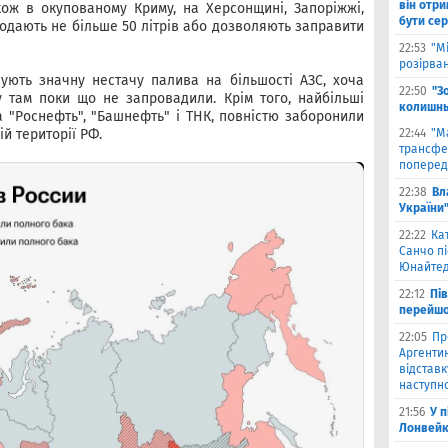
він отри
акож в окупованому Криму, на Херсонщині, Запоріжжі,
бути се
одають не більше 50 літрів або дозволяють заправити
22:53
"М
розірва
сують значну нестачу палива на більшості АЗС, хоча
22:50
"З
 там поки що не запровадили. Крім того, найбільші
колишнь
ма "Роснефть", "Башнефть" і ТНК, повністю заборонили
ій території РФ.
22:44
"М
трансфе
поперед
22:38
Вл
України
22:22
Ка
Санчо пі
Юнайтед
22:12
Пі
перейшо
22:05
Пр
Аргентин
відставк
наступно
21:56
У 
Лонвейк