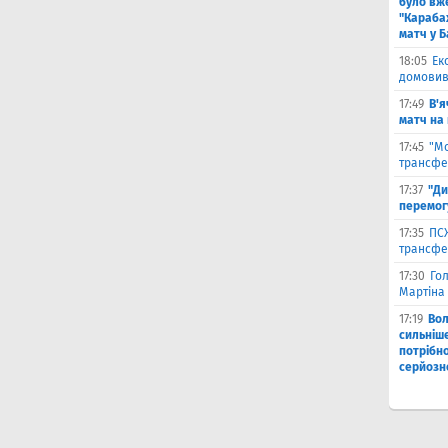
було вж
"Караба
матч у Б
18:05
Ек
домовив
17:49
В'я
матч на
17:45
"М
трансфе
17:37
"Ди
перемог
17:35
ПСЖ
трансфе
17:30
Го
Мартіна 
17:19
Во
сильніш
потрібно
серйозн