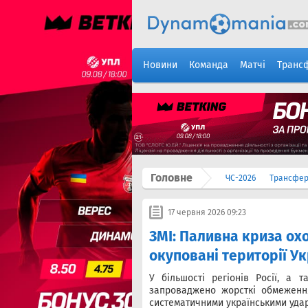
Новини
Команда
Матчі
Транс
Головне
ЧС-2026
Трансфе
17 червня 2026 09:23
ЗМІ: Паливна криза охо
окуповані території У
У більшості регіонів Росії, а 
запроваджено жорсткі обмеженн
систематичними українськими уда