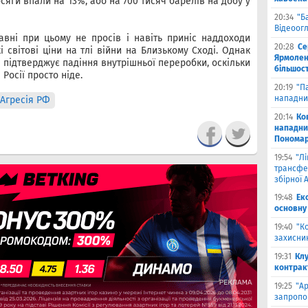
сяги впали на 13%, або на 700 тисяч барелів на добу у
20:34
"Б
Відеоог
равні при цьому не просів і навіть приніс наддоходи
20:28
Се
 світові ціни на тлі війни на Близькому Сході. Однак
Ярмоленк
 підтверджує падіння внутрішньої переробки, оскільки
більшост
Росії просто ніде.
20:19
"П
нападни
Агресія РФ
20:14
Ко
нападни
Пономар
19:54
"Л
трансфе
збірної А
19:48
Ек
основну
19:40
"К
захисник
19:31
Клу
контрак
19:25
"А
запропо