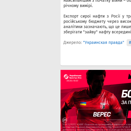
найсильнішим з початку війни – об
річному вимірі.
Експорт сирої нафти з Росії у т
російському бюджету через високі
аналітики зазначають, що це лише
зберігати "зайву" нафту всередині 
Джерело:
"Украинская правда"
#