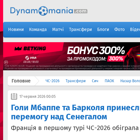
Новини
Команда
Матчі
Трансфери
Блоги
Фото
Віде
Головне
ЧС-2026
Трансфери
Сич
ПАОК
Назар Вол
17 червня 2026 00:05
Голи Мбаппе та Барколя принесл
перемогу над Сенегалом
Франція в першому турі ЧС-2026 обіграла