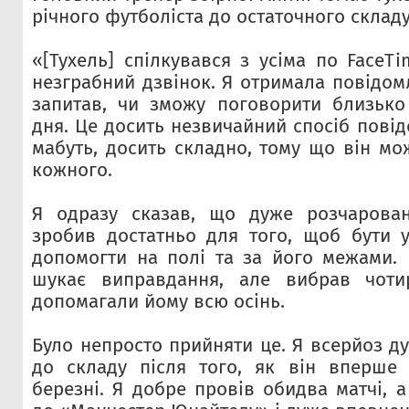
річного футболіста до остаточного склад
«[Тухель] спілкувався з усіма по FaceT
незграбний дзвінок. Я отримала повідом
запитав, чи зможу поговорити близько
дня. Це досить незвичайний спосіб повідо
мабуть, досить складно, тому що він мо
кожного.
Я одразу сказав, що дуже розчарова
зробив достатньо для того, щоб бути у 
допомогти на полі та за його межами. 
шукає виправдання, але вибрав чотир
допомагали йому всю осінь.
Було непросто прийняти це. Я всерйоз д
до складу після того, як він вперше
березні. Я добре провів обидва матчі, 