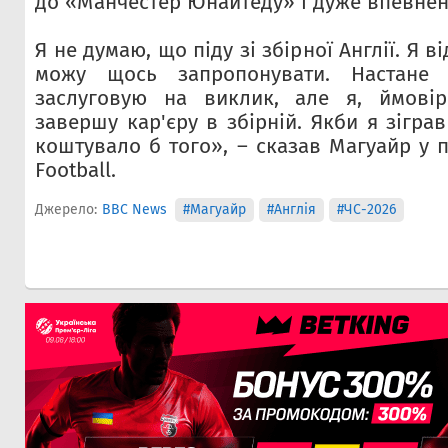
до «Манчестер Юнайтеду» і дуже впевнен
Я не думаю, що піду зі збірної Англії. Я 
можу щось запропонувати. Настане
заслуговую на виклик, але я, ймові
завершу кар'єру в збірній. Якби я зігра
коштувало б того», – сказав Магуайр у пі
Football.
Джерело:
BBC News
#Магуайр
#Англія
#ЧС-2026