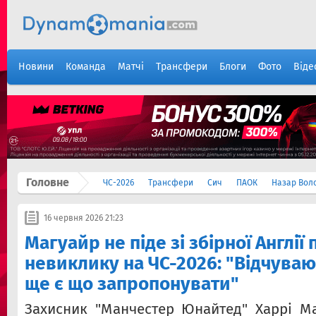
Новини
Команда
Матчі
Трансфери
Блоги
Фото
Віде
Головне
ЧС-2026
Трансфери
Сич
ПАОК
Назар Вол
16 червня 2026 21:23
Магуайр не піде зі збірної Англії 
невиклику на ЧС-2026: "Відчуваю
ще є що запропонувати"
Захисник "Манчестер Юнайтед" Харрі М