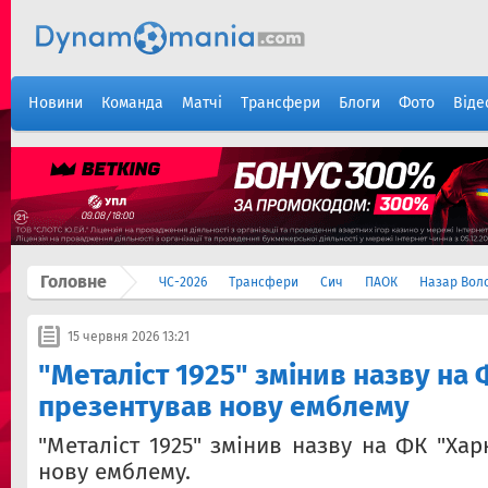
Новини
Команда
Матчі
Трансфери
Блоги
Фото
Віде
Головне
ЧС-2026
Трансфери
Сич
ПАОК
Назар Вол
15 червня 2026 13:21
"Металіст 1925" змінив назву на 
презентував нову емблему
"Металіст 1925" змінив назву на ФК "Хар
нову емблему.