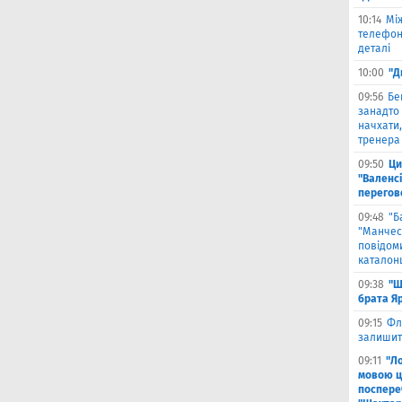
10:14
Мі
телефон
деталі
10:00
"Д
09:56
Бе
занадто 
начхати,
тренера 
09:50
Ци
"Валенсі
перегов
09:48
"Б
"Манчест
повідоми
каталон
09:38
"Ш
брата Я
09:15
Фл
залишить
09:11
"Л
мовою ц
поспере