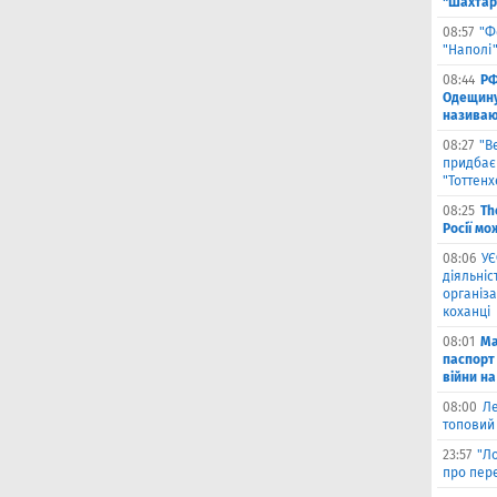
"Шахтар
08:57
"Ф
"Наполі"
08:44
РФ
Одещину
називают
08:27
"В
придбає
"Тоттен
08:25
Th
Росії мо
08:06
УЄ
діяльніс
організа
коханці
08:01
Ма
паспорт 
війни на
08:00
Л
топовий
23:57
"Л
про пере