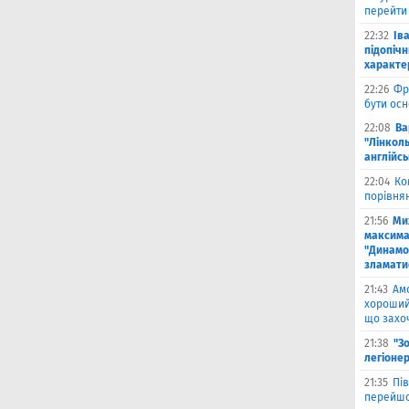
перейти
22:32
Ів
підопіч
характе
22:26
Фр
бути ос
22:08
Ва
"Лінколь
англійсь
22:04
Ко
порівня
21:56
Ми
максима
"Динамо
зламати
21:43
Амо
хороший 
що захо
21:38
"З
легіонер
21:35
Пів
перейшов