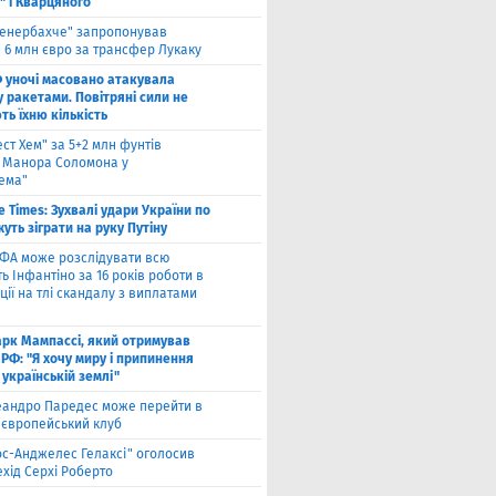
" і Кварцяного
енербахче" запропонував
 6 млн євро за трансфер Лукаку
 уночі масовано атакувала
 ракетами. Повітряні сили не
ь їхню кількість
ест Хем" за 5+2 млн фунтів
 Манора Соломона у
хема"
e Times: Зухвалі удари України по
жуть зіграти на руку Путіну
ФА може розслідувати всю
ть Інфантіно за 16 років роботи в
ції на тлі скандалу з виплатами
рк Мампассі, який отримував
РФ: "Я хочу миру і припинення
 українській землі"
еандро Паредес може перейти в
 європейський клуб
ос-Анджелес Гелаксі" оголосив
хід Серхі Роберто