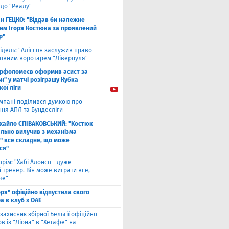
 до "Реалу"
ан ГЕЦКО: "Віддав би належне
ним Ігоря Костюка за проявлений
р"
ідель: "Аліссон заслужив право
новним воротарем "Ліверпуля"
рфоломеєв оформив асист за
н" у матчі розіграшу Кубка
кої ліги
мпані поділився думкою про
ння АПЛ та Бундесліги
хайло СПІВАКОВСЬКИЙ: "Костюк
льно вилучив з механізма
" все складне, що може
ся"
рім: "Хабі Алонсо - дуже
тренер. Він може виграти все,
че"
оря" офіційно відпустила свого
а в клуб з ОАЕ
захисник збірної Бельгії офіційно
 із "Ліона" в "Хетафе" на