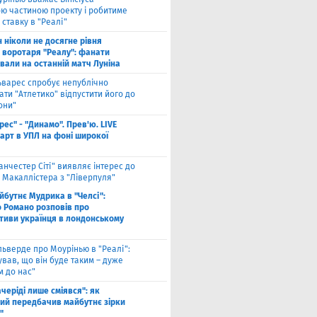
ю частиною проекту і робитиме
 ставку в "Реалі"
н ніколи не досягне рівня
 воротаря "Реалу": фанати
вали на останній матч Луніна
ьварес спробує непублічно
ти "Атлетико" відпустити його до
они"
рес" - "Динамо". Прев'ю. LIVE
тарт в УПЛ на фоні широкої
анчестер Сіті" виявляє інтерес до
 Макаллістера з "Ліверпуля"
йбутнє Мудрика в "Челсі":
о Романо розповів про
тиви українця в лондонському
льверде про Моурінью в "Реалі":
ував, що він буде таким – дуже
м до нас"
ачеріді лише сміявся": як
ий передбачив майбутнє зірки
"