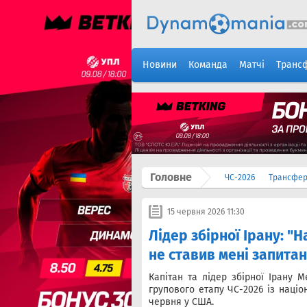
Новини
Команда
Матчі
Транс
Головне
ЧС-2026
Трансфе
15 червня 2026 11:30
Лідер збірної Ірану: "
не ставив мені запита
Капітан та лідер збірної Ірану 
групового етапу ЧС-2026 із націо
червня у США.