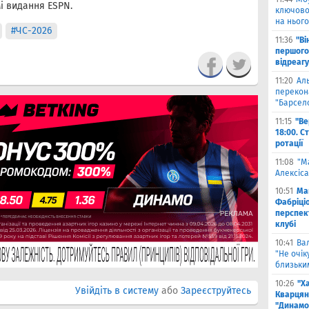
і видання ESPN.
ключово
на нього
#ЧС-2026
11:36
"Ві
першого
відреагу
11:20
Ал
перекона
"Барсел
11:15
"Ве
18:00. С
ротації
11:08
"М
Алексіса
10:51
Ма
Фабріці
перспек
клубі
10:41
Ва
"Не очік
близьки
10:26
"Х
Увійдіть в систему
або
Зареєструйтесь
Кварцян
"Динамо