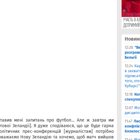
Новин
12:28
"В
розгромн
Бельгії
12:24
Кар
в захват
підписат
того, хт
Кубарсі"
12:18
Ко
спекулю
12:07
Мо
дисциплі
ставив мені запитань про футбол… Але ж завтра ми
11:47
Лис
Нової Зеландії]. Я дуже сподіваюся, що це буде гарна
конфлікт
олітичних прес-конференцій [журналістам] потрібно
блокпост
поважаємо Нову Зеландію та хочемо, щоб матч вийшов
11:44
Моу