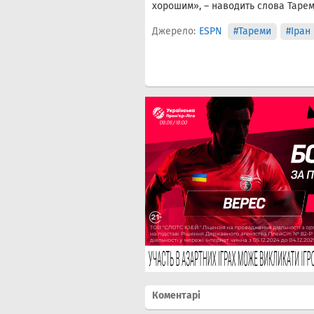
хорошим», – наводить слова Тарем
Джерело:
ESPN
#Тареми
#Іран
Коментарі