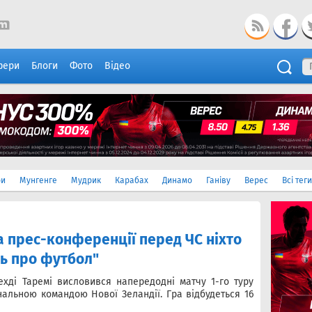
фери
Блоги
Фото
Відео
ри
Мунгенге
Мудрик
Карабах
Динамо
Ганіву
Верес
Всі теги
На прес-конференції перед ЧС ніхто
нь про футбол"
Мехді Таремі висловився напередодні матчу 1-го туру
нальною командою Нової Зеландії. Гра відбудеться 16