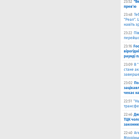
23:52
"В
прев’ю
23:48
Те
"Реал". 
навіть з
23:22
Пі
перейшо
23:16
Foo
вірогідн
раунді 
23:09
В 
стане ак
заверше
23:02
По
зацікавл
чекає на
22:51
"Н
трансфе
22:46
Дм
ТЦК чол
законни
22:40
Аг
Моурінь