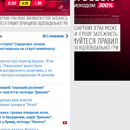
и
Всі новини:
естерло" Сидорчука зазнав
ої поразки на старті чемпіонату
рагер про перехід Араухо: "Я не
і, "Ліверпулю" варто було
и досвідченого захисника, а не
о програв конкуренцію 19-річному
лишнiй "хороший росіянин"
є пам'яттю легенди "Динамо"
урінью ввів жорсткі
нарні заходи в "Реалі"
енко: травма пляшкою коли,
 із Кварцяним, надія "Динамо",
 у Криму, легенда "Колоса"
рінью вважає Вінісіуса