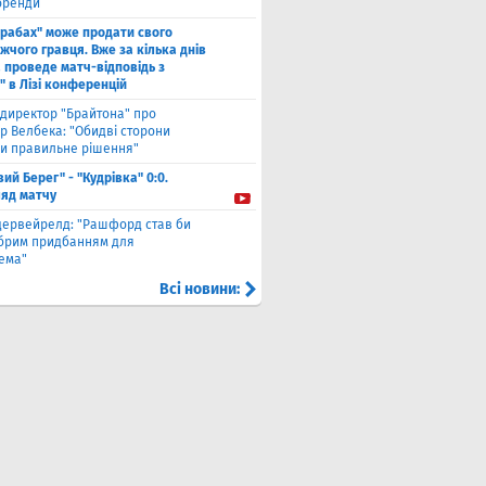
оренди
арабах" може продати свого
жчого гравця. Вже за кілька днів
 проведе матч-відповідь з
" в Лізі конференцій
директор "Брайтона" про
р Велбека: "Обидві сторони
и правильне рішення"
вий Берег" - "Кудрівка" 0:0.
ляд матчу
дервейрелд: "Рашфорд став би
брим придбанням для
хема"
Всі новини: