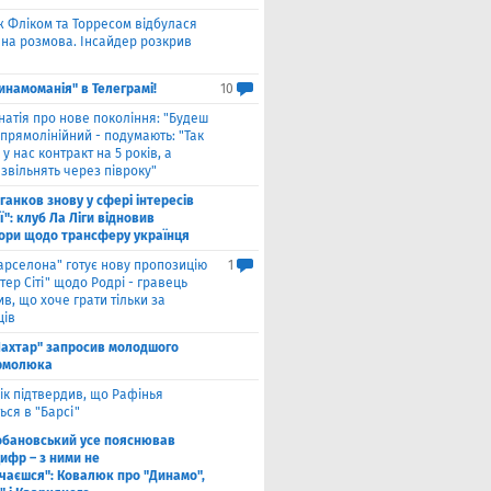
ж Фліком та Торресом відбулася
на розмова. Інсайдер розкрив
инамоманія" в Телеграмі!
10
натія про нове покоління: "Будеш
прямолінійний - подумають: "Так
 у нас контракт на 5 років, а
звільнять через півроку"
ганков знову у сфері інтересів
ї": клуб Ла Ліги відновив
ори щодо трансферу українця
арселона" готує нову пропозицію
1
ер Сіті" щодо Родрі - гравець
в, що хоче грати тільки за
ців
ахтар" запросив молодшого
рмолюка
ік підтвердив, що Рафінья
ся в "Барсі"
обановський усе пояснював
ифр – з ними не
чаєшся": Ковалюк про "Динамо",