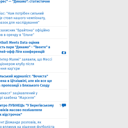
ерес" — "Динамо": статистичне
бас: "Нам потрібен сильний
Це стовп нашого чемпіонату,
разок для наслідування"
взахисник "Брайтона" офіційно
в в оренду в "Ельче"
tball Meets Data оцінив
ість пари "Динамо" - "Твенте" в
плей-офф Ліги конференцій
"Інтер Маямі" заявили, що Мессі
ціонером клубу після
ння кар'єри
льський журналіст: "Вєчиста"
ена ​​в Цітаішвілі, але він все ще
 пропозиції з Близького Сходу
ьюкасл" зацікавлений у
рі хавбека "Марселя"
итро ЛУБІНЕЦЬ: "У Берегівському
1
овіків масово позбавляли
х відстрочок"
ент Діоманде розповів, як
ю вплинув на рішення футболіста