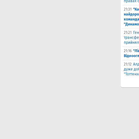
правах 
21:31
"К
найдоро
команда
"Динамо
21:21
Ген
трансфе
прийнял
21:16
"Лі
Відеоог
21:12
Ал
дуже до
"Тоттен