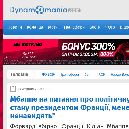
Новини
Команда
Матчі
Трансфери
Блоги
Фото
Віде
Головне
ЧС-2026
Трансфери
Сич
ПАОК
Назар Вол
15 червня 2026 11:09
Мбаппе на питання про політичну 
стану президентом Франції, мене
ненавидять"
Форвард збірної Франції Кіліан Мбаппе