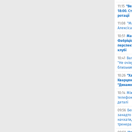
11:15
"Ве
18:00. С
ротації
11:08
"М
Алексіса
10:51
Ма
Фабріці
перспек
клубі
10:41
Ва
"Не очік
близьки
10:26
"Х
Кварцян
"Динамо
10:14
Мі
телефон
деталі
09:56
Бе
занадто 
начхати,
тренера 