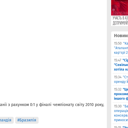
Новин
15:50
"К
"Аталант
кар'єрі 
15:47
"Сі
"Севіль
хотіла 
15:34
"Ст
оренду 
15:32
"Ц
прокоме
іншого 
ії з рахунком 0:1 у фіналі чемпіонату світу 2010 року,
15:30
"Б
операцію
консерв
ландія
#Бразилія
приносит
15:15
"Зо