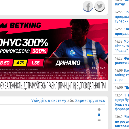
матчу
14:56
"Т
продава
суперни
14:55
"З
програл
14:32
Мо
Пітарч 
"Реала"
14:28
Фі
ракети P
14:09
Ка
влітку, 
євро
14:00
"Д
13:54
"Н
щодо Лу
Увійдіть в систему
або
Зареєструйтесь
близькі
форвар
0
13:49
"Ч
не розу
вислови