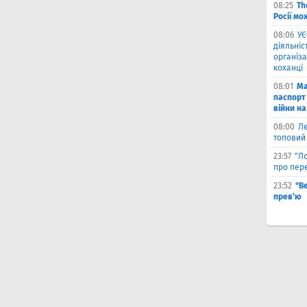
08:25
Th
Росії мо
08:06
УЄ
діяльніс
організа
коханці
08:01
Ма
паспорт 
війни на
08:00
Л
топовий
23:57
"Л
про пере
23:52
"В
прев’ю