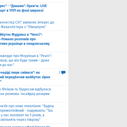
рес" - "Динамо". Прев'ю. LIVE
тарт в УПЛ на фоні широкої
анчестер Сіті" виявляє інтерес до
 Макаллістера з "Ліверпуля"
йбутнє Мудрика в "Челсі":
о Романо розповів про
тиви українця в лондонському
льверде про Моурінью в "Реалі":
ував, що він буде таким – дуже
м до нас"
ачеріді лише сміявся": як
2
ий передбачив майбутнє зірки
"
ж Фліком та Торресом відбулася
на розмова. Інсайдер розкрив
натія про нове покоління: "Будеш
прямолінійний - подумають: "Так
 у нас контракт на 5 років, а
звільнять через півроку"