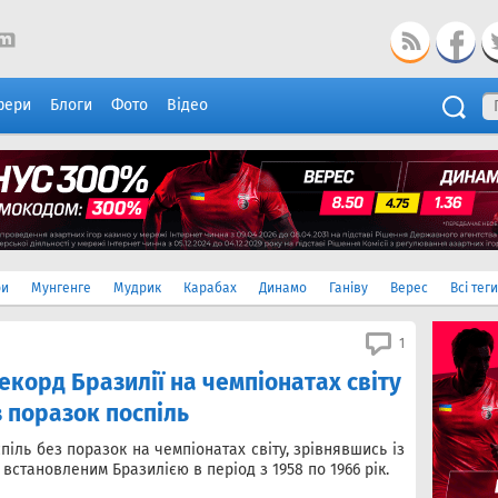
фери
Блоги
Фото
Відео
ри
Мунгенге
Мудрик
Карабах
Динамо
Ганіву
Верес
Всі теги
1
екорд Бразилії на чемпіонатах світу
з поразок поспіль
піль без поразок на чемпіонатах світу, зрівнявшись із
становленим Бразилією в період з 1958 по 1966 рік.