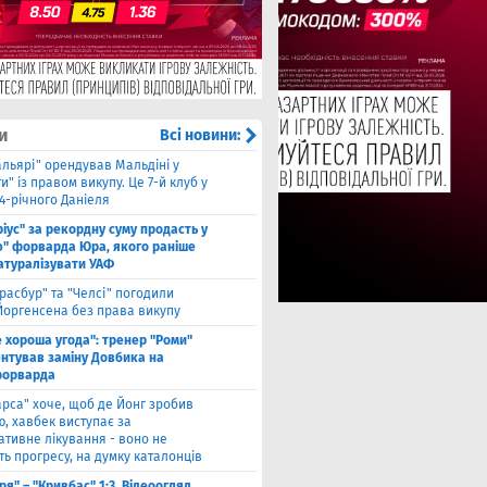
и
Всі новини:
альярі" орендував Мальдіні у
и" із правом викупу. Це 7-й клуб у
24-річного Даніеля
ріус" за рекордну суму продасть у
ю" форварда Юра, якого раніше
натуралізувати УАФ
расбур" та "Челсі" погодили
Йоргенсена без права викупу
е хороша угода": тренер "Роми"
нтував заміну Довбика на
форварда
арса" хоче, щоб де Йонг зробив
, хавбек виступає за
ативне лікування - воно не
ь прогресу, на думку каталонців
ря" – "Кривбас" 1:3. Відеоогляд