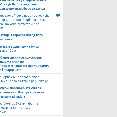
ганков знову у сфері інтересів
ї": клуб Ла Ліги відновив
ори щодо трансферу українця
арселона" готує нову пропозицію
1
ер Сіті" щодо Родрі - гравець
в, що хоче грати тільки за
ців
ахтар" запросив молодшого
рмолюка
ік підтвердив, що Рафінья
ся в "Барсі"
обановський усе пояснював
ифр – з ними не
чаєшся": Ковалюк про "Динамо",
" і Кварцяного
енербахче" запропонував
 6 млн євро за трансфер Лукаку
 уночі масовано атакувала
 ракетами. Повітряні сили не
ь їхню кількість
ест Хем" за 5+2 млн фунтів
 Манора Соломона у
хема"