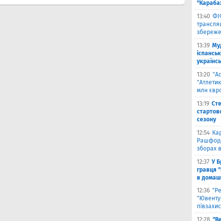
"Караба
13:40
ФІ
трансляц
збереже
13:39
Му
іспанськ
українсь
13:20
"А
"Атлетик
млн євр
13:19
Сте
стартово
сезону
12:54
Ка
Рашфорд
зборах в
12:37
У Б
гравця 
в домаш
12:36
"Р
"Ювенту
півзахис
12:28
"В