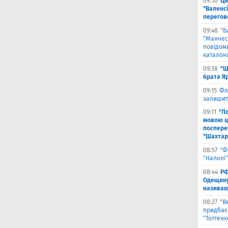
09:50
Ци
"Валенсі
перегов
09:48
"Б
"Манчест
повідоми
каталон
09:38
"Ш
брата Я
09:15
Фл
залишить
09:11
"Л
мовою ц
поспере
"Шахтар
08:57
"Ф
"Наполі"
08:44
РФ
Одещину
називают
08:27
"В
придбає
"Тоттен