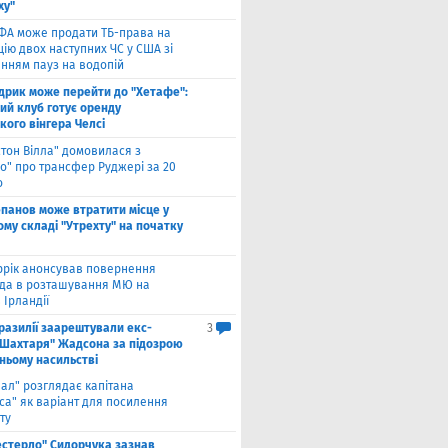
ху"
ФА може продати ТБ-права на
ію двох наступних ЧС у США зі
нням пауз на водопій
дрик може перейти до "Хетафе":
ий клуб готує оренду
кого вінгера Челсі
стон Вілла" домовилася з
о" про трансфер Руджері за 20
о
панов може втратити місце у
му складі "Утрехту" на початку
ррік анонсував повернення
а в розташування МЮ на
 Ірландії
разилії заарештували екс-
3
"Шахтаря" Жадсона за підозрою
ньому насильстві
еал" розглядає капітана
са" як варіант для посилення
ту
естерло" Сидорчука зазнав