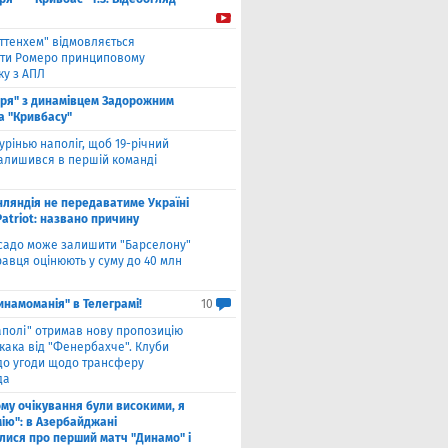
оттенхем" відмовляється
ти Ромеро принциповому
ку з АПЛ
оря" з динамівцем Задорожним
а "Кривбасу"
урінью наполіг, щоб 19-річний
залишився в першій команді
нляндія не передаватиме Україні
atriot: названо причину
садо може залишити "Барселону"
гравця оцінюють у суму до 40 млн
инамоманія" в Телеграмі!
10
аполі" отримав нову пропозицію
кака від "Фенербахче". Клуби
 до угоди щодо трансферу
да
ому очікування були високими, я
мію": в Азербайджані
лися про перший матч "Динамо" і