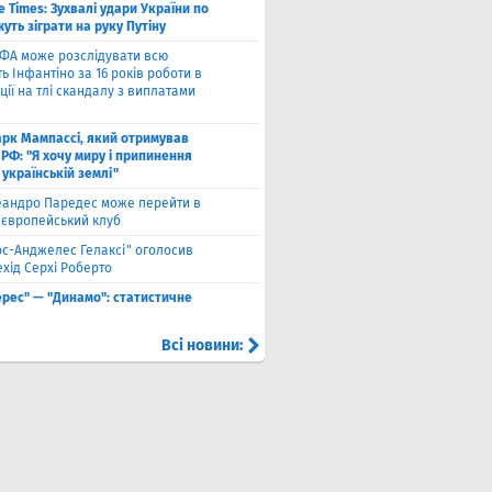
e Times: Зухвалі удари України по
жуть зіграти на руку Путіну
ФА може розслідувати всю
ть Інфантіно за 16 років роботи в
ції на тлі скандалу з виплатами
рк Мампассі, який отримував
РФ: "Я хочу миру і припинення
 українській землі"
еандро Паредес може перейти в
 європейський клуб
ос-Анджелес Гелаксі" оголосив
хід Серхі Роберто
ерес" — "Динамо": статистичне
Всі новини: