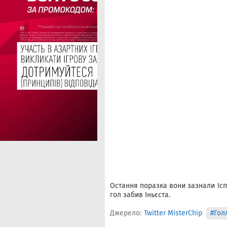
Остання поразка вони зазнали Іспан
гол забив Іньєста.
Джерело:
Twitter MisterChip
#Гол