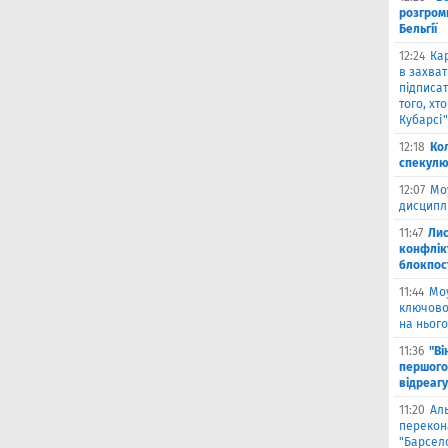
розгромн
Бельгії
12:24
Кар
в захват
підписат
того, хт
Кубарсі"
12:18
Ко
спекулю
12:07
Мо
дисциплі
11:47
Лис
конфлікт
блокпост
11:44
Моу
ключово
на нього
11:36
"Ві
першого
відреагу
11:20
Ал
перекона
"Барсел