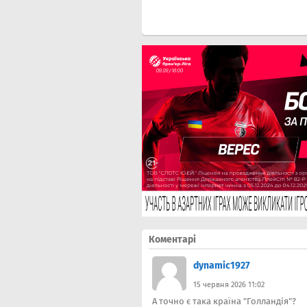
Коментарі
dynamic1927
15 червня 2026 11:02
А точно є така країна "Голландія"?