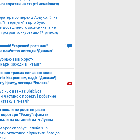
ої поразки на старті чемпіонату
рагер про перехід Араухо: "Я не
і, "Ліверпулю" варто було
и досвідченого захисника, а не
о програв конкуренцію 19-річному
лишнiй "хороший росіянин"
1
є пам'яттю легенди "Динамо"
урінью ввів жорсткі
нарні заходи в "Реалі"
енко: травма пляшкою коли,
 із Кварцяним, надія "Динамо",
 у Криму, легенда "Колоса"
рінью вважає Вінісіуса
ю частиною проекту і робитиме
 ставку в "Реалі"
н ніколи не досягне рівня
 воротаря "Реалу": фанати
вали на останній матч Луніна
ьварес спробує непублічно
ти "Атлетико" відпустити його до
они"