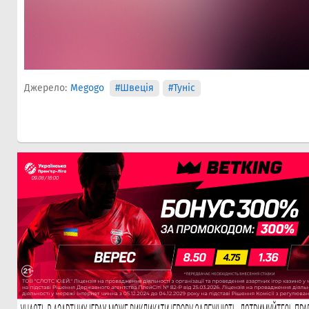
Джерело:
Megogo
#Швеція
#Туніс