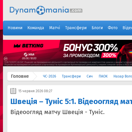
Новини
Команда
Матчі
Трансфери
Блоги
Фото
Віде
Головне
ЧС-2026
Трансфери
Сич
ПАОК
Назар Вол
15 червня 2026 08:27
Швеція – Туніс 5:1. Відеоогляд ма
Відеоогляд матчу Швеція - Туніс.