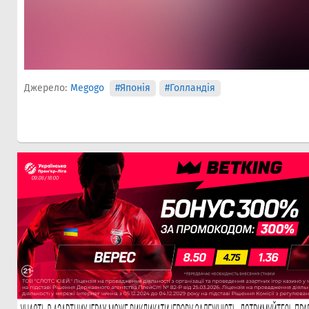
Джерело:
Megogo
#Японія
#Голландія