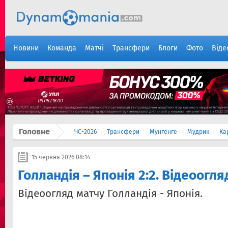
Новини
Команда
Матчі
Трансфери
Блоги
Фото
Віде
Головне
ЧС-2026
Трансфери
Мунгенге
Мудрик
Ка
15 червня 2026 08:14
Голландія – Японія 2:2. Відеоогля
Відеоогляд матчу Голландія - Японія.