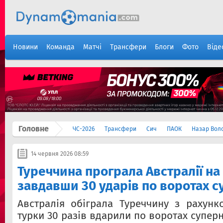
Новини
Команда
Матчі
Трансфери
Блоги
Фото
Віде
Головне
ЧС-2026
Трансфери
Сич
ПАОК
Назар Вол
14 червня 2026 08:59
Туреччина програла Австралії на
завдавши 30 ударів по воротах 
Австралія обіграла Туреччину з рахунк
турки 30 разів вдарили по воротах суперн