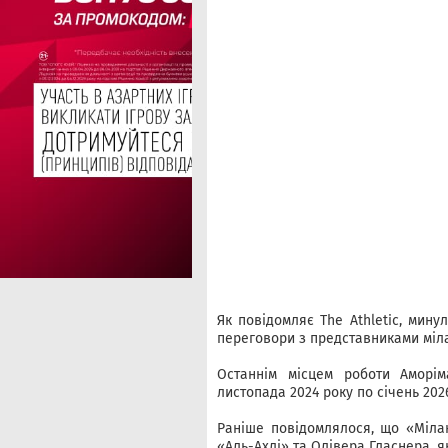
Як повідомляє The Athletic, мину
переговори з представниками міла
Останнім місцем роботи Аморі
листопада 2024 року по січень 2026
Раніше повідомлялося, що «Мілан
«Аль-Ахлі» та Олівера Гласнера, 