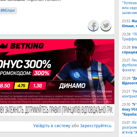
"Тоттен
млн євро
#Мілан
захисни
23:53
Ма
більше, 
23:38
"Л
Траффор
23:28
Іг
спрацюв
23:27
Ле
футболку
фанату: 
23:26
"Д
Відеоог
23:21
"Ре
контракт
23:10
"У
боку УЄ
"Карабах
23:07
Лі
Увійдіть в систему
або
Зареєструйтесь
розгроми
м'ячів "