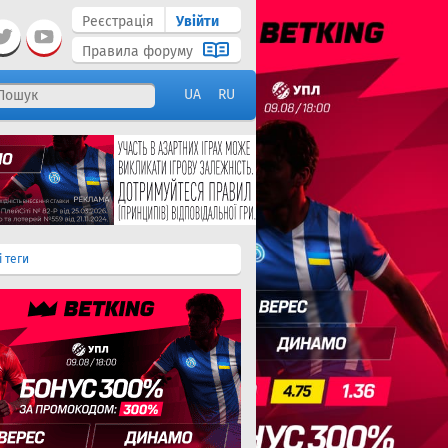
Реєстрація
Увійти
Правила форуму
UA
RU
і теги