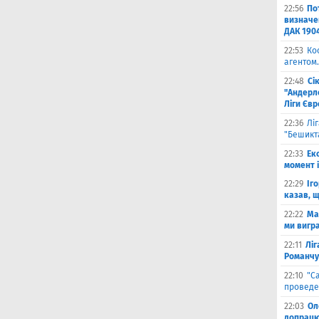
22:56
По
визначен
ДАК 190
22:53
Ко
агентом.
22:48
Сі
"Андерле
Ліги Єв
22:36
Лі
"Бешикт
22:33
Ек
момент 
22:29
Іг
казав, 
22:22
Ма
ми вигр
22:11
Ліг
Романчу
22:10
"С
проведе
22:03
Ол
допрацюв