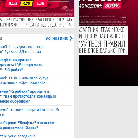
и
Всі новини:
анСіті" придбає воротаря
" Рульї за 3,5 млн євро
 надією на краще".
джанські ЗМІ – про матч
" - "Карабах"
елсі" за 19+2 млн євро купує
ахисника "Райо" Чаваррію
енер "Карабаха" про матч із
": "Нам протистояла команда зі
еною обороною"
елсі" готовий продати Гюсто за 75
тів
га Європи. "Бенфіка" з асистом
а розгромила "Хартс"
нтер" усно погодив із