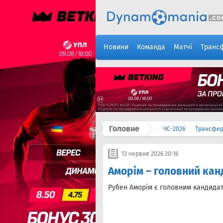
Новини
Команда
Матчі
Транс
Головне
ЧС-2026
Трансфе
13 червня 2026 20:16
Аморім – головний кан
Рубен Аморім є головним кандидат