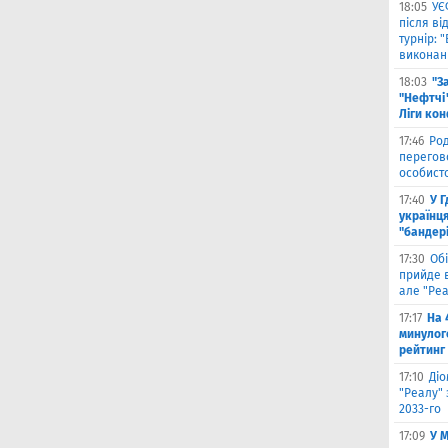
18:05
УЄ
після в
турнір: 
виконані
18:03
"З
"Нефтчі"
Ліги ко
17:46
Род
перегов
особист
17:40
У 
українця
"бандер
17:30
Обі
прийде в
але "Реа
17:17
На 
минулог
рейтинг
17:10
Ді
"Реалу" 
2033-го
17:09
У 