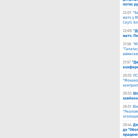
потис р
22:01
"Б
матч у М
Сеуті. К
22:00
"Д
матч. П
21:58
"М
"Галатас
вимагаю
21:57
"Ди
конфере
20:55
ПС
"Монако"
контрак
20:53
Шо
хавбеко
20:51
Він
"Реалом"
оголоше
20:44
Ди
до "Обол
працюют