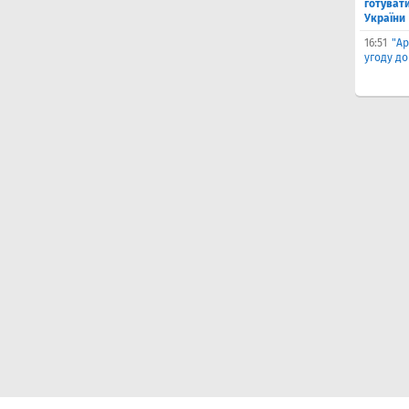
готувати
України
16:51
"Ар
угоду до