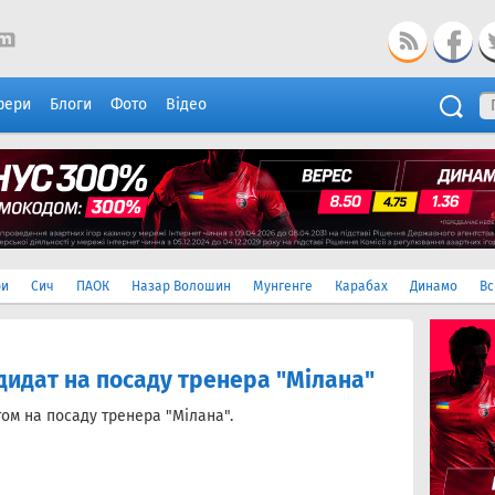
фери
Блоги
Фото
Відео
ри
Сич
ПАОК
Назар Волошин
Мунгенге
Карабах
Динамо
Вс
дидат на посаду тренера "Мілана"
ом на посаду тренера "Мілана".