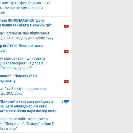
хемом" трансфер Ромеро за 40
, але ще не домовився із
ком
твiй ПОНОМАРЕНКО: "Далі
я почну забивати в кожній грі"
ідс" оголосив про підписання
да за рекордну для клубу суму
ор КОСТЮК: "План на матч
ав"
ау відмовився підписувати
 "Галатасарая" і відповів
"Ти зовсім дурень?"
инамо" – "Карабах" 1:0.
ляд матчу
ал" та Вінісіус продовжили
 до 2032 року
 "Динамо" якесь заступництво з
2
ФА, це ж очевидно". Фанати
а" в люті після поразки від киян
га конференцій. "Копенгаген"
в "Дебрецен", "Хайдук" забив 5
Жальгірісу"