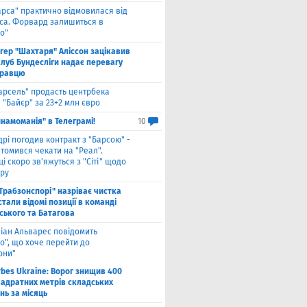
арса" практично відмовилася від
са. Форвард залишиться в
о"
нгер "Шахтаря" Аліссон зацікавив
клуб Бундесліги надає перевагу
гравцю
арсель" продасть центрбека
 "Байєр" за 23+2 млн євро
намоманія" в Телеграмі!
10
дрі погодив контракт з "Барсою" -
томився чекати на "Реал".
і скоро зв'яжуться з "Сіті" щодо
ру
"Трабзонспорі" назріває чистка
стали відомі позиції в команді
ського та Батагова
ліан Альварес повідомить
о", що хоче перейти до
они"
rbes Ukraine: Ворог знищив 400
вадратних метрів складських
нь за місяць