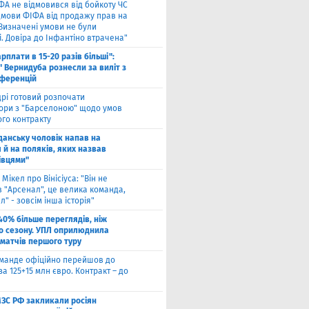
ФА не відмовився від бойкоту ЧС
ідмови ФІФА від продажу прав на
"Визначені умови не були
. Довіра до Інфантіно втрачена"
арплати в 15-20 разів більші":
 Вернидуба рознесли за виліт з
нференцій
рі готовий розпочати
ори з "Барселоною" щодо умов
ого контракту
Гданську чоловік напав на
 й на поляків, яких назвав
івцями"
 Мікел про Вінісіуса: "Він не
 "Арсенал", це велика команда,
л" - зовсім інша історія"
40% більше переглядів, ніж
о сезону. УПЛ оприлюднила
 матчів першого туру
оманде офіційно перейшов до
за 125+15 млн євро. Контракт – до
МЗС РФ закликали росіян