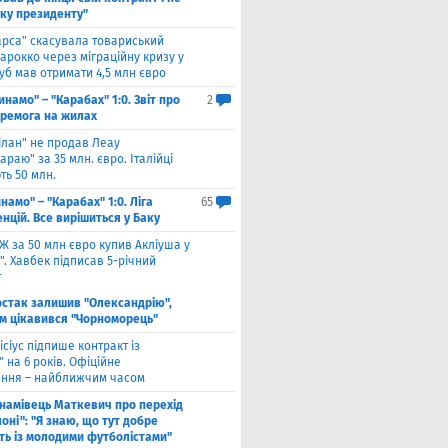
уку президенту"
арса" скасувала товариський
арокко через міграційну кризу у
луб мав отримати 4,5 млн євро
инамо" – "Карабах" 1:0. Звіт про
2
еремога на жилах
ілан" не продав Леау
араю" за 35 млн. євро. Італійці
ть 50 млн.
намо" – "Карабах" 1:0. Ліга
65
нцій. Все вирішиться у Баку
Ж за 50 млн євро купив Акліуша у
. Хавбек підписав 5-річний
т
стак залишив "Олександрію",
м цікавився "Чорноморець"
ісіус підпише контракт із
 на 6 років. Офіційне
ння – найближчим часом
намівець Маткевич про перехід
оні": "Я знаю, що тут добре
ь із молодими футболістами"