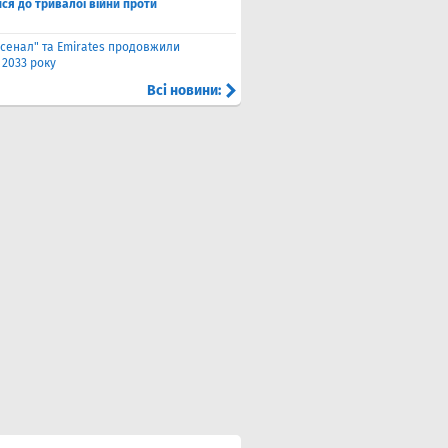
ся до тривалої війни проти
сенал" та Emirates продовжили
 2033 року
Всі новини: