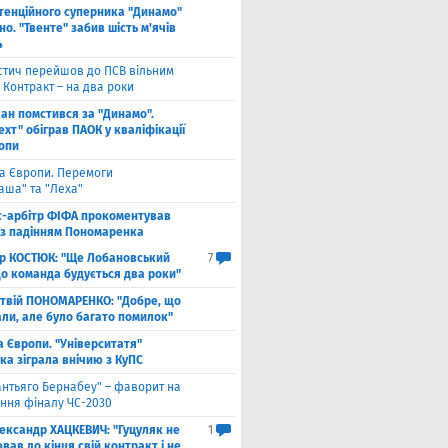
тенційного суперника "Динамо"
о. "Твенте" забив шість м'ячів
4
стич перейшов до ПСВ вільним
 Контракт – на два роки
кан помстився за "Динамо".
хт" обіграв ПАОК у кваліфікації
ропи
га Європи. Перемоги
аша" та "Леха"
с-арбітр ФІФА прокоментував
із падінням Пономаренка
ор КОСТЮК: "Ще Лобановський
7
що команда будується два роки"
твій ПОНОМАРЕНКО: "Добре, що
али, але було багато помилок"
а Європи. "Університатя"
ка зіграла внічию з КуПС
антьяго Бернабеу" – фаворит на
ння фіналу ЧС-2030
ександр ХАЦКЕВИЧ: "Гуцуляк не
1
ав до кінця свій контракт і не