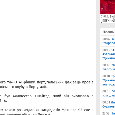
Новин
08:14
"М
"Марселя
08:13
"З
Азербай
"Динамо
08:12
"Ч
лівого з
08:10
Тр
"Динамо
лого тижня 41-річний португальський фахівець провів
злагодж
нського клубу в Португалії.
08:08
"Ч
млн фун
ма був Манчестер Юнайтед, який він очолював з
-го.
00:01
Лі
Судаков
» також розглядає як кандидатів Маттіаса Яйссле з
23:58
"І
який залишив «Крістал Пелас».