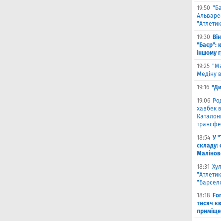
19:50
"Б
Альваре
"Атлетик
19:30
Ві
"Баєр": 
іншому 
19:25
"М
Медіну в
19:16
"Ди
19:06
Ро
хавбек в
Каталонц
трансфе
18:54
У 
складу: 
Малiнов
18:31
Ху
"Атлетик
"Барсел
18:18
Fo
тисяч к
приміще