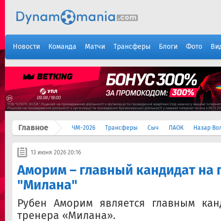
Новости
Команда
Матчи
Трансферы
Блоги
Фото
Ви
Главное
ЧМ-2026
Трансферы
Сыч
ПАОК
Назар Во
13 июня 2026 20:16
Аморим – главный кандидат на 
"Милана"
Рубен Аморим является главным кан
тренера «Милана».