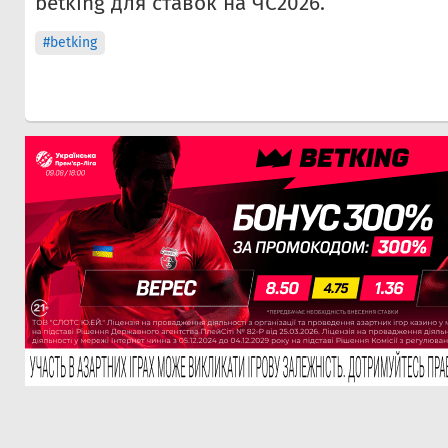
betking для ставок на ЧС2026.
#betking