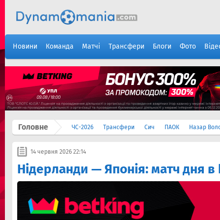
Новини
Команда
Матчі
Трансфери
Блоги
Фото
Віде
Головне
ЧС-2026
Трансфери
Сич
ПАОК
Назар Вол
14 червня 2026 22:14
Нідерланди — Японія: матч дня в 