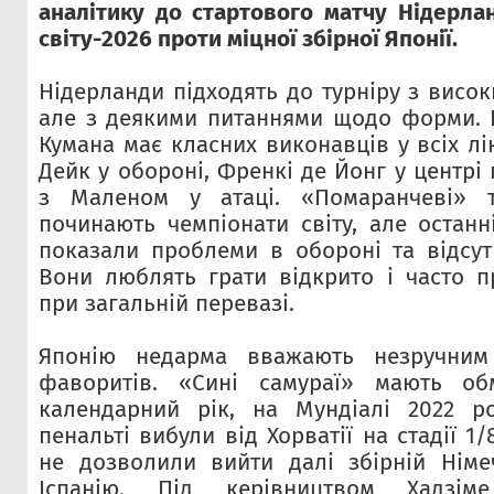
аналітику до стартового матчу Нідерлан
світу-2026 проти міцної збірної Японії.
Нідерланди підходять до турніру з висо
але з деякими питаннями щодо форми. 
Кумана має класних виконавців у всіх лі
Дейк у обороні, Френкі де Йонг у центрі 
з Маленом у атаці. «Помаранчеві» т
починають чемпіонати світу, але останн
показали проблеми в обороні та відсутн
Вони люблять грати відкрито і часто п
при загальній перевазі.
Японію недарма вважають незручним
фаворитів. «Сині самураї» мають об
календарний рік, на Мундіалі 2022 р
пенальті вибули від Хорватії на стадії 1/
не дозволили вийти далі збірній Німе
Іспанію. Під керівництвом Хадзі