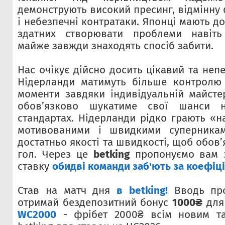
демонструють високий пресинг, відмінну 
і небезпечні контратаки. Японці мають до
здатних створювати проблеми навіть
майже завжди знаходять спосіб забити.
Нас очікує дійсно досить цікавий та неп
Нідерланди матимуть більше контролю 
моменти завдяки індивідуальній майстер
обов’язково шукатиме свої шанси н
стандартах. Нідерланди рідко грають «н
мотивованими і швидкими суперникам
достатньо якості та швидкості, щоб обов’
гол. Через це
betking
пропонуємо вам з
ставку
обидві команди заб'ють за коефіці
Став на матч дня
в
betking!
Вводь пр
отримай бездепозитний бонус
1000₴
для
WC2000
- фрібет 2000₴ всім новим т