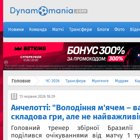
Новини
Команда
Матчі
Трансфери
Блоги
Фото
Віде
Головне
ЧС-2026
Трансфери
Мунгенге
Мудрик
Ка
13 червня 2026 18:29
Анчелотті: "Володіння м'ячем – 
складова гри, але не найважлив
Головний тренер збірної Бразилії 
поділився очікуваннями від матчу 1 т