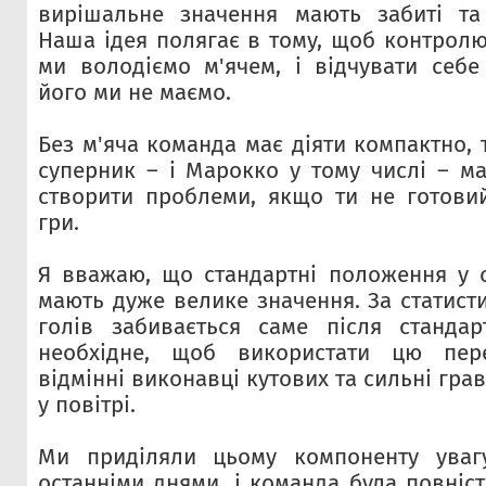
вирішальне значення мають забиті та 
Наша ідея полягає в тому, щоб контролю
ми володіємо м'ячем, і відчувати себ
його ми не маємо.
Без м'яча команда має діяти компактно,
суперник – і Марокко у тому числі – ма
створити проблеми, якщо ти не готовий
гри.
Я вважаю, що стандартні положення у 
мають дуже велике значення. За статист
голів забивається саме після стандар
необхідне, щоб використати цю пере
відмінні виконавці кутових та сильні грав
у повітрі.
Ми приділяли цьому компоненту уваг
останніми днями, і команда була повніс