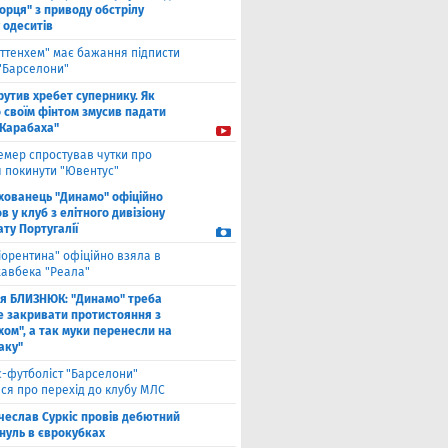
орця" з приводу обстрілу
 одеситів
оттенхем" має бажання підписти
 "Барселони"
рутив хребет супернику. Як
 своїм фінтом змусив падати
"Карабаха"
емер спростував чутки про
 покинути "Ювентус"
хованець "Динамо" офіційно
 у клуб з елітного дивізіону
ту Португалії
іорентина" офіційно взяла в
хавбека "Реала"
ля БЛИЗНЮК: "Динамо" треба
е закривати протистояння з
хом", а так муки перенесли на
аку"
с-футболіст "Барселони"
ся про перехід до клубу МЛС
чеслав Суркіс провів дебютний
 нуль в єврокубках