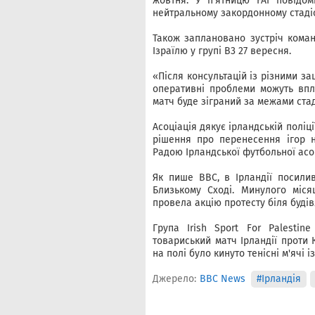
жовтня. У п'ятницю FAI повідо
нейтральному закордонному стадіо
Також заплановано зустріч кома
Ізраїлю у групі B3 27 вересня.
«Після консультацій із різними з
оперативні проблеми можуть впл
матч буде зіграний за межами стад
Асоціація дякує ірландській поліці
рішення про перенесення ігор 
Радою Ірландської футбольної асоці
Як пише BBC, в Ірландії посили
Близькому Сході. Минулого міся
провела акцію протесту біля будів
Група Irish Sport For Palestin
товариський матч Ірландії проти К
на полі було кинуто тенісні м'ячі
Джерело:
BBC News
#Ірландія