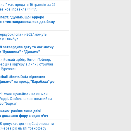
елсі" має продати 16 гравців за 25
рез нові правила ФІФА
сперт: "Думаю, що Герреро
я з тим завданням, яке дав йому
еркубок Іспанії-2027 можуть
 у Стамбулі
Л затвердила дату та час матчу
у "Буковина" - "Динамо"
глійський арбітр Ентоні Тейлор,
ершив кар'єру в липні, отримав
 Туреччині
otball Meets Data підвищив
Динамо" на прохід "Карабаха" до
іті" хоче щонайменше 80 млн
 Родрі. Хавбек налаштований на
до "Барси"
намо" раніше лише двічі
о домашню фору в один м'яч
Ж допускає догляд Сафонова чи
через рік на тлі трансферу