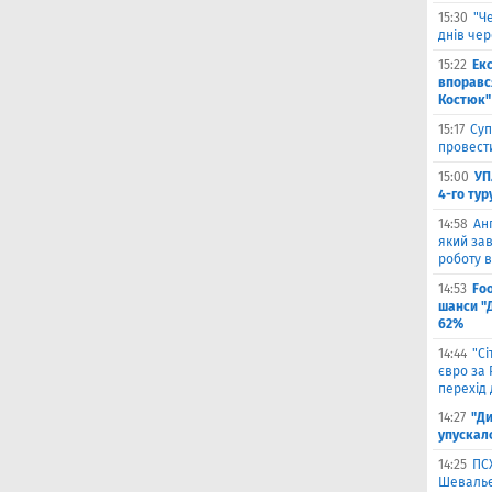
15:30
"Ч
днів че
15:22
Ек
впоравс
Костюк"
15:17
Суп
провести
15:00
УП
4-го тур
14:58
Ан
який зав
роботу в
14:53
Fo
шанси "
62%
14:44
"С
євро за
перехід 
14:27
"Ди
упускал
14:25
ПС
Шевальє 