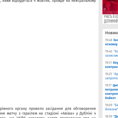
й, який відбудеться 4 жовтня, пройде на нейтральному
Новин
19:48
Ек
основну
19:40
"К
захисник
19:31
Клу
контрак
19:25
"А
запропо
19:17
Циг
потрапи
контрол
бойкот
19:09
"Б
рівного органу провело засідання для обговорення
Хілялем
ня матчу з Ізраїлем на стадіоні «Авіва» у Дубліні 4
18:59
"Д