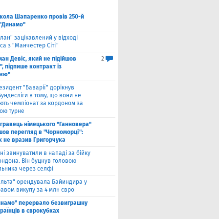
кола Шапаренко провів 250-й
 "Динамо"
лан" зацікавлений у відході
а з "Манчестер Сіті"
ан Девіс, який не підійшов
2
, підпише контракт із
ією"
езидент "Баварії" дорікнув
ундесліги в тому, що вони не
ють чемпіонат за кордоном за
ою турне
гравець німецького "Ганновера"
шов перегляд в "Чорноморці":
к не вразив Григорчука
ні звинуватили в нападі за бійку
ондона. Він буцнув головою
льника через селфі
ельта" орендувала Байиндира у
авом викупу за 4 млн євро
инамо" перервало безвиграшну
раїнців в єврокубках