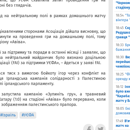
мила, що УЄФА схвалила запит проведення гри на
"Чорном
ні без глядачів.
стадіону
нд на нейтральному полі в рамках домашнього матчу
18:54
"Т
вінгера
18:45
Ск
ацікавленими сторонами Асоціація дійшла висновку, що
Редушко
инути на проведення гри на домашньому полі, тому
гравця 
іону «Авіва».
18:33
Бр
бажання
ї за підтримку та поради в останні місяці і заявляє, що
на нейтральний майданчик було визнано доцільною
18:30
Ви
перейшов
ації (FAI) за підтримки УЄФА», – йдеться у заяві FAI.
чемпіона
вся тиск з вимогою бойкоту ігор через конфлікт на
18:25
"Ф
ця Ірландська кампанія солідарності з Палестиною
оренду 
лі ірландського парламенту.
18:12
Іл
було вж
e запустила кампанію «Зупиніть гру», а травневий
"Караба
атару (1:0) на стадіоні «Авіва» було перервано, коли
матч у Б
 із зображенням палестинського прапора.
18:05
Ек
домовив
#Ізраїль
#УЄФА
17:49
В'я
матч на