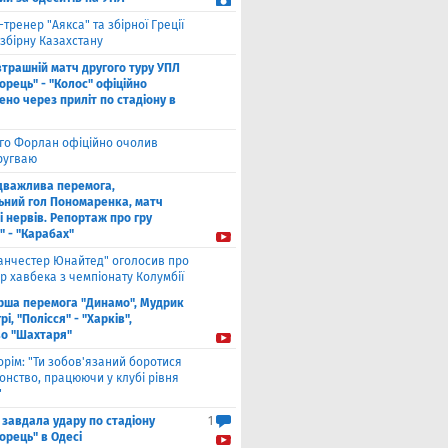
-тренер "Аякса" та збірної Греції
збірну Казахстану
втрашній матч другого туру УПЛ
рець" - "Колос" офіційно
но через приліт по стадіону в
єго Форлан офіційно очолив
Уругваю
дважлива перемога,
ьний гол Пономаренка, матч
і нервів. Репортаж про гру
" - "Карабах"
анчестер Юнайтед" оголосив про
р хавбека з чемпіонату Колумбії
рша перемога "Динамо", Мудрик
рі, "Полісся" - "Харків",
во "Шахтаря"
орім: "Ти зобов'язаний боротися
онство, працюючи у клубі рівня
"
 завдала удару по стадіону
1
орець" в Одесі