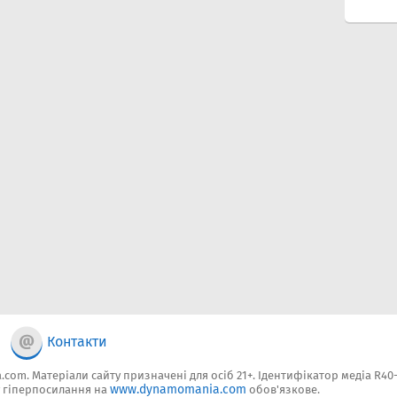
Контакти
.com. Матеріали сайту призначені для осіб 21+. Ідентифікатор медіа R40
www.dynamomania.com
у гіперпосилання на
обов'язкове.