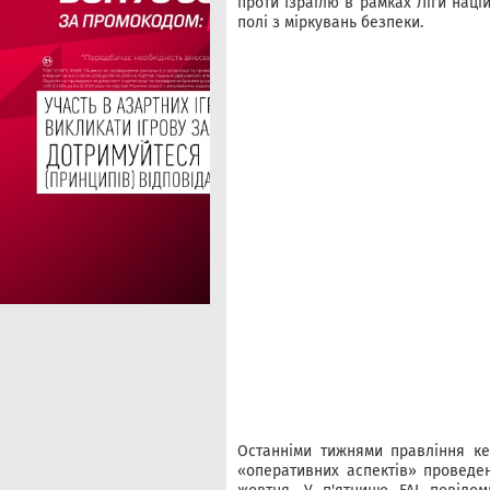
проти Ізраїлю в рамках Ліги наці
полі з міркувань безпеки.
Останніми тижнями правління ке
«оперативних аспектів» проведен