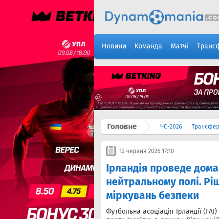
Новини
Команда
Матчі
Транс
Головне
ЧС-2026
Трансфе
12 червня 2026 17:10
Iрландія проведе домаш
нейтральному полі. Рі
міркувань безпеки
Футбольна асоціація Ірландії (FAI