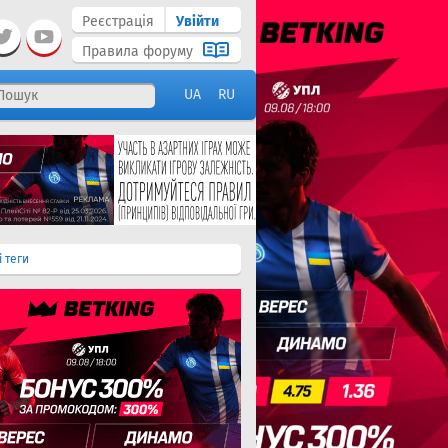
Реєстрація
Увійти
Правила форуму
UA
RU
і теги