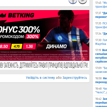
17:45
"М
трансфе
17:37
"Ди
перемог
17:35
ПСЖ
трансфе
17:34
"Ди
17:30
Го
Мартіна 
17:19
Во
сильніш
потрібно
серйозн
17:09
"Б
захисник
Увійдіть в систему
або
Зареєструйтесь
16:58
He
переходи
16:48
Ча
"Челсі",
16:42
За
перейшо
заявлен