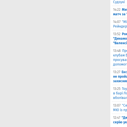
Судзукі
14:22
Ми
матч за
14:07
"Мі
Рейндерс
13:52
Ром
"Динамо"
"Валенс
13:48
Пр
клубам Б
просува
допомог
13:27
Екс
не прой
захисни
13:25
Тоу
в барі Л
вболіва
13:07
"С
МЮ із пр
12:47
"Д
серію ук