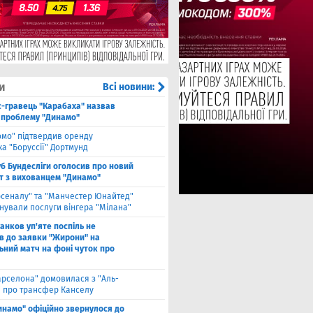
и
Всі новини:
с-гравець "Карабаха" назвав
 проблему "Динамо"
омо" підтвердив оренду
а "Боруссії" Дортмунд
б Бундесліги оголосив про новий
т з вихованцем "Динамо"
рсеналу" та "Манчестер Юнайтед"
нували послуги вінгера "Мілана"
анков уп'яте поспіль не
в до заявки "Жирони" на
ьний матч на фоні чуток про
арселона" домовилася з "Аль-
" про трансфер Канселу
инамо" офіційно звернулося до