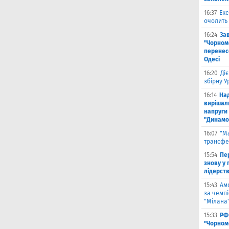
16:37
Екс
очолить 
16:24
За
"Чорномо
перенесе
Одесі
16:20
Ді
збірну 
16:14
На
вирішал
напруги 
"Динамо
16:07
"М
трансфе
15:54
Пе
знову у г
лідерст
15:43
Ам
за чемпі
"Мілана
15:33
РФ
"Чорном