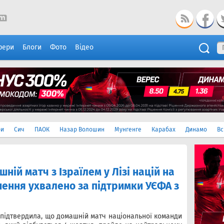
фери
Блоги
Фото
Відео
ри
Сич
ПАОК
Назар Волошин
Мунгенге
Карабах
Динамо
Вс
ній матч з Ізраїлем у Лізі націй на
шення ухвалено за підтримки УЄФА з
) підтвердила, що домашній матч національної команди