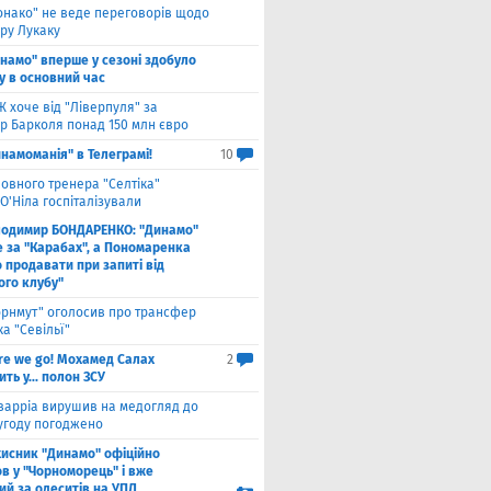
онако" не веде переговорів щодо
ру Лукаку
намо" вперше у сезоні здобуло
у в основний час
 хоче від "Ліверпуля" за
р Барколя понад 150 млн євро
намоманія" в Телеграмі!
10
ловного тренера "Селтіка"
О'Ніла госпіталізували
лодимир БОНДАРЕНКО: "Динамо"
е за "Карабах", а Пономаренка
 продавати при запиті від
ого клубу"
орнмут" оголосив про трансфер
а "Севільї"
re we go! Мохамед Салах
2
ть у... полон ЗСУ
варріа вирушив на медогляд до
 угоду погоджено
хисник "Динамо" офіційно
в у "Чорноморець" і вже
ий за одеситів на УПЛ