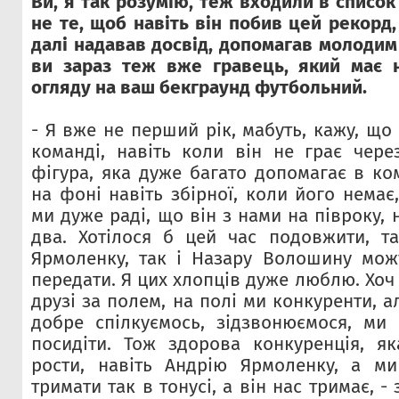
Ви, я так розумію, теж входили в список
не те, щоб навіть він побив цей рекорд,
далі надавав досвід, допомагав молодим
ви зараз теж вже гравець, який має н
огляду на ваш
бекграунд футбольний.
- Я вже не перший рік, мабуть, кажу, щ
команді, навіть коли він не грає чере
фігура, яка дуже багато допомагає в ко
на фоні навіть збірної, коли його немає,
ми дуже раді, що він з нами на півроку, 
два. Хотілося б цей час подовжити, та
Ярмоленку, так і Назару Волошину мож
передати. Я цих хлопців дуже люблю. Хоч
друзі за полем, на полі ми конкуренти, а
добре спілкуємось, зідзвонюємося, ми
посидіти. Тож здорова конкуренція, я
рости, навіть Андрію Ярмоленку, а ми
тримати так в тонусі, а він нас тримає, -