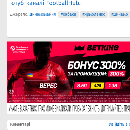
ютуб-каналі FootballHub
.
Джерело:
Динамомания
#Кабаєв
#Ярмоленко
#Динамо
Коментарі
Увійдіть в