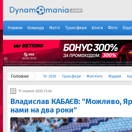
Новини
Команда
Матчі
Трансфери
Блоги
Фото
Віде
Головне
ЧС-2026
Трансфери
Мунгенге
Мудрик
Ка
11 червня 2026 23:46
Владислав КАБАЄВ: "Можливо, Я
нами на два роки"