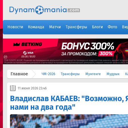
Новости
Команда
Матчи
Трансферы
Блоги
Фото
Ви
Главное
ЧМ-2026
Трансферы
Мунгенге
Мудрык
К
11 июня 2026 23:46
Владислав КАБАЕВ: "Возможно, 
нами на два года"