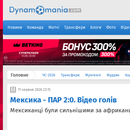
Новини
Команда
Матчі
Трансфери
Блоги
Фото
Віде
Головне
ЧС-2026
Трансфери
Мунгенге
Мудрик
Ка
11 червня 2026 23:15
Мексика - ПАР 2:0. Відео голів
Мексиканці були сильнішими за африканц