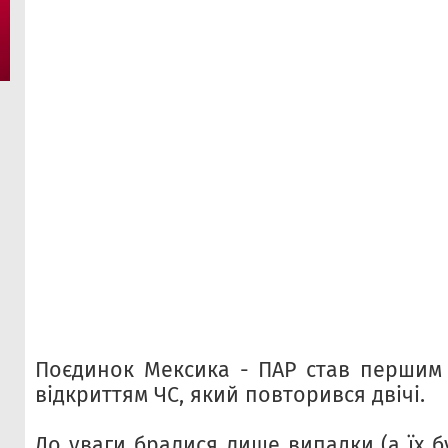
Поєдинок Мексика - ПАР став першим в
відкриттям ЧС, який повторився двічі.
До уваги бралися лише випадки (а їх бу