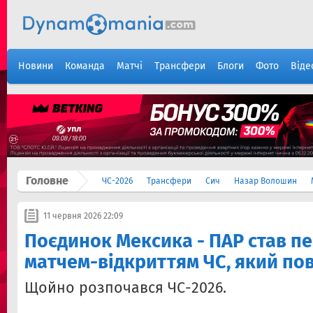
Новини
Команда
Матчі
Трансфери
Блоги
Фото
Віде
Головне
ЧС-2026
Трансфери
Сич
Назар Волошин
11 червня 2026 22:09
Поєдинок Мексика - ПАР став пе
матчем-відкриттям ЧС, який пов
Щойно розпочався ЧС-2026.