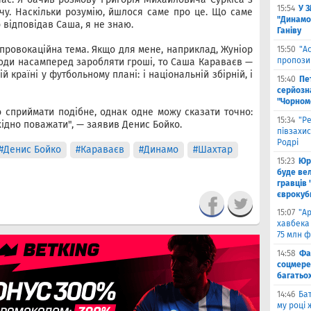
15:54
У 
чу. Наскільки розумію, йшлося саме про це. Що саме
"Динамо
 відповідав Саша, я не знаю.
Ганіву
 провокаційна тема. Якщо для мене, наприклад, Жуніор
15:50
"А
пропози
юди насамперед заробляти гроші, то Саша Караваєв —
й країні у футбольному плані: і національній збірній, і
15:40
Пе
серйозна
"Чорном
о сприймати подібне, однак одне можу сказати точно:
15:34
"Р
хідно поважати", — заявив Денис Бойко.
півзахи
Родрі
#Денис Бойко
#Караваєв
#Динамо
#Шахтар
15:23
Юрі
буде вел
гравців 
єврокуб
15:07
"А
хавбека 
75 млн ф
14:58
Фа
соцмере
багатьох
14:46
Бат
му році 