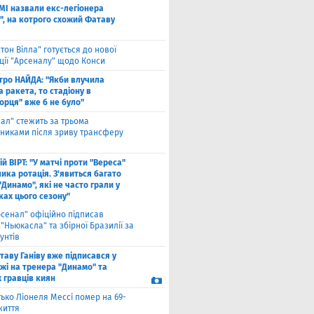
ЗМІ назвали екс-легіонера
", на котрого схожий Фатаву
стон Вілла" готується до нової
ції "Арсеналу" щодо Конси
тро НАЙДА: "Якби влучила
 ракета, то стадіону в
орця" вже б не було"
еал" стежить за трьома
сниками після зриву трансферу
й ВІРТ: "У матчі проти "Вереса"
ика ротація. З'явиться багато
"Динамо", які не часто грали у
ках цього сезону"
рсенал" офіційно підписав
"Ньюкасла" та збірної Бразилії за
унтів
таву Ганіву вже підписався у
жі на тренера "Динамо" та
 гравців киян
ько Ліонеля Мессі помер на 69-
життя