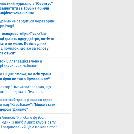
алійський журналіст: "Ювентус"
заплатити за Трубіна 40 млн
енфіка" хоче більше
рінью не сердиться через зрив
ру Родрі
-нападник збірної України:
ці грають одну-дві гри, потім їх
іхто не може. Потім від них
яд помилок, що аж за голову
паються"
тон Вілла" зацікавлена в
рі захисника "Мілана"
н ГЕЦКО: "Може, не всім треба
що було не так з Ярмоленком"
ектор "Ньюкасла" заявив, що
хотів продавати Гімараеса
аїнський тренер назвав героя
и над "Карабахом": "Може стати
ідером "Динамо"
і Алонсо: "Я люблю футбол,
— один із найбільших клубів світу.
й і задоволений цією можливістю"