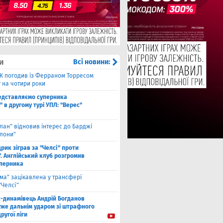
и
Всі новини:
Ж погодив із Ферраном Торресом
 на чотири роки
едставляємо суперника
 в другому турі УПЛ: "Верес"
лан" відновив інтерес до Барджі
елони"
рик зіграв за "Челсі" проти
. Англійський клуб розгромив
уперника
ма" зацікавлена у трансфері
"Челсі"
с-динамівець Андрій Богданов
уже дальнім ударом зі штрафного
другої ліги