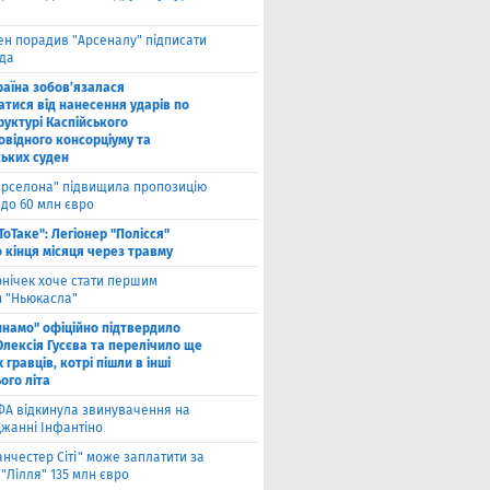
ен порадив "Арсеналу" підписати
да
раїна зобов’язалася
атися від нанесення ударів по
руктурі Каспійського
овідного консорціуму та
ських суден
арселона" підвищила пропозицію
 до 60 млн євро
ТоТаке": Легіонер "Полісся"
 кінця місяця через травму
рнічек хоче стати першим
 "Ньюкасла"
инамо" офіційно підтвердило
Олексія Гусєва та перелічило ще
 гравців, котрі пішли в інші
ого літа
ФА відкинула звинувачення на
Джанні Інфантіно
нчестер Сіті" може заплатити за
"Лілля" 135 млн євро