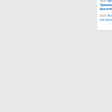
10:59
Ос
"Динамо
менталі
10:51
М'
виставле