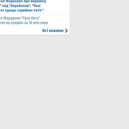
тап Маркевич про перемогу
" над "Карабахом": "Наш
тет краще сприймає батіг"
яч Марадони "Рука Бога"
но на аукціон за 10 млн євро
Всі новини: