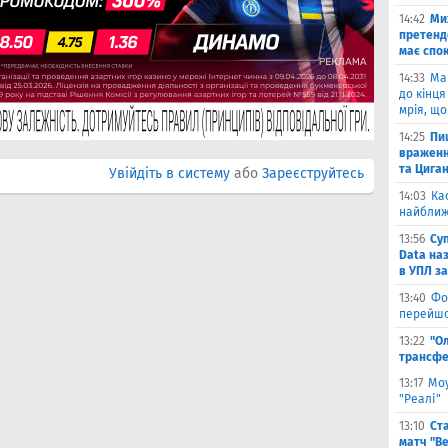
14:42
Ми
претенд
має спо
14:33
Ма
до кінця
мрія, що
14:25
Пи
враженн
та Цига
Увійдіть в систему
або
Зареєструйтесь
14:03
Ка
найближ
13:56
Су
Data на
в УПЛ з
13:40
Фо
перейшо
13:22
"О
трансфе
13:17
Моу
"Реалі"
13:10
Ст
матч "Ве