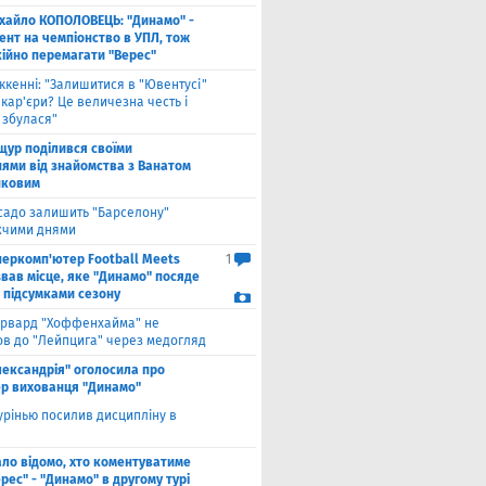
хайло КОПОЛОВЕЦЬ: "Динамо" -
ент на чемпіонство в УПЛ, тож
кійно перемагати "Верес"
ккенні: "Залишитися в "Ювентусі"
 кар'єри? Це величезна честь і
 збулася"
щур поділився своїми
ями від знайомства з Ванатом
нковим
садо залишить "Барселону"
чими днями
перкомп'ютер Football Meets
1
звав місце, яке "Динамо" посяде
а підсумками сезону
рвард "Хоффенхайма" не
в до "Лейпцига" через медогляд
лександрія" оголосила про
р вихованця "Динамо"
рінью посилив дисципліну в
ало відомо, хто коментуватиме
рес" - "Динамо" в другому турі