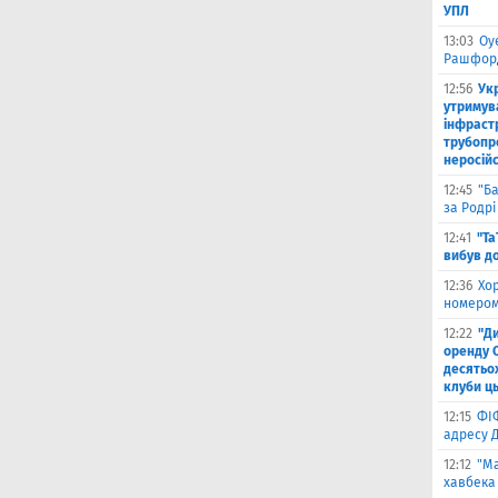
УПЛ
13:03
Оу
Рашфор
12:56
Ук
утримув
інфраст
трубопр
неросій
12:45
"Б
за Родрі
12:41
"Та
вибув до
12:36
Хо
номером
12:22
"Д
оренду 
десятьох
клуби ць
12:15
ФІ
адресу 
12:12
"Ма
хавбека 