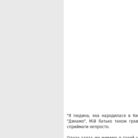
"Я людина, яка народилася в Киє
"Динамо". Мій батько також грав
сприймати непросто.
Однак зараз ми живемо в такий ч