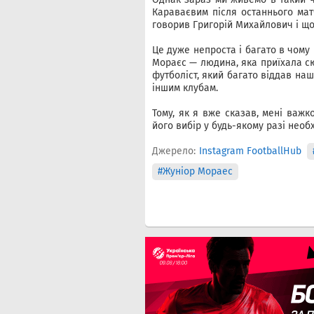
Караваєвим після останнього мат
говорив Григорій Михайлович і що
Це дуже непроста і багато в чому
Мораєс — людина, яка приїхала с
футболіст, який багато віддав наші
іншим клубам.
Тому, як я вже сказав, мені важк
його вибір у будь-якому разі необ
Джерело:
Instagram FootballHub
#Жуніор Мораес