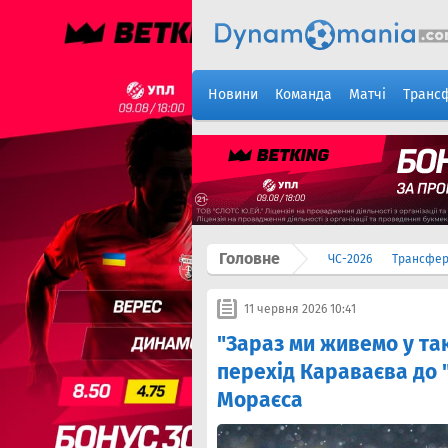
Новини
Команда
Матчі
Транс
Головне
ЧС-2026
Трансфе
11 червня 2026 10:41
"Зараз ми живемо у та
перехід Караваєва до
Мораєса