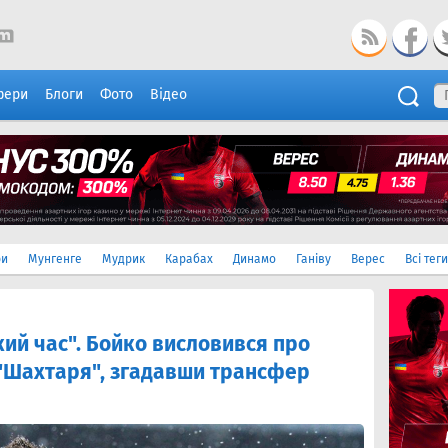
фери
Блоги
Фото
Відео
ри
Мунгенге
Мудрик
Карабах
Динамо
Ганіву
Верес
Всі теги
кий час". Бойко висловився про
 "Шахтаря", згадавши трансфер