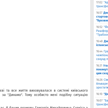
17:02
"А
трансфе
16:57
Ди
стартово
"Букови
16:52
"Ф
Рашфорд
"Трабзо
16:48
Дж
іспанськ
16:44
Гра
чемпіона
секунд п
16:31
Іта
покинути
цим ско
16:26
Сім
Альваре
зростати
ві та все життя виховувалася в системі київського
16:10
"Д
 за "Динамо". Тому особисто мені подібну ситуацію
16:07
"Б
трансфе
ас. Я бачив розмову Григорія Михайловича Суркіса з