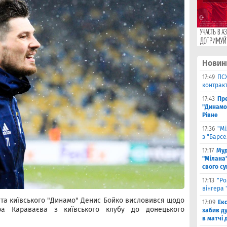
Новин
17:49
ПС
контракт
17:43
Пр
"Динамо"
Рівне
17:36
"Мі
з "Барс
17:17
Муд
"Мілана"
свого с
17:13
"Ро
вінгера 
 та київського "Динамо" Денис Бойко висловився щодо
17:09
Ек
ра Караваєва з київського клубу до донецького
забив д
в матчі 