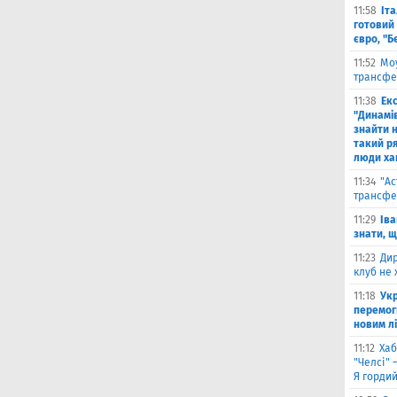
11:58
Іт
готовий 
євро, "Б
11:52
Моу
трансфе
11:38
Екс
"Динамів
знайти н
такий р
люди ха
11:34
"Ас
трансфе
11:29
Іва
знати, 
11:23
Дир
клуб не 
11:18
Укр
перемог
новим л
11:12
Хаб
"Челсі" 
Я горди