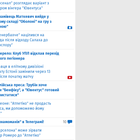
рсенал" розглядає варіант з
ром вінгера "Ювентуса"
намівець Маткевич вийде у
му складі "Оболоні" на гру з
ною"
енербахче" націлився на
а після відходу Салаха до
нспору"
ерело: Клуб УПЛ відклав перехід
ого легіонера
вця в елітному дивізіоні
ту Естонії замінили через 13
ісля початку матчу
лійська преса: Трубін хоче
 "Бенфіку", а "Ювентус" готовий
ристатися"
еоне: "Атлетіко" не продасть
са, ми допоможемо йому
"
инамоманія" в Телеграмі!
10
арселона" може зірвати
р Ромеро до "Атлетіко"