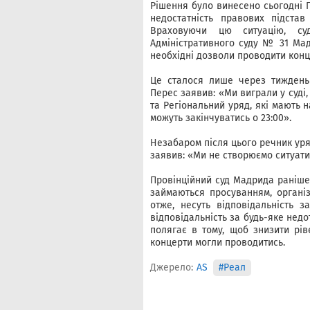
Рішення було винесено сьогодні П
недостатність правових підстав
Враховуючи цю ситуацію, су
Адміністративного суду № 31 Мад
необхідні дозволи проводити конце
Це сталося лише через тиждень
Перес заявив: «Ми виграли у суді
та Регіональний уряд, які мають 
можуть закінчуватись о 23:00».
Незабаром після цього речник уря
заявив: «Ми не створюємо ситуати
Провінційний суд Мадрида раніше 
займаються просуванням, організ
отже, несуть відповідальність 
відповідальність за будь-яке нед
полягає в тому, щоб знизити рі
концерти могли проводитись.
Джерело:
AS
#Реал