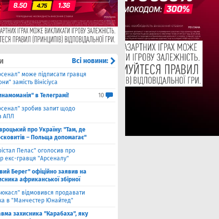
и
Всі новини:
рсенал" може підписати гравця
ни" замість Вінісіуса
инамоманія" в Телеграмі!
10
рсенал" зробив запит щодо
з АПЛ
вроцький про Україну: "Там, де
осковитів – Польща допомагає"
рістал Пелас" оголосив про
р екс-гравця "Арсеналу"
івий Берег" офіційно заявив на
исника африканської збірної
ьюкасл" відмовився продавати
ка в "Манчестер Юнайтед"
авма захисника "Карабаха", яку