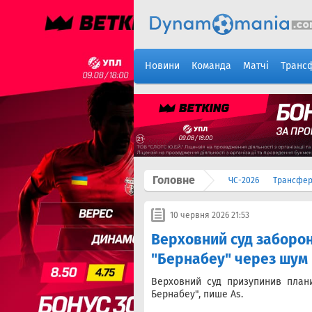
Новини
Команда
Матчі
Транс
Головне
ЧС-2026
Трансфе
10 червня 2026 21:53
Верховний суд заборон
"Бернабеу" через шум
Верховний суд призупинив план
Бернабеу", пише As.