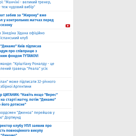
рі: "Манчіні - великий тренер,
- теж чудовий вибір"
нат забив за "Жирону" вже
ол у контрольних матчах перед
 сезону
 Зінедіна Зідана офіційно
 іспанський клуб
"Динамо" Київ підписав
дум про співпрацю з
йним фондом TYTANOVI
оманде: "Кріштіану Роналду - це
лений гравець "Реала" усіх
ілан" може підписати 32-річного
збірної Аргентини
ор ЦИГАНИК: "Навіть якщо "Верес"
 на старті матчу, потім "Динамо"
о його дотисне"
кордсмен "Дженоа" перейшов у
ію" Дортмунд
ректор клубу УПЛ заявив про
сть повноцінного викупу
 "Динамо"