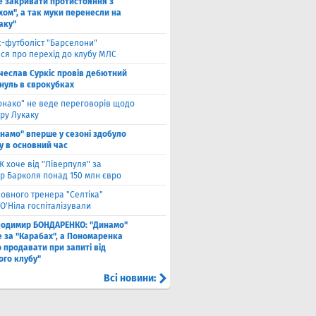
е закривати протистояння з
хом", а так муки перенесли на
аку"
с-футболіст "Барселони"
ся про перехід до клубу МЛС
чеслав Суркіс провів дебютний
 нуль в єврокубках
онако" не веде переговорів щодо
ру Лукаку
намо" вперше у сезоні здобуло
у в основний час
 хоче від "Ліверпуля" за
р Барколя понад 150 млн євро
ловного тренера "Селтіка"
О'Ніла госпіталізували
лодимир БОНДАРЕНКО: "Динамо"
е за "Карабах", а Пономаренка
 продавати при запиті від
ого клубу"
Всі новини: