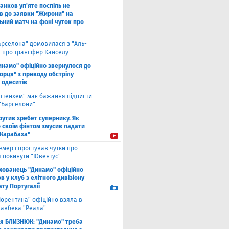
анков уп'яте поспіль не
в до заявки "Жирони" на
ьний матч на фоні чуток про
арселона" домовилася з "Аль-
" про трансфер Канселу
инамо" офіційно звернулося до
орця" з приводу обстрілу
 одеситів
оттенхем" має бажання підписти
 "Барселони"
рутив хребет супернику. Як
 своїм фінтом змусив падати
"Карабаха"
емер спростував чутки про
 покинути "Ювентус"
хованець "Динамо" офіційно
 у клуб з елітного дивізіону
ту Португалії
іорентина" офіційно взяла в
хавбека "Реала"
ля БЛИЗНЮК: "Динамо" треба