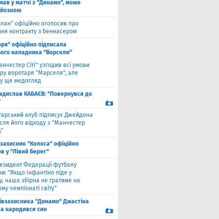
мав у матчі з "Динамо", може
рйозною
ілан" офіційно оголосив про
ння контракту з Беннасером
оря" офіційно підписала
ого нападника "Ворскли"
анчестер Сіті" узгодив всі умови
ру воротаря "Марселя", але
у ще медогляд
адислав КАБАЄВ: "Повернувся до
"
тарський клуб підписує Джейдона
сля його відходу з "Манчестер
"
взахисник "Колоса" офіційно
в у "Лівий Берег"
езидент Федерації футболу
и: "Якщо Інфантіно піде у
у, наша збірна не гратиме на
му чемпіонаті світу"
півзахисника "Динамо" Джастіна
а народився син