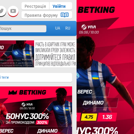
Реєстрація
Увійти
Правила форуму
UA
RU
і теги