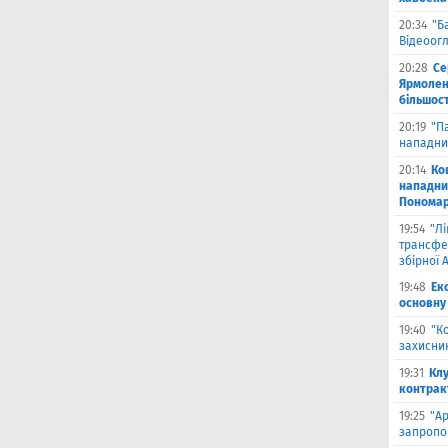
20:34
"Б
Відеоог
20:28
Се
Ярмоленк
більшост
20:19
"П
нападни
20:14
Ко
нападни
Пономар
19:54
"Л
трансфе
збірної А
19:48
Ек
основну
19:40
"К
захисник
19:31
Клу
контрак
19:25
"А
запропо