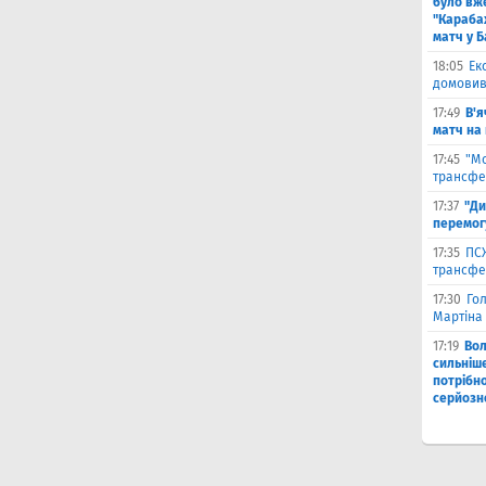
було вж
"Караба
матч у Б
18:05
Ек
домовив
17:49
В'я
матч на
17:45
"М
трансфе
17:37
"Ди
перемог
17:35
ПСЖ
трансфе
17:30
Го
Мартіна 
17:19
Во
сильніш
потрібно
серйозн