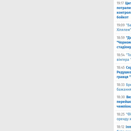
19:17
Циг
потрапи
контрол
бойкот
19:09
"Б
Хілялем
18:59
"Д
"Чорном
стадіону
18:54
"Т
вінгера
18:45
Ск
Редушко
гравця 
18:33
Бр
бажання
18:30
Ви
перейшов
чемпіона
18:25
"Ф
оренду 
18:12
Іл