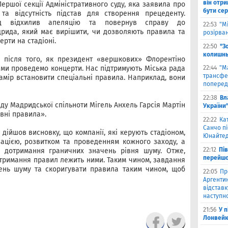
він отри
ершої секції Адміністративного суду, яка заявила про
бути се
 та відсутність підстав для створення прецеденту.
д відхилив апеляцію та повернув справу до
22:53
"М
рида, який має вирішити, чи дозволяють правила та
розірва
рти на стадіоні.
22:50
"З
колишнь
 після того, як президент «вершкових» Флорентіно
, ми проведемо концерти. Нас підтримують Міська рада
22:44
"М
трансфе
намір встановити спеціальні правила. Наприклад, вони
поперед
22:38
Вл
ду Мадридської спільноти Мігель Анхель Гарсія Мартін
України
вні правила».
22:22
Ка
Санчо пі
дійшов висновку, що компанії, які керують стадіоном,
Юнайтед
ацією, розвитком та проведенням кожного заходу, а
22:12
Пі
за дотримання граничних значень рівня шуму. Отже,
перейшо
отримання правил лежить ними. Таким чином, завдання
вень шуму та скоригувати правила таким чином, щоб
22:05
Пр
Аргентин
відставк
наступно
21:56
У 
Лонвейк