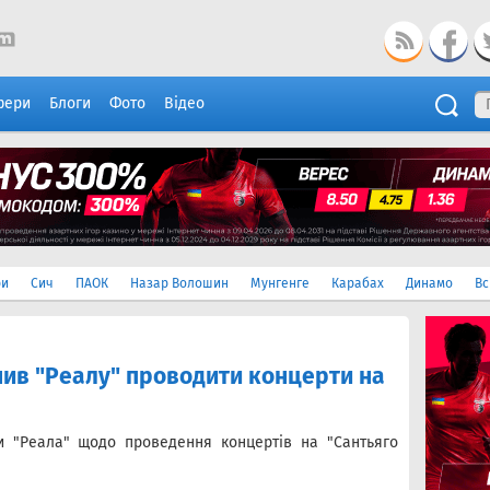
фери
Блоги
Фото
Відео
ри
Сич
ПАОК
Назар Волошин
Мунгенге
Карабах
Динамо
Вс
ив "Реалу" проводити концерти на
и "Реала" щодо проведення концертів на "Сантьяго