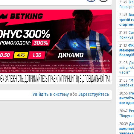
21:49
В'є
Раньєрі 
21:45
Ва
третій г
стартом
21:39
Син
покинув
21:13
ФК 
Меморан
Благоді
21:08
Ді
мій улюб
часів"
21:03
"М
хавбека 
20:55
Іг
Увійдіть в систему
або
Зареєструйтесь
вистоїть
все одн
20:47
Ре
"Борусс
20:39
Ди
можливі
хавбека