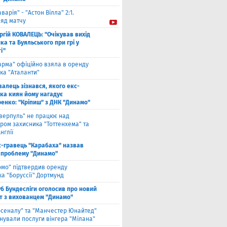
аварія" - "Астон Вілла" 2:1.
ляд матчу
ргій КОВАЛЕЦЬ: "Очікував вихід
а та Буяльського при грі у
і"
арма" офіційно взяла в оренду
ка "Аталанти"
валець зізнався, якого екс-
ка киян йому нагадує
енко: "Кріпиш" з ДНК "Динамо"
іверпуль" не працює над
ром захисника "Тоттенхема" та
нглії
с-гравець "Карабаха" назвав
 проблему "Динамо"
омо" підтвердив оренду
а "Боруссії" Дортмунд
б Бундесліги оголосив про новий
т з вихованцем "Динамо"
рсеналу" та "Манчестер Юнайтед"
нували послуги вінгера "Мілана"