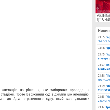
Новин
23:55
"А
"Барсело
23:46
"Д
23:45
"А
вінгера 
23:42
На
б’ють м
23:38
"К
трансфе
23:29
"Л
 апеляцію на рішення, яке забороняє проведення
УПЛ зах
стадіоні. Проте Верховний суд відхилив цю апеляцію.
23:16
"Н
ься до Адміністративного суду, який має ухвалити
захисни
23:12
Тр