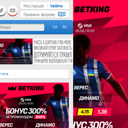
Реєстрація
Увійти
Правила форуму
UA
RU
і теги