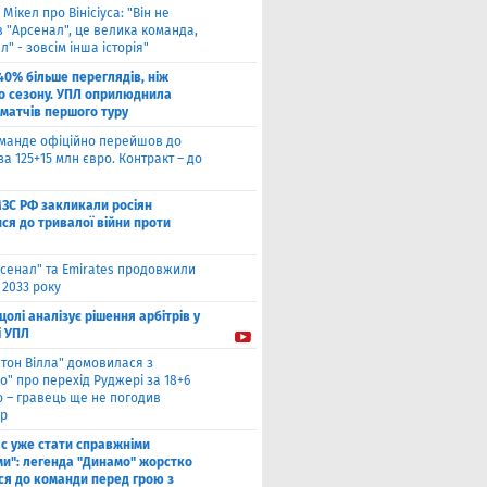
 Мікел про Вінісіуса: "Він не
 "Арсенал", це велика команда,
л" - зовсім інша історія"
40% більше переглядів, ніж
о сезону. УПЛ оприлюднила
 матчів першого туру
оманде офіційно перейшов до
за 125+15 млн євро. Контракт – до
МЗС РФ закликали росіян
ся до тривалої війни проти
сенал" та Emirates продовжили
 2033 року
цолі аналізує рішення арбітрів у
і УПЛ
стон Вілла" домовилася з
о" про перехід Руджері за 18+6
о – гравець ще не погодив
р
ас уже стати справжніми
и": легенда "Динамо" жорстко
ся до команди перед грою з