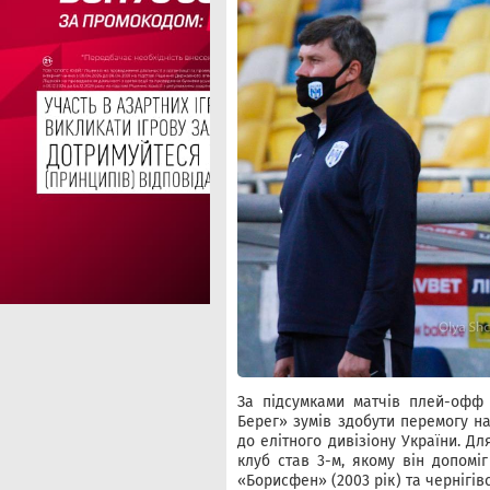
За підсумками матчів плей-офф 
Берег» зумів здобути перемогу н
до елітного дивізіону України. 
клуб став 3-м, якому він допомі
«Борисфен» (2003 рік) та чернігів