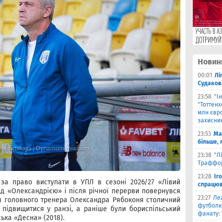
Новин
00:01
Лі
Судаков
23:58
"І
"Тоттен
млн євро
захисни
23:53
Ма
більше, 
23:38
"Л
Траффор
23:28
Іг
за право виступати в УПЛ в сезоні 2026/27 «Лівий
спрацюв
ад «Олександрією» і після річної перерви повернувся
23:27
Ле
Для головного тренера Олександра Рябоконя столичний
футболку
г підвищитися у ранзі, а раніше були бориспільський
фанату: 
ська «Десна» (2018).