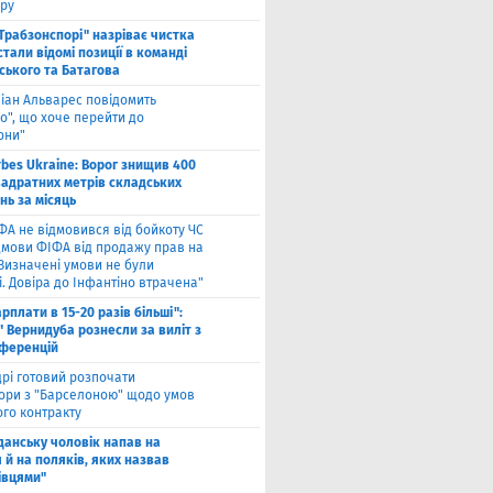
ру
"Трабзонспорі" назріває чистка
стали відомі позиції в команді
ського та Батагова
ліан Альварес повідомить
о", що хоче перейти до
они"
rbes Ukraine: Ворог знищив 400
вадратних метрів складських
нь за місяць
ФА не відмовився від бойкоту ЧС
ідмови ФІФА від продажу прав на
"Визначені умови не були
. Довіра до Інфантіно втрачена"
арплати в 15-20 разів більші":
 Вернидуба рознесли за виліт з
нференцій
рі готовий розпочати
ори з "Барселоною" щодо умов
ого контракту
Гданську чоловік напав на
 й на поляків, яких назвав
івцями"