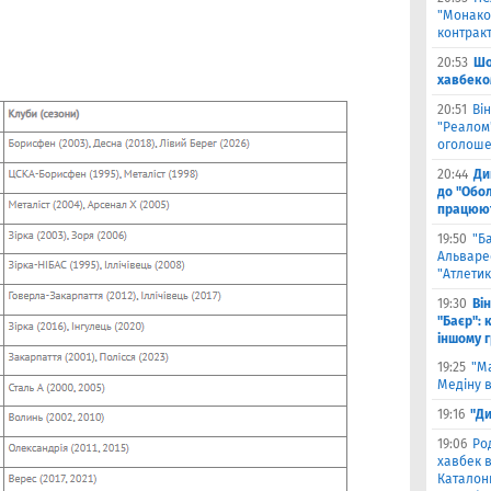
"Монако"
контрак
20:53
Шо
хавбеко
20:51
Він
"Реалом"
оголоше
20:44
Ди
до "Обол
працюют
19:50
"Б
Альваре
"Атлетик
19:30
Ві
"Баєр": 
іншому 
19:25
"М
Медіну в
19:16
"Ди
19:06
Ро
хавбек в
Каталонц