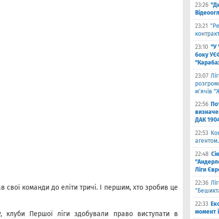
23:26
"Д
Відеоог
23:21
"Ре
контракт
23:10
"У
боку УЄ
"Карабах
23:07
Лі
розгроми
м'ячів "
22:56
По
визначен
ДАК 190
22:53
Ко
агентом.
22:48
Сі
"Андерле
Ліги Єв
22:36
Лі
в свої команди до еліти тричі. І першим, хто зробив це
"Бешикт
22:33
Ек
момент 
у, клуби Першої ліги здобували право виступати в