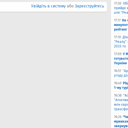
17:30
Обі
Увійдіть в систему
або
Зареєструйтесь
прийде в
але "Реа
17:17
На 
минулог
рейтинг
17:10
Ді
"Реалу" 
2033-го
17:09
У 
готувати
України
16:51
"Ар
угоду до
16:49
Ріц
1-му тур
16:38
"А
"Атлетик
млн євр
трансфе
16:26
"Ч
мужикам
звернув