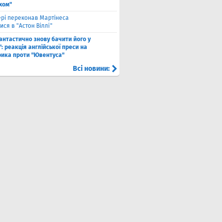
хом"
рі переконав Мартінеса
ся в "Астон Віллі"
антастично знову бачити його у
: реакція англійської преси на
рика проти "Ювентуса"
Всі новини: