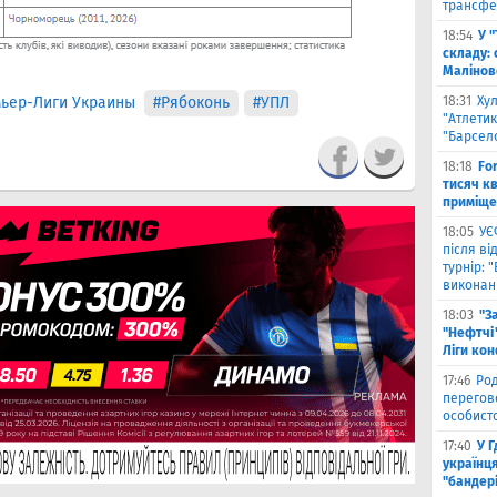
трансфе
18:54
У 
складу: 
Малiнов
ьер-Лиги Украины
#Рябоконь
#УПЛ
18:31
Ху
"Атлетик
"Барсел
18:18
Fo
тисяч к
приміще
18:05
УЄ
після в
турнір: 
виконані
18:03
"З
"Нефтчі"
Ліги ко
17:46
Род
перегов
особист
17:40
У 
українця
"бандер