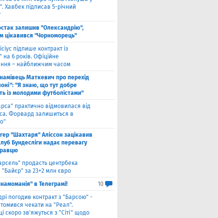
. Хавбек підписав 5-річний
т
стак залишив "Олександрію",
м цікавився "Чорноморець"
ісіус підпише контракт із
 на 6 років. Офіційне
ння – найближчим часом
намівець Маткевич про перехід
оні": "Я знаю, що тут добре
ь із молодими футболістами"
арса" практично відмовилася від
са. Форвард залишиться в
о"
нгер "Шахтаря" Аліссон зацікавив
клуб Бундесліги надає перевагу
гравцю
арсель" продасть центрбека
 "Байєр" за 23+2 млн євро
намоманія" в Телеграмі!
10
дрі погодив контракт з "Барсою" -
томився чекати на "Реал".
і скоро зв'яжуться з "Сіті" щодо