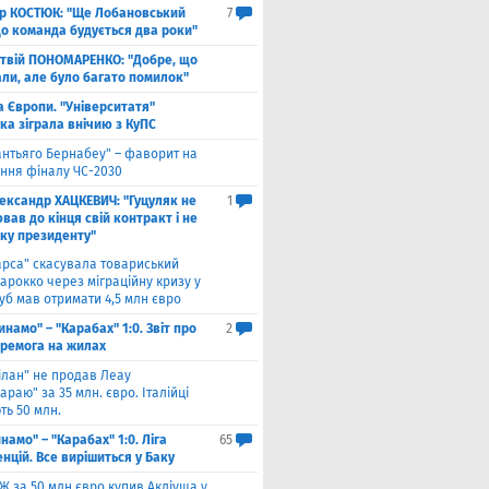
ор КОСТЮК: "Ще Лобановський
7
що команда будується два роки"
твій ПОНОМАРЕНКО: "Добре, що
али, але було багато помилок"
а Європи. "Університатя"
ка зіграла внічию з КуПС
антьяго Бернабеу" – фаворит на
ння фіналу ЧС-2030
ександр ХАЦКЕВИЧ: "Гуцуляк не
1
ав до кінця свій контракт і не
уку президенту"
арса" скасувала товариський
арокко через міграційну кризу у
луб мав отримати 4,5 млн євро
инамо" – "Карабах" 1:0. Звіт про
2
еремога на жилах
ілан" не продав Леау
араю" за 35 млн. євро. Італійці
ть 50 млн.
намо" – "Карабах" 1:0. Ліга
65
нцій. Все вирішиться у Баку
Ж за 50 млн євро купив Акліуша у