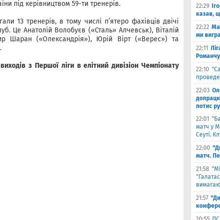
аїни під керівництвом 59-ти тренерів.
22:29
Іг
казав, 
али 13 тренерів, в тому числі п’ятеро фахівців двічі
22:22
Ма
уб. Це Анатолій Волобуєв («Сталь» Алчевськ), Віталій
ми вигр
ир Шаран («Олександрія»), Юрій Вірт («Верес») та
.
22:11
Ліг
Романчу
виходів з Першої ліги в елітний дивізіон Чемпіонату
22:10
"С
проведе
22:03
Ол
допрацюв
потис р
22:01
"Б
матч у М
Сеуті. К
22:00
"Д
матч. П
21:58
"М
"Галатас
вимагаю
21:57
"Ди
конфере
20:55
ПС