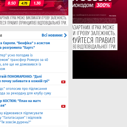
и
Всі новини:
га Європи. "Бенфіка" з асистом
а розгромила "Хартс"
нтер" усно погодив із
хемом" трансфер Ромеро за 40
, але ще не домовився із
ком
твiй ПОНОМАРЕНКО: "Далі
я почну забивати в кожній грі"
ідс" оголосив про підписання
да за рекордну для клубу суму
ор КОСТЮК: "План на матч
ав"
ау відмовився підписувати
 "Галатасарая" і відповів
"Ти зовсім дурень?"