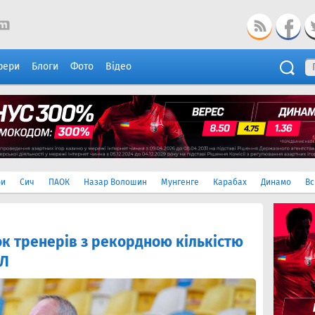
фери
Блоги
Фото
Відео
ри
Сич
ПАОК
Назар Волошин
Мунгенге
Карабах
Динамо
Вс
к тренерів з рекордною кількістю
ПЛ