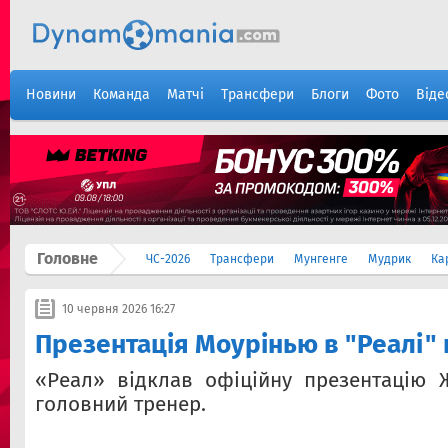
Новини
Команда
Матчі
Трансфери
Блоги
Фото
Віде
Головне
ЧС-2026
Трансфери
Мунгенге
Мудрик
Ка
10 червня 2026 16:27
Презентація Моурінью в "Реалі" 
«Реал» відклав офіційну презентацію 
головний тренер.