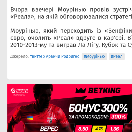
Вчора ввечері Моурінью провів зустрі
«Реала», на якій обговорювалися стратегії
Моурінью, який переходить із «Бенфіки
євро, очолить «Реал» вдруге в кар'єрі. В
2010-2013-му та виграв Ла Лігу, Кубок та С
Джерело:
твиттер Аранчи Родригес
#Моурінью
#Реал