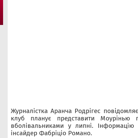
Журналістка Аранча Родрігес повідомля
клуб планує представити Моурінью 
вболівальниками у липні. Інформацію 
інсайдер Фабріціо Романо.