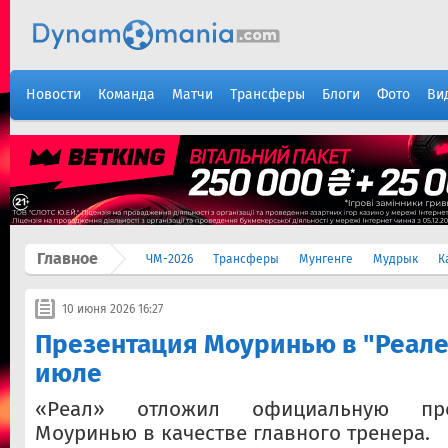
Новости
Команда
Матчи
Трансферы
Блоги
Фото
Ви
Главное
ЧМ-2026
Трансферы
Мунгенге
Мудрык
К
10 июня 2026 16:27
Презентация Моуринью в "Реале
июле
«Реал» отложил официальную пр
Моуринью в качестве главного тренера.