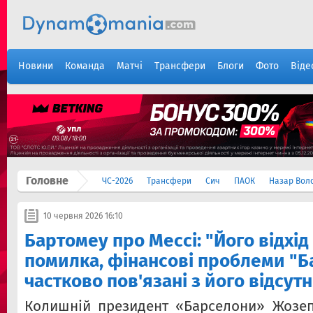
Новини
Команда
Матчі
Трансфери
Блоги
Фото
Віде
Головне
ЧС-2026
Трансфери
Сич
ПАОК
Назар Вол
10 червня 2026 16:10
Бартомеу про Мессі: "Його відхід
помилка, фінансові проблеми "Б
частково пов'язані з його відсут
Колишній президент «Барселони» Жозеп