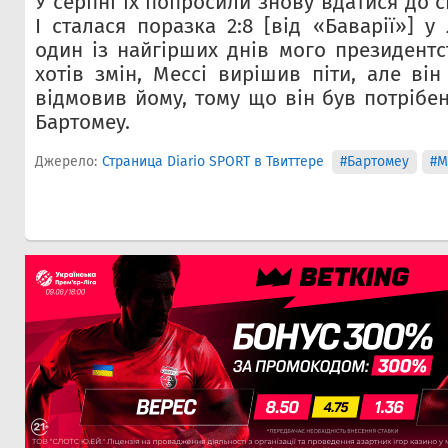
У серпні їх попросили знову вдатися до 
І сталася поразка 2:8 [від «Баварії»] у 
один із найгірших днів мого президентс
хотів змін, Мессі вирішив піти, але він
відмовив йому, тому що він був потрібен
Бартомеу.
Джерело:
Страница Diario SPORT в Твиттере
#Бартомеу
#М