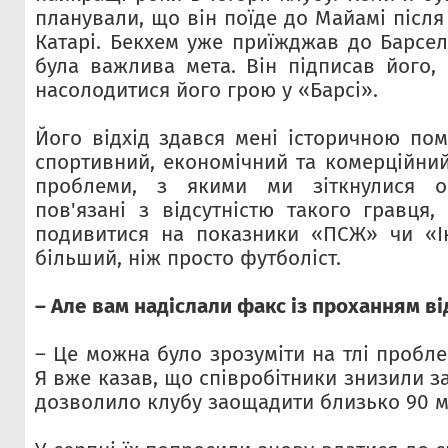
планували, що він поїде до Майамі після 
Катарі. Бекхем уже приїжджав до Барсел
була важлива мета. Він підписав його,
насолодитися його грою у «Барсі».
Його відхід здався мені історичною по
спортивний, економічний та комерційний
проблеми, з якими ми зіткнулися ос
пов'язані з відсутністю такого гравця,
подивитися на показники «ПСЖ» чи «Ін
більший, ніж просто футболіст.
– Але вам надіслали факс із проханням ві
– Це можна було зрозуміти на тлі пробл
Я вже казав, що співробітники знизили з
дозволило клубу заощадити близько 90 м