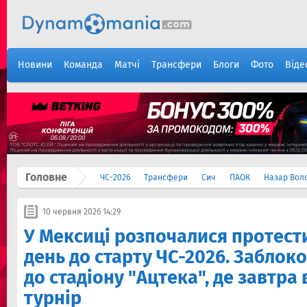
Новини
Команда
Матчі
Трансфери
Блоги
Фото
Віде
Головне
ЧС-2026
Трансфери
Сич
ПАОК
Назар Вол
10 червня 2026 14:29
У Мексиці розпочалися протести
день до старту ЧС-2026. Заблок
до стадіону "Ацтека", де завтра
турнір