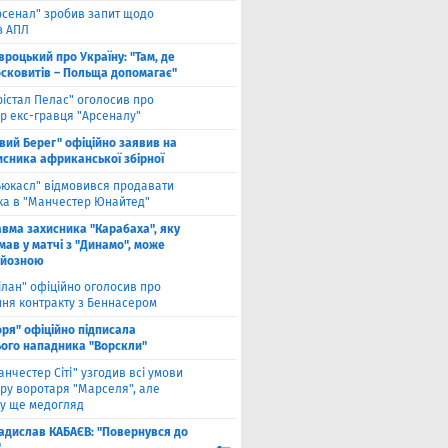
рсенал" зробив запит щодо
з АПЛ
вроцький про Україну: "Там, де
осковитів – Польща допомагає"
рістал Пелас" оголосив про
р екс-гравця "Арсеналу"
івий Берег" офіційно заявив на
исника африканської збірної
ьюкасл" відмовився продавати
ка в "Манчестер Юнайтед"
авма захисника "Карабаха", яку
мав у матчі з "Динамо", може
рйозною
ілан" офіційно оголосив про
ння контракту з Беннасером
оря" офіційно підписала
ого нападника "Ворскли"
анчестер Сіті" узгодив всі умови
ру воротаря "Марселя", але
у ще медогляд
адислав КАБАЄВ: "Повернувся до