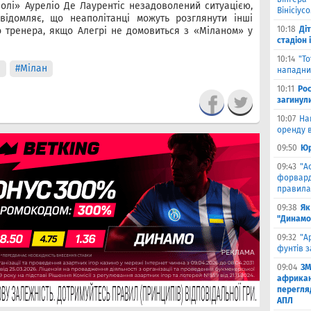
олі» Ауреліо Де Лаурентіс незадоволений ситуацією,
Вінісіус
відомляє, що неаполітанці можуть розглянути інші
10:18
Ді
 тренера, якщо Алегрі не домовиться з «Міланом» у
стадіон 
10:14
"Т
і
#Мілан
нападник
10:11
Рос
загинул
10:07
На
оренду в
09:50
Юр
09:43
"А
форвард
правила
09:38
Як
"Динамо
09:32
"А
фунтів з
09:04
ЗМ
африкан
перегляд
АПЛ