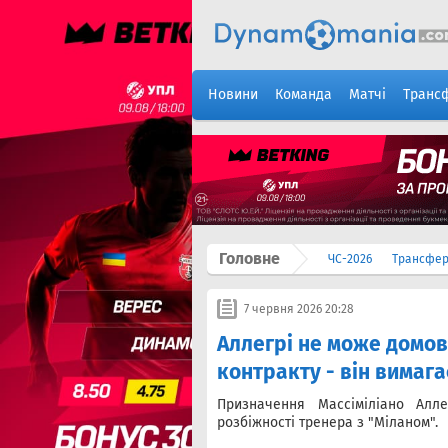
Новини
Команда
Матчі
Транс
Головне
ЧС-2026
Трансфе
7 червня 2026 20:28
Аллегрі не може домов
контракту - він вимага
Призначення Массіміліано Алл
розбіжності тренера з "Міланом".