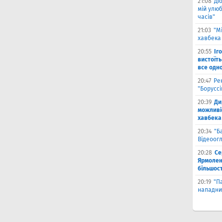
21:08
Ді
мій улюб
часів"
21:03
"М
хавбека 
20:55
Іг
вистоїть
все одн
20:47
Ре
"Борусс
20:39
Ди
можливі
хавбека
20:34
"Б
Відеоог
20:28
Се
Ярмоленк
більшост
20:19
"П
нападни