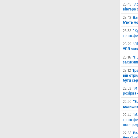
23:45
"А
вінгера 
23:42
На
б’ють м
23:38
"К
трансфе
23:29
"Л
УПЛ зах
23:16
"Н
захисни
23:12
Тр
він отри
бути се
22:53
"М
розірва
22:50
"З
колишнь
22:44
"М
трансфе
поперед
22:38
Вл