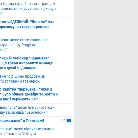
н Зідана офіційно став гравцем
спанського клубу після відходу з
и"
тем ФЕДЕЦЬКИЙ: "Динамо" має
хорошому настрої і переможе
 Йонг може стати головною
 трансферу Родрі до
они"
лишній легіонер "Карабаха"
, що треба виправити команді
ху в дуелі з "Динамо"
енн" офіційно продовжив
т із головним тренером
с-капітан "Карабаха": "Якби в
 було більше досвіду, то могли б
 нас і перемогти 3:0"
іверпуль" досягнув усної згоди
нду захисника "Барселони"
инамоманія" в Телеграмі!
10
рсенал" може підписати гравця
ни" замість Вінісіуса