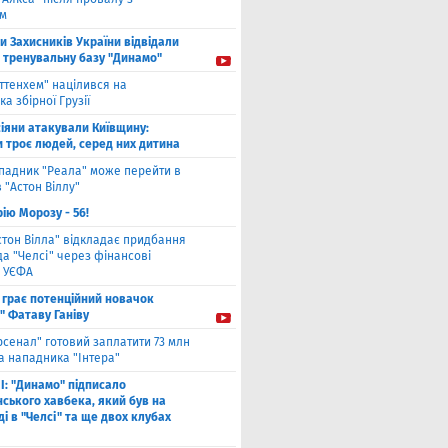
ом
ти Захисників України відвідали
і тренувальну базу "Динамо"
оттенхем" націлився на
а збірної Грузії
іяни атакували Київщину:
и троє людей, серед них дитина
падник "Реала" може перейти в
 "Астон Віллу"
ію Морозу - 56!
стон Вілла" відкладає придбання
а "Челсі" через фінансові
 УЄФА
 грає потенційний новачок
" Фатаву Ганіву
рсенал" готовий заплатити 73 млн
а нападника "Інтера"
І: "Динамо" підписало
ського хавбека, який був на
і в "Челсі" та ще двох клубах