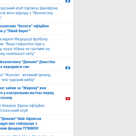
"
тарський клуб підписує Джейдона
сля його відходу з "Манчестер
"
взахисник "Колоса" офіційно
в у "Лівий Берег"
езидент Федерації футболу
и: "Якщо Інфантіно піде у
у, наша збірна не гратиме на
му чемпіонаті світу"
півзахисника "Динамо" Джастіна
а народився син
рі: "Манчіні - великий тренер,
- теж чудовий вибір"
нат забив за "Жирону" вже
ол у контрольних матчах перед
 сезону
 Зінедіна Зідана офіційно
 іспанський клуб
"Динамо" Київ підписав
дум про співпрацю з
йним фондом TYTANOVI