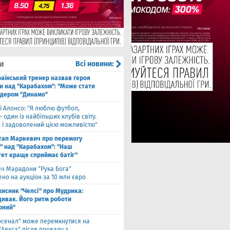
и
Всі новини:
аїнський тренер назвав героя
и над "Карабахом": "Може стати
ідером "Динамо"
і Алонсо: "Я люблю футбол,
— один із найбільших клубів світу.
й і задоволений цією можливістю"
тап Маркевич про перемогу
" над "Карабахом": "Наш
тет краще сприймає батіг"
яч Марадони "Рука Бога"
но на аукціон за 10 млн євро
хисник "Челсі" про Мудрика:
дивак. Його ритм роботи
рний"
рсенал" може перемкнутися на
"Аякса" після провалу з