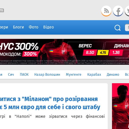
фери
Блоги
Фото
Відео
ри
Сич
ПАОК
Назар Волошин
Мунгенге
Карабах
Динамо
Вс
итися з "Міланом" про розірвання
є 5 млн євро для себе і свого штабу
егрі в "Наполі" може зірватися через фінансові