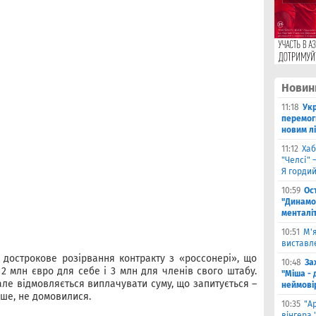
Новин
11:18
Укр
перемог
новим л
11:12
Хаб
"Челсі" 
Я горди
10:59
Ос
"Динамо
менталі
10:51
М'
виставле
а дострокове розірвання контракту з «россонері», що
10:48
За
 2 млн євро для себе і 3 млн для членів свого штабу.
"Міша - 
ле відмовляється виплачувати суму, що запитується –
неймові
іше, не домовилися.
10:35
"А
вінгера 