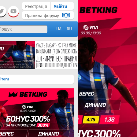
Реєстрація
Увійти
Правила форуму
UA
RU
і теги