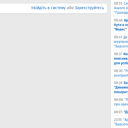
08:53
Си
Увійдіть в систему
або
Зареєструйтесь
іншого і
"Гранад
08:48
Ар
бути в 
"Верес"
08:41
Де
жертвою
"Барсел
08:37
Ко
пояснив
для успі
08:30
"Р
контрак
08:26
Ек
"Динамо"
покарати
08:08
"Л
про оре
08:01
"Д
23:55
"А
"Барсело