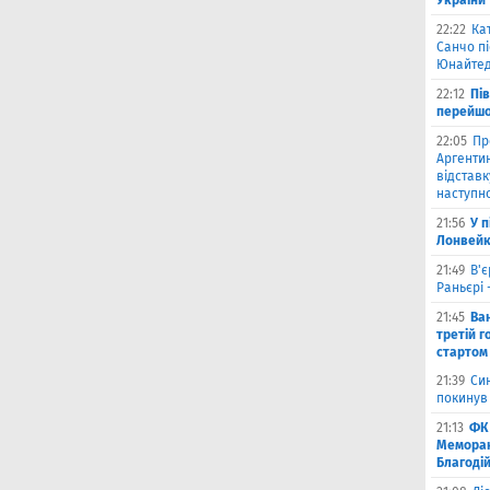
України
22:22
Ка
Санчо пі
Юнайтед
22:12
Пі
перейшо
22:05
Пр
Аргентин
відставк
наступно
21:56
У 
Лонвейк
21:49
В'є
Раньєрі 
21:45
Ва
третій г
стартом
21:39
Син
покинув
21:13
ФК 
Меморан
Благоді