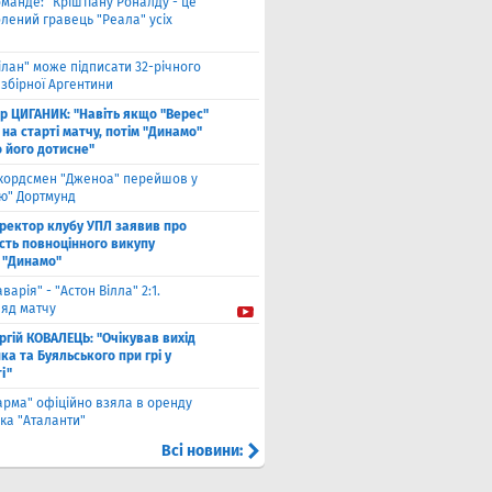
оманде: "Кріштіану Роналду - це
лений гравець "Реала" усіх
ілан" може підписати 32-річного
збірної Аргентини
ор ЦИГАНИК: "Навіть якщо "Верес"
 на старті матчу, потім "Динамо"
о його дотисне"
кордсмен "Дженоа" перейшов у
ію" Дортмунд
ректор клубу УПЛ заявив про
сть повноцінного викупу
 "Динамо"
аварія" - "Астон Вілла" 2:1.
ляд матчу
ргій КОВАЛЕЦЬ: "Очікував вихід
а та Буяльського при грі у
і"
арма" офіційно взяла в оренду
ка "Аталанти"
Всі новини: