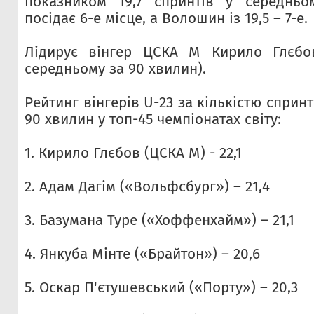
показником 19,7 спринтів у середнь
посідає 6-е місце, а Волошин із 19,5 – 7-е.
Лідирує вінгер ЦСКА М Кирило Глєбов
середньому за 90 хвилин).
Рейтинг вінгерів U-23 за кількістю сприн
90 хвилин у топ-45 чемпіонатах світу:
1. Кирило Глєбов (ЦСКА М) - 22,1
2. Адам Дагім («Вольфсбург») – 21,4
3. Базумана Туре («Хоффенхайм») – 21,1
4. Янкуба Мінте («Брайтон») – 20,6
5. Оскар П'єтушевський («Порту») – 20,3