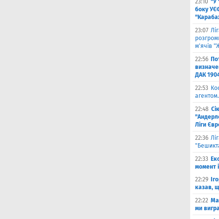
23:10
"У
боку УЄ
"Карабах
23:07
Лі
розгроми
м'ячів "
22:56
По
визначен
ДАК 190
22:53
Ко
агентом.
22:48
Сі
"Андерле
Ліги Єв
22:36
Лі
"Бешикт
22:33
Ек
момент 
22:29
Іг
казав, 
22:22
Ма
ми вигр