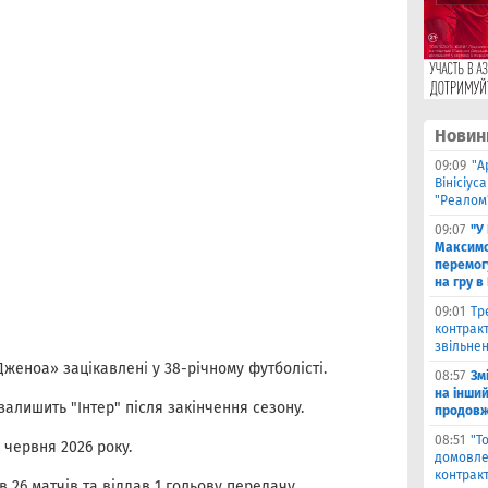
Новин
09:09
"А
Вінісіус
"Реалом
09:07
"У
Максимо
перемог
на гру в
09:01
Тр
контракт
звільнен
женоа» зацікавлені у 38-річному футболісті.
08:57
Зм
на інши
алишить "Інтер" після закінчення сезону.
продовжи
08:51
"Т
 червня 2026 року.
домовле
контрак
26 матчів та віддав 1 гольову передачу.