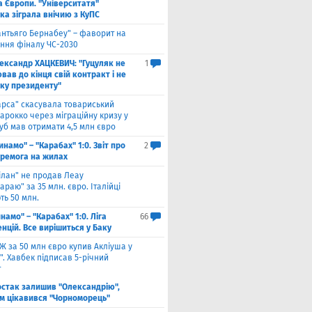
а Європи. "Університатя"
ка зіграла внічию з КуПС
антьяго Бернабеу" – фаворит на
ння фіналу ЧС-2030
ександр ХАЦКЕВИЧ: "Гуцуляк не
1
ав до кінця свій контракт і не
уку президенту"
арса" скасувала товариський
арокко через міграційну кризу у
луб мав отримати 4,5 млн євро
инамо" – "Карабах" 1:0. Звіт про
2
еремога на жилах
ілан" не продав Леау
араю" за 35 млн. євро. Італійці
ть 50 млн.
намо" – "Карабах" 1:0. Ліга
66
нцій. Все вирішиться у Баку
Ж за 50 млн євро купив Акліуша у
. Хавбек підписав 5-річний
т
стак залишив "Олександрію",
м цікавився "Чорноморець"