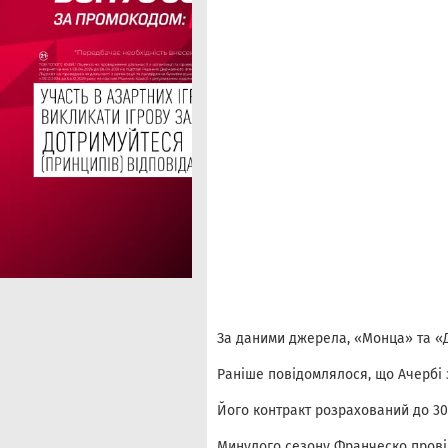
За даними джерела, «Монца» та «Д
Раніше повідомлялося, що Ачербі з
Його контракт розрахований до 30
Минулого сезону Франческо провів 