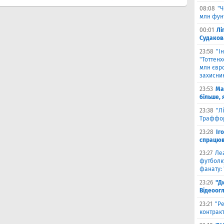
08:08
"Ч
млн фун
00:01
Лі
Судаков
23:58
"І
"Тоттен
млн євро
захисни
23:53
Ма
більше, 
23:38
"Л
Траффор
23:28
Іг
спрацюв
23:27
Ле
футболку
фанату: 
23:26
"Д
Відеоог
23:21
"Ре
контракт