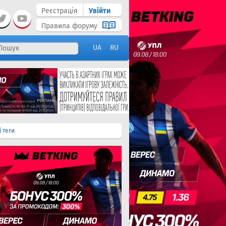
Реєстрація
Увійти
Правила форуму
UA
RU
і теги