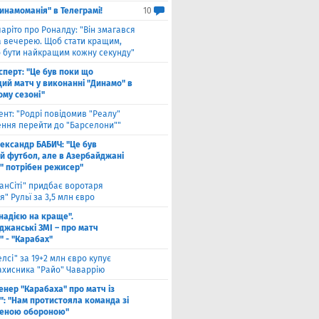
инамоманія" в Телеграмі!
10
чаріто про Роналду: "Він змагався
а вечерею. Щоб стати кращим,
о бути найкращим кожну секунду"
сперт: "Це був поки що
ий матч у виконанні "Динамо" в
ому сезоні"
ент: "Родрі повідомив "Реалу"
ення перейти до "Барселони""
ександр БАБИЧ: "Це був
й футбол, але в Азербайджані
" потрібен режисер"
анСіті" придбає воротаря
" Рульї за 3,5 млн євро
 надією на краще".
джанські ЗМІ – про матч
" - "Карабах"
елсі" за 19+2 млн євро купує
ахисника "Райо" Чаваррію
енер "Карабаха" про матч із
": "Нам протистояла команда зі
еною обороною"