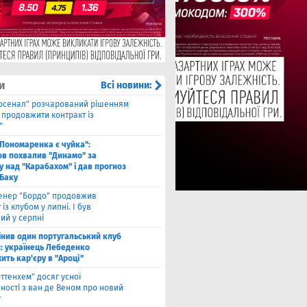
и
Всі новини:
рсенал" розчарований рішенням
а продовжити контракт із
"
 Пономаренка є чуйка":
в похвалив "Динамо" за
у над "Карабахом" і дав прогноз
 Баку
енер "Бордо" продовжив
 із клубом у липні. І був
ий у серпні
інив один португальський клуб
й: українець Лебеденко
ть кар'єру в "Ароці"
оттенхем" досяг усної
ності з ван де Веном про новий
т