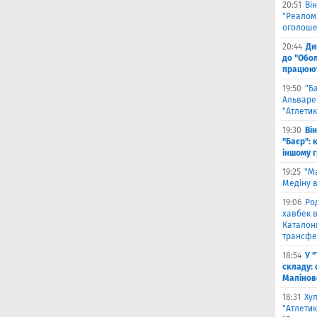
20:51
Він
"Реалом"
оголоше
20:44
Ди
до "Обол
працюют
19:50
"Б
Альваре
"Атлетик
19:30
Ві
"Баєр": 
іншому 
19:25
"М
Медіну в
19:06
Ро
хавбек в
Каталонц
трансфе
18:54
У 
складу: 
Малiнов
18:31
Ху
"Атлетик