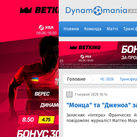
Новини
Команда
Матчі
Транс
Головне
ЧС-2026
Трансфе
7 червня 2026 18:14
"Монца" та "Дженоа" з
Захисник «Інтера» Франческо А
повідомляє журналіст Маттео Море