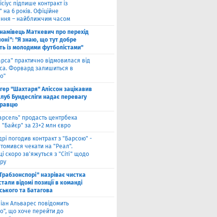
ісіус підпише контракт із
 на 6 років. Офіційне
ння – найближчим часом
намівець Маткевич про перехід
оні": "Я знаю, що тут добре
ь із молодими футболістами"
арса" практично відмовилася від
са. Форвард залишиться в
о"
нгер "Шахтаря" Аліссон зацікавив
клуб Бундесліги надає перевагу
гравцю
арсель" продасть центрбека
 "Байєр" за 23+2 млн євро
дрі погодив контракт з "Барсою" -
томився чекати на "Реал".
і скоро зв'яжуться з "Сіті" щодо
ру
"Трабзонспорі" назріває чистка
стали відомі позиції в команді
ського та Батагова
ліан Альварес повідомить
о", що хоче перейти до