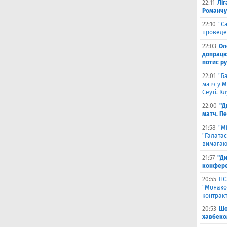
22:11
Ліг
Романчу
22:10
"С
проведе
22:03
Ол
допрацюв
потис р
22:01
"Б
матч у М
Сеуті. К
22:00
"Д
матч. П
21:58
"М
"Галатас
вимагаю
21:57
"Ди
конфере
20:55
ПС
"Монако"
контрак
20:53
Шо
хавбеко