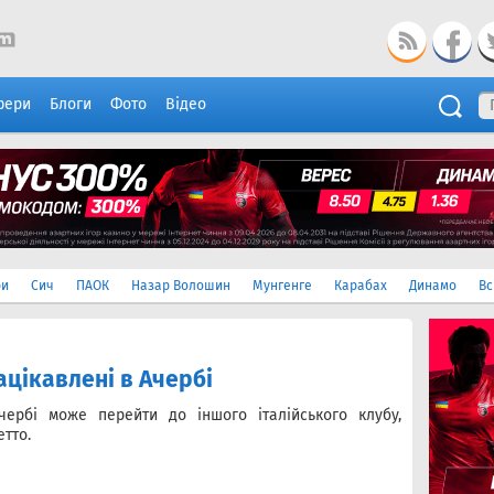
фери
Блоги
Фото
Відео
ри
Сич
ПАОК
Назар Волошин
Мунгенге
Карабах
Динамо
Вс
ацікавлені в Ачербі
чербі може перейти до іншого італійського клубу,
тто.