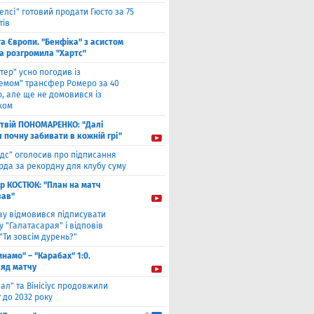
елсі" готовий продати Гюсто за 75
тів
га Європи. "Бенфіка" з асистом
а розгромила "Хартс"
нтер" усно погодив із
хемом" трансфер Ромеро за 40
, але ще не домовився із
ком
твiй ПОНОМАРЕНКО: "Далі
я почну забивати в кожній грі"
ідс" оголосив про підписання
да за рекордну для клубу суму
ор КОСТЮК: "План на матч
ав"
ау відмовився підписувати
 "Галатасарая" і відповів
"Ти зовсім дурень?"
инамо" – "Карабах" 1:0.
ляд матчу
ал" та Вінісіус продовжили
 до 2032 року