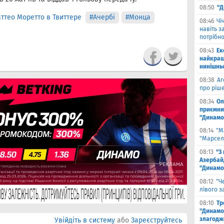
08:50
"Д
ттео Моретто в Твиттере
#Ачербі
#Монца
08:46
Чi
навіть з
потрібн
08:43
Ек
найкращ
нинішнь
08:38
Аг
про ріш
08:34
Ол
приємни
"Динамо
08:14
"М
"Марселя
08:13
"З
Азербай
"Динамо
08:12
"Ч
лівого з
08:10
Тр
"Динамо
злагодж
Увійдіть в систему
або
Зареєструйтесь