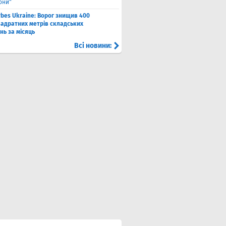
они"
rbes Ukraine: Ворог знищив 400
вадратних метрів складських
нь за місяць
Всі новини: