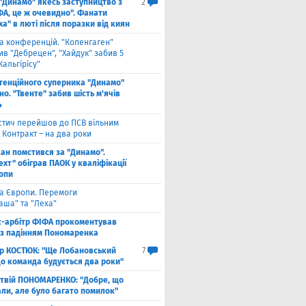
 "Динамо" якесь заступництво з
2
ФА, це ж очевидно". Фанати
а" в люті після поразки від киян
га конференцій. "Копенгаген"
в "Дебрецен", "Хайдук" забив 5
Жальгірісу"
тенційного суперника "Динамо"
о. "Твенте" забив шість м'ячів
4
стич перейшов до ПСВ вільним
 Контракт – на два роки
кан помстився за "Динамо".
хт" обіграв ПАОК у кваліфікації
ропи
га Європи. Перемоги
аша" та "Леха"
с-арбітр ФІФА прокоментував
із падінням Пономаренка
ор КОСТЮК: "Ще Лобановський
7
що команда будується два роки"
твій ПОНОМАРЕНКО: "Добре, що
али, але було багато помилок"