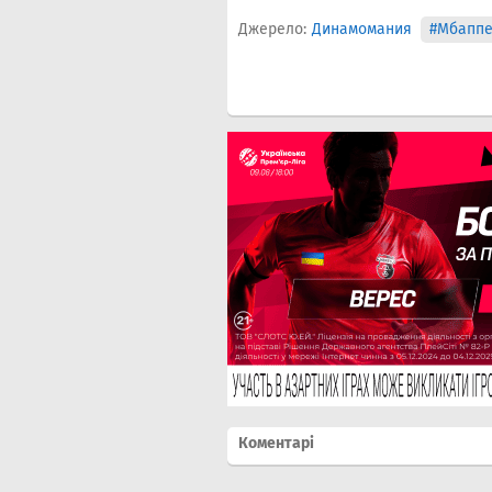
Джерело:
Динамомания
#Мбапп
Коментарі