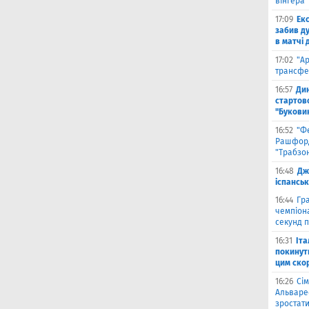
вінгера 
17:09
Ек
забив д
в матчі 
17:02
"А
трансфе
16:57
Ди
стартово
"Букови
16:52
"Ф
Рашфорд
"Трабзо
16:48
Дж
іспанськ
16:44
Гра
чемпіона
секунд п
16:31
Іта
покинути
цим ско
16:26
Сім
Альваре
зростати