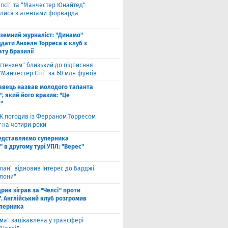
елсі" та "Манчестер Юнайтед"
алися з агентами форварда
оземний журналіст: "Динамо"
дати Анхеля Торреса в клуб з
ту Бразилії
оттенхем" близький до підписння
"Манчестер Сіті" за 60 млн фунтів
авець назвав молодого таланта
, який його вразив: "Це
"
Ж погодив із Ферраном Торресом
 на чотири роки
едставляємо суперника
 в другому турі УПЛ: "Верес"
лан" відновив інтерес до Барджі
елони"
рик зіграв за "Челсі" проти
. Англійський клуб розгромив
уперника
ма" зацікавлена у трансфері