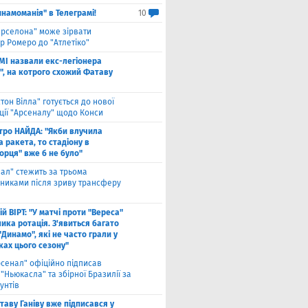
инамоманія" в Телеграмі!
10
арселона" може зірвати
р Ромеро до "Атлетіко"
ЗМІ назвали екс-легіонера
", на котрого схожий Фатаву
стон Вілла" готується до нової
ції "Арсеналу" щодо Конси
тро НАЙДА: "Якби влучила
 ракета, то стадіону в
орця" вже б не було"
еал" стежить за трьома
сниками після зриву трансферу
й ВІРТ: "У матчі проти "Вереса"
ика ротація. З'явиться багато
"Динамо", які не часто грали у
ках цього сезону"
рсенал" офіційно підписав
"Ньюкасла" та збірної Бразилії за
унтів
таву Ганіву вже підписався у