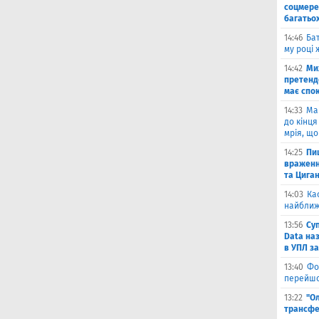
соцмере
багатьох
14:46
Бат
му році 
14:42
Ми
претенд
має спо
14:33
Ма
до кінця
мрія, що
14:25
Пи
враженн
та Цига
14:03
Ка
найближ
13:56
Су
Data на
в УПЛ з
13:40
Фо
перейшо
13:22
"О
трансфе