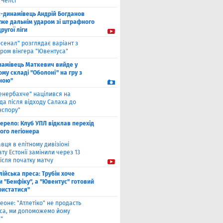
"Челсі"
с-динамівець Андрій Богданов
уже дальнім ударом зі штрафного
другої ліги
рсенал" розглядає варіант з
ром вінгера "Ювентуса"
намівець Маткевич вийде у
му складі "Оболоні" на гру з
ною"
енербахче" націлився на
а після відходу Салаха до
нспору"
ерело: Клуб УПЛ відклав перехід
ого легіонера
вця в елітному дивізіоні
ту Естонії замінили через 13
ісля початку матчу
лійська преса: Трубін хоче
 "Бенфіку", а "Ювентус" готовий
ристатися"
еоне: "Атлетіко" не продасть
са, ми допоможемо йому
"