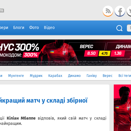
фери
Блоги
Фото
Відео
ри
Мунгенге
Мудрик
Карабах
Динамо
Ганіву
Верес
Всі теги
йкращий матч у складі збірної
нції
Кіліан Мбаппе
відповів, який свій матч у складі
 найкращим.