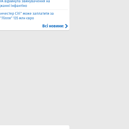
ФА відкинула звинувачення на
Джанні Інфантіно
нчестер Сіті" може заплатити за
"Лілля" 135 млн євро
Всі новини: