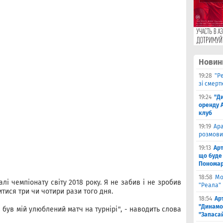
Новин
19:28
"Р
зі смерт
19:24
"Д
оренду 
клуб
19:19
Ара
розмови
19:13
Арт
що буде
Пономар
18:58
Мо
алі чемпіонату світу 2018 року. Я не забив і не зробив
"Реала" 
итися три чи чотири рази того дня.
18:54
Ар
"Динамо
е був мій улюблений матч на турнірі", - наводить слова
"Запаса