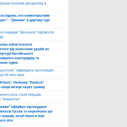
рінью посилив дисципліну в
ало відомо, хто коментуватиме
рес" - "Динамо" в другому турі
ен порадив "Арсеналу" підписати
да
раїна зобов’язалася
атися від нанесення ударів по
руктурі Каспійського
овідного консорціуму та
ських суден
арселона" підвищила пропозицію
 до 60 млн євро
ТоТаке": Легіонер "Полісся"
 кінця місяця через травму
рнічек хоче стати першим
 "Ньюкасла"
инамо" офіційно підтвердило
Олексія Гусєва та перелічило ще
 гравців, котрі пішли в інші
ого літа