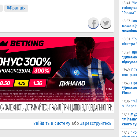
18:41
"Ч
е
#Франція
спілкув
"Реала"
18:37
Ін
може від
чемпіона
18:31
"Т
вінгера 
18:24
Кр
"Динамо"
підкупає
17:49
ПС
контракт
17:43
Пр
"Динамо"
Рівне
17:36
"Мі
з "Барс
17:17
Муд
"Мілана"
Увійдіть в систему
або
Зареєструйтесь
свого с
17:13
"Ро