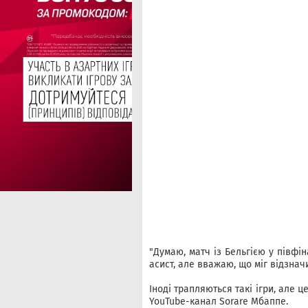
"Думаю, матч із Бельгією у півфін
асист, але вважаю, що міг відзнач
Іноді трапляються такі ігри, але ц
YouTube-канал Sorare Мбаппе.