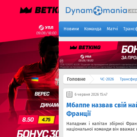
Новини
Команда
Матчі
Транс
Головне
ЧС-2026
Трансфе
6 червня 2026 15:47
Мбаппе назвав свій на
Франції
Нападник і капітан збірної Фра
національної команди він вважає