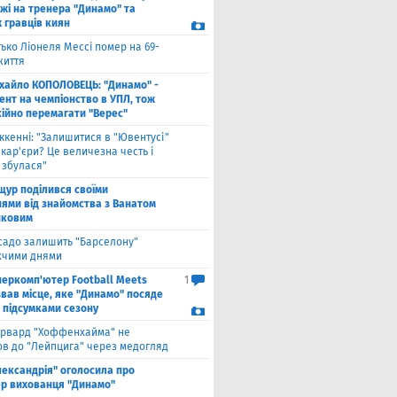
жі на тренера "Динамо" та
 гравців киян
ько Ліонеля Мессі помер на 69-
життя
хайло КОПОЛОВЕЦЬ: "Динамо" -
ент на чемпіонство в УПЛ, тож
кійно перемагати "Верес"
ккенні: "Залишитися в "Ювентусі"
 кар'єри? Це величезна честь і
 збулася"
щур поділився своїми
ями від знайомства з Ванатом
нковим
садо залишить "Барселону"
чими днями
перкомп'ютер Football Meets
1
звав місце, яке "Динамо" посяде
а підсумками сезону
рвард "Хоффенхайма" не
в до "Лейпцига" через медогляд
лександрія" оголосила про
р вихованця "Динамо"