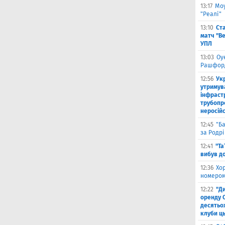
13:17
Моу
"Реалі"
13:10
Ст
матч "Ве
УПЛ
13:03
Оу
Рашфор
12:56
Ук
утримув
інфраст
трубопр
неросій
12:45
"Б
за Родрі
12:41
"Та
вибув до
12:36
Хо
номером
12:22
"Д
оренду 
десятьох
клуби ць