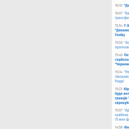
16:10
"Д
16:07
"Б
трансфе
15:54
У 
"Динамо
Ганіву
15:50
"А
пропози
15:40
Пе
серйозна
"Чорном
15:34
"Р
півзахи
Родрі
15:23
Юрі
буде вел
гравців 
єврокуб
15:07
"А
хавбека 
75 млн ф
14:58
Фа