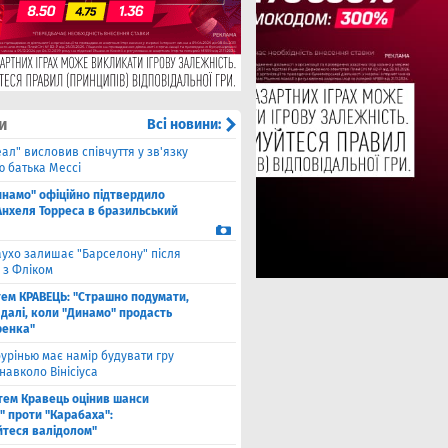
и
Всі новини:
еал" висловив співчуття у зв'язку
ю батька Мессі
инамо" офіційно підтвердило
Анхеля Торреса в бразильський
ухо залишає "Барселону" після
 з Фліком
ем КРАВЕЦЬ: "Страшно подумати,
 далі, коли "Динамо" продасть
енка"
урінью має намір будувати гру
навколо Вінісіуса
тем Кравець оцінив шанси
" проти "Карабаха":
йтеся валідолом"