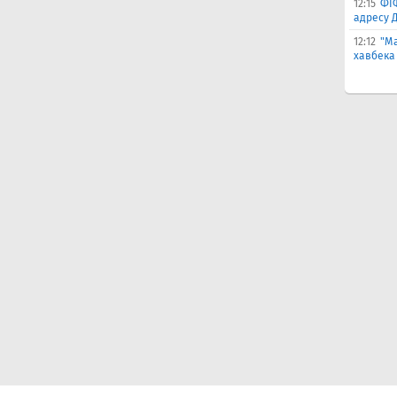
12:15
ФІ
адресу 
12:12
"Ма
хавбека 