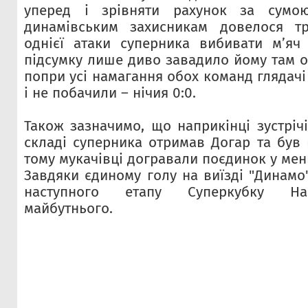
уперед і зрівняти рахунок за сумо
динамівським захисникам довелося тр
однієї атаки суперника вибивати м’яч з
підсумку лише диво завадило йому там о
попри усі намагання обох команд глядачі 
і не побачили – нічия 0:0.
Також зазначимо, що наприкінці зустріч
складі суперника отримав Догар та був 
тому мукачівці догравали поєдинок у мен
Завдяки єдиному голу на виїзді "Динамо
наступного етапу Суперкубку Нац
майбутнього.