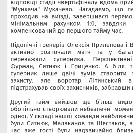
відповіді стадії чвертьфіналу вдома при
"Мункача" Мукачево. Нагадаємо, що п
проходив на виїзді, завершився перемог
мінімальним рахунком 1:0, завдяки 
компенсований до першого тайму час.
Підопічні тренерів Олексія Прилепова і
активно розпочали матч та у багат
переважали суперника. Перспектив
Фурман, Ситнюк і Гриценко. А біля п
суперник лише двічі зумів створити
захисту, але воротар Літинський 
підстрахував своїх захисників, забравши м
Другий тайм вийшов ще більш видо
обопільно створювали небезпечні момент
одної. У складі нашої команди найближчи
були Ситнюк, Малаканов та Шестаков, 
час вже гості були надзвичайно близ