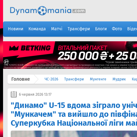
Новини
Команда
Матчі
Трансфери
Блоги
Фото
Віде
Головне
ЧС-2026
Трансфери
Мунгенге
Мудрик
Ка
6 червня 2026 13:17
"Динамо" U-15 вдома зіграло уні
"Мункачем" та вийшло до півфін
Суперкубка Національної ліги м