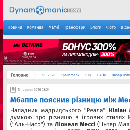
Новини
Команда
Матчі
Трансфери
Блоги
Фото
Віде
Головне
ЧС-2026
Трансфери
Сич
ПАОК
Назар Вол
5 червня 2026 23:24
Мбаппе пояснив різницю між Мес
Нападник мадридського "Реала"
Кіліан
думкою про різницю в ігрових стилях
("Аль-Наср") та
Ліонеля Мессі
("Інтер Мая