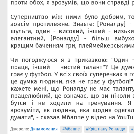
проти обох, я зрозумів, що вони справді р
Суперництво між ними було добрим, т
зовсім протилежне. Знаєте: [Роналду] -
шульга, один - високий, інший - низьки
елегантний, [Роналду] - більш вибухо
кращим баченням гри, плеймейкерськими
Чи погоджуюся я з приказкою: "Один 
праця, інший — чистий талант"? Це дум
грає у футбол. У всіх своїх суперечках я г
це думка людини, яка не грає у футбол!
кажете мені, що Роналду не має талант
працелюбний, це означає, що ви ніколи 
бутси і не ходили на тренування. Я
зрозуміти, як людина, яка щодня одягал
думати", - сказав Мбаппе у відео на YouTu
Джерело:
Динамомания
#Мбаппе
#Кріштіану Роналду
#