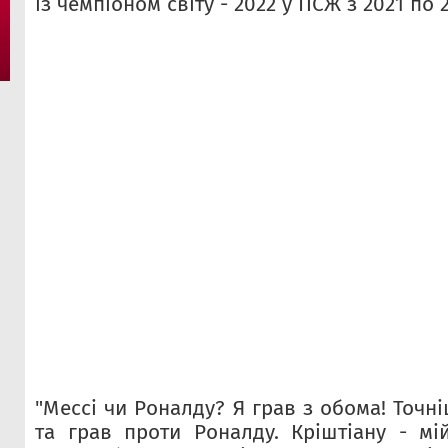
із чемпіоном світу - 2022 у ПСЖ з 2021 по 2
"Мессі чи Роналду? Я грав з обома! Точні
та грав проти Роналду. Кріштіану - мі