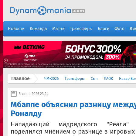
Новости
Команда
Матчи
Трансферы
Блоги
Фото
Ви
Главное
ЧМ-2026
Трансферы
Сыч
ПАОК
Назар Во
5 июня 2026 23:24
Мбаппе объяснил разницу между
Роналду
Нападающий мадридского "Реала
поделился мнением о разнице в игровых