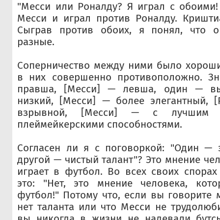
"Месси или Роналду? Я играл с обоими! 
Месси и играл против Роналду. Кришти
Сыграв против обоих, я понял, что о
разные.
Соперничество между ними было хороши
в них совершенно противоположно. Зна
правша, [Месси] — левша, один — вы
низкий, [Месси] — более элегантный, 
взрывной, [Месси] — с лучшим 
плеймейкерскими способностями.
Согласен ли я с поговоркой: "Один — 
другой — чистый талант"? Это мнение че
играет в футбол. Во всех своих спора
это: "Нет, это мнение человека, кот
футбол!" Потому что, если вы говорите 
нет таланта или что Месси не трудолюби
вы никогда в жизни не надевали бутс