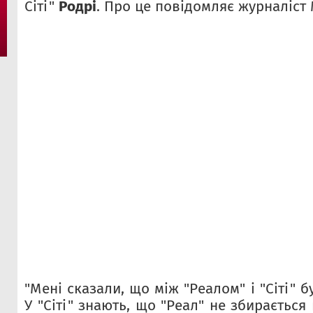
Сіті"
Родрі
. Про це повідомляє журналіст
"Мені сказали, що між "Реалом" і "Сіті" 
У "Сіті" знають, що "Реал" не збирається