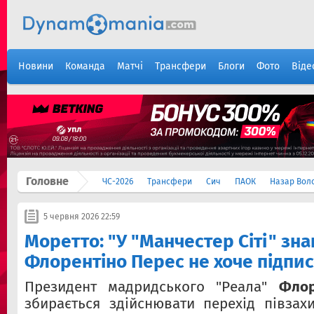
Новини
Команда
Матчі
Трансфери
Блоги
Фото
Віде
Головне
ЧС-2026
Трансфери
Сич
ПАОК
Назар Вол
5 червня 2026 22:59
Моретто: "У "Манчестер Сіті" зна
Флорентіно Перес не хоче підпис
Президент мадридського "Реала"
Флор
збирається здійснювати перехід півзах