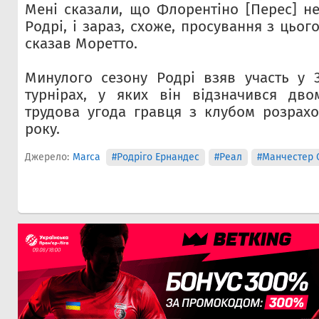
Мені сказали, що Флорентіно [Перес] не
Родрі, і зараз, схоже, просування з цьог
сказав Моретто.
Минулого сезону Родрі взяв участь у 3
турнірах, у яких він відзначився дво
трудова угода гравця з клубом розрахо
року.
Джерело:
Marca
#Родріго Ернандес
#Реал
#Манчестер С