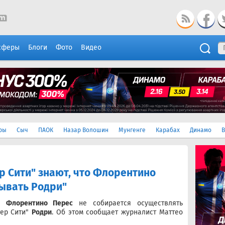
сферы
Блоги
Фото
Видео
ры
Сыч
ПАОК
Назар Волошин
Мунгенге
Карабах
Динамо
В
р Сити" знают, что Флорентино
сывать Родри"
а"
Флорентино Перес
не собирается осуществлять
тер Сити"
Родри
. Об этом сообщает журналист Маттео