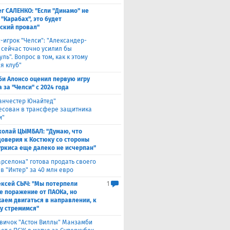
г САЛЕНКО: "Если "Динамо" не
"Карабах", это будет
ский провал"
с-игрок "Челси": "Александер-
 сейчас точно усилил бы
ль". Вопрос в том, как к этому
я клуб"
би Алонсо оценил первую игру
за "Челси" с 2024 года
анчестер Юнайтед"
есован в трансфере защитника
и"
колай ЦЫМБАЛ: "Думаю, что
доверия к Костюку со стороны
уркиса еще далеко не исчерпан"
арселона" готова продать своего
в "Интер" за 40 млн евро
ексей СЫЧ: "Мы потерпели
1
е поражение от ПАОКа, но
аем двигаться в направлении, к
у стремимся"
вичок "Астон Виллы" Манзамби