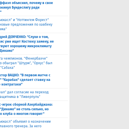
ффаэл объяснил, почему в свое
окинул Бундеслигу ради
"
ьюкасл" и "Ноттингем Форест"
 новые предложения по хавбеку
эма"
дрей ДЕМЧЕНКО: "Слухи о том,
кис уже ищет Костюку замену, не
твуют хорошему микроклимату
"Динамо"
га чемпионов. "Фенербахче"
о обыграл "Штурм", "Орхус" был
 "Сабаха"
ктор ВАЦКО: "В первом матче с
" "Карабах" сделает ставку на
 контратаки"
еал" дал согласие на переход
защитника в "Ливерпуль"
с-игрок сборной Азербайджана:
"Динамо" не столь сильно, но
го клуба о многом говорит"
ьюкасл" объявил о назначении
лавного тренера. За него