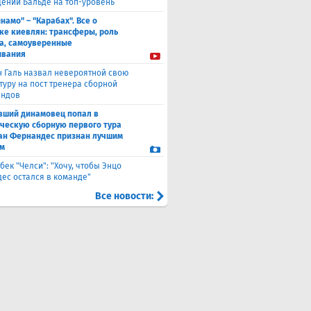
ении Бальде на топ-уровень
намо" – "Карабах". Все о
ке киевлян: трансферы, роль
а, самоуверенные
ывания
н Галь назвал невероятной свою
туру на пост тренера сборной
андов
вший динамовец попал в
ческую сборную первого тура
ан Фернандес признан лучшим
м
бек "Челси": "Хочу, чтобы Энцо
ес остался в команде"
Все новости: