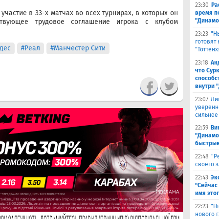
23:30
Ра
частие в 33-х матчах во всех турнирах, в которых он
время п
"Динамо
ствующее трудовое соглашение игрока с клубом
23:23
"Н
готовят
дес
#Реал
#Манчестер Сити
"Тоттенх
23:18
Ан
что Сур
способс
внутри 
23:07
Ли
уверенн
сильнее
22:59
Ви
"Динамо
быстрые
22:48
"Р
своего 
22:43
Эк
"Сейчас 
имя это
22:23
"Н
нового г