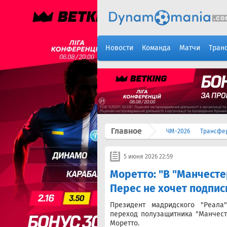
Новости
Команда
Матчи
Тран
Главное
ЧМ-2026
Трансфе
5 июня 2026 22:59
Моретто: "В "Манчесте
Перес не хочет подпи
Президент мадридского "Реал
переход полузащитника "Манчес
Моретто.