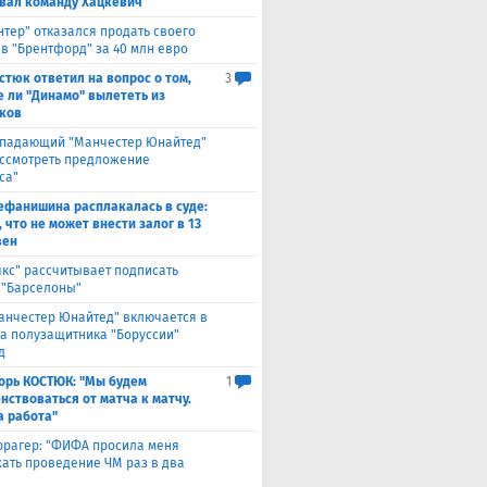
вал команду Хацкевич
нтер" отказался продать своего
 в "Брентфорд" за 40 млн евро
стюк ответил на вопрос о том,
3
е ли "Динамо" вылететь из
ков
падающий "Манчестер Юнайтед"
ассмотреть предложение
са"
ефанишина расплакалась в суде:
 что не может внести залог в 13
вен
якс" рассчитывает подписать
 "Барселоны"
анчестер Юнайтед" включается в
за полузащитника "Боруссии"
д
орь КОСТЮК: "Мы будем
1
нствоваться от матча к матчу.
а работа"
ррагер: "ФИФА просила меня
ать проведение ЧМ раз в два