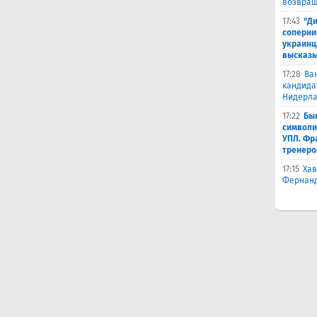
возвращ
17:43
"Ди
соперни
украинц
высказ
17:28
Ва
кандида
Нидерл
17:22
Бы
символи
УПЛ. Фр
тренеро
17:15
Хав
Фернанд