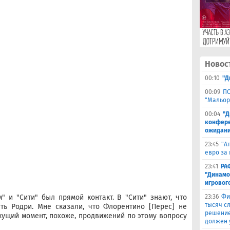
Новос
00:10
"Д
00:09
ПС
"Мальор
00:04
"Д
конферен
ожидани
23:45
"А
евро за 
23:41
РА
"Динамо
игровог
" и "Сити" был прямой контакт. В "Сити" знают, что
23:36
Фи
тысяч с
ть Родри. Мне сказали, что Флорентино [Перес] не
решение
екущий момент, похоже, продвижений по этому вопросу
должен 