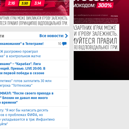
ти
Все новости:
инамомания" в Телеграме!
10
Ж разгромно проиграл
ке" в контрольном матче
инамо" – "Карабах". Лига
ций. Превью. LIVE 20:00. В
и первой победы в сезоне
тлетико" готов заплатить 30 млн
игрока "Тоттенхэма"
ФФАЭЛ: "После своего прихода в
" Блохин не давал мне много
о времени"
гу: "Я мог бы написать десять
лов о проблемах ФИФА, но
 укладывается в три: Инфантино
уйти"