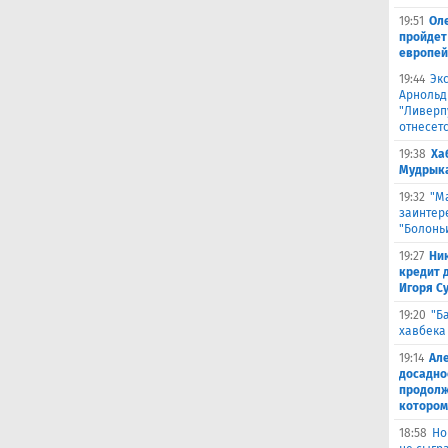
19:51
Оле
пройдет 
европей
19:44
Эк
Арнольд
"Ливерпу
отнесетс
19:38
Ха
Мудрыка 
19:32
"М
заинтер
"Болонь
19:27
Ни
кредит 
Игоря С
19:20
"Б
хавбека 
19:14
Ал
досадно
продолж
котором
18:58
Но