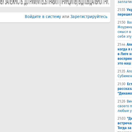
заплати
21:55
Ук
перешел
Войдите в систему
или
Зарегистрируйтесь
21:50
Ва
Моуринью
смысл в 
себя эту
21:44
Ал
когда я
в Лиге 
восприн
это наш
21:35
Ал
Субимен
21:30
Ес
рассказ
"Динамо
21:26
Ви
своего 
любые у
21:03
"Д
встреча
Тогда за