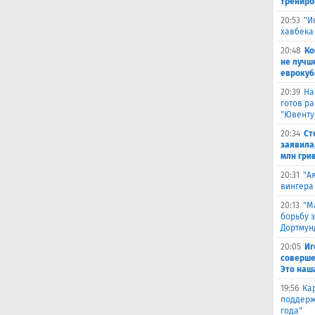
трениро
20:53
"И
хавбека
20:48
Ко
не лучш
еврокуб
20:39
На
готов р
"Ювенту
20:34
Ст
заявила,
млн гри
20:31
"А
вингера
20:13
"М
борьбу 
Дортмун
20:05
Иг
соверше
Это наш
19:56
Ка
поддерж
года"