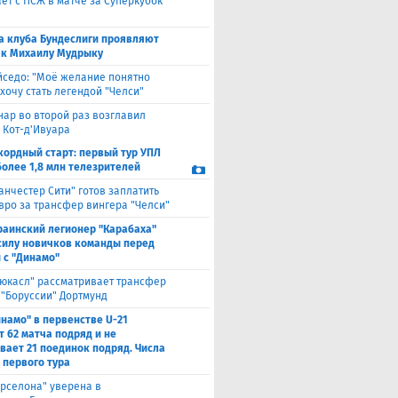
ет с ПСЖ в матче за Суперкубок
а клуба Бундеслиги проявляют
 к Михаилу Мудрыку
йседо: "Моё желание понятно
 хочу стать легендой "Челси"
нар во второй раз возглавил
 Кот-д'Ивуара
кордный старт: первый тур УПЛ
более 1,8 млн телезрителей
анчестер Сити" готов заплатить
евро за трансфер вингера "Челси"
раинский легионер "Карабаха"
силу новичков команды перед
 с "Динамо"
юкасл" рассматривает трансфер
 "Боруссии" Дортмунд
намо" в первенстве U-21
т 62 матча подряд и не
вает 21 поединок подряд. Числа
 первого тура
рселона" уверена в