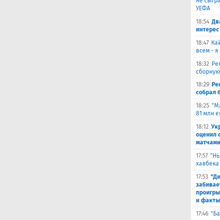
не сыгра
УЕФА
18:54
Дв
интерес
18:47
Ка
всем - я
18:32
Ре
сборную
18:29
Ре
собрал 
18:25
"М
81 млн 
18:12
Ук
оценил 
матчами
17:57
"Нь
хавбека
17:53
"Ди
забивае
проигры
и факты
17:46
"Ба