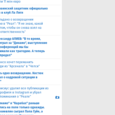
ли 11 млн евро
раинский защитник официально
 в клуб Ла Лиги
льдано о возвращении
 в "Реал": "Я не знаю, какой
том, чтобы он снова взял на
 ответственность"
ександр АЛИЕВ: "В то время,
 играл за "Динамо", выступление
конференций мы бы
имали как трагедию. А теперь
 предел"
онсо хочет переманить
ди из "Арсенала" в "Челси"
ть одно возвращение. Костюк
ал о кадровой ситуации в
"
нисиус удалил все публикации из
профиля в Instagram и убрал
поминания о "Реале"
инамо" и "Карабах" раньше
лись на поле только однажды.
 киевлян сыграл Папа Гуйе, а