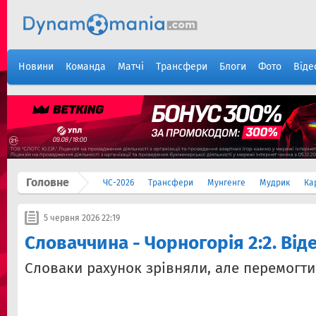
Новини
Команда
Матчі
Трансфери
Блоги
Фото
Віде
Головне
ЧС-2026
Трансфери
Мунгенге
Мудрик
Ка
5 червня 2026 22:19
Словаччина - Чорногорія 2:2. Від
Словаки рахунок зрівняли, але перемогти