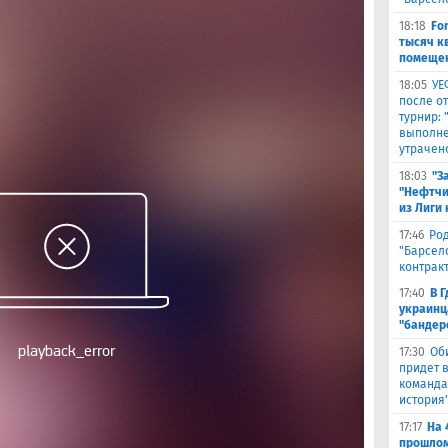
18:18
Fo
тысяч к
помещен
18:05
УЕ
после о
турнир:
выполне
утрачен
18:03
"З
"Нефтчи
из Лиги
17:46
Род
"Барсел
контрак
17:40
В 
украинц
"бандер
17:30
Об
придет в
команда,
история
17:17
На 
прошлом