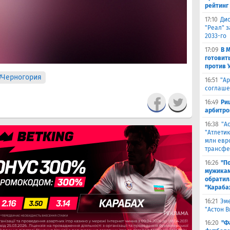
рейтинг
17:10
Ди
"Реал" з
2033-го
17:09
В 
готовит
против 
#Черногория
16:51
"Ар
соглаше
16:49
Ри
арбитро
16:38
"А
"Атлетик
млн евр
трансфе
16:26
"П
мужикам
обратил
"Караба
16:21
Эме
"Астон 
16:20
"Ф