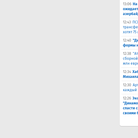
13:06
На
ожидает
азербай
12:43
ПС
трансфер
хотят 75
12:40
"Д
формы н
12:38
"А
сборной
млн евр
12:34
Ха
Михаила
12:30
Ар
каждый 
12:26
Эк
"Динамо
спасти 
своими 