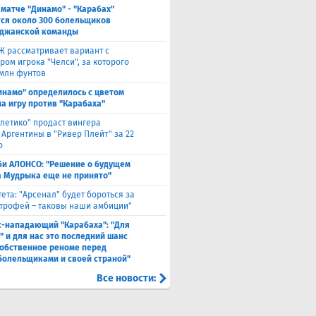
 матче "Динамо" - "Карабах"
ся около 300 болельщиков
джанской команды
Ж рассматривает вариант с
ом игрока "Челси", за которого
 млн фунтов
инамо" определилось с цветом
а игру против "Карабаха"
тлетико" продаст вингера
 Аргентины в "Ривер Плейт" за 22
о
би АЛОНСО: "Решение о будущем
 Мудрыка еще не принято"
тета: "Арсенал" будет бороться за
трофей – таковы наши амбиции"
с-нападающий "Карабаха": "Для
" и для нас это последний шанс
собственное реноме перед
болельщиками и своей страной"
Все новости: