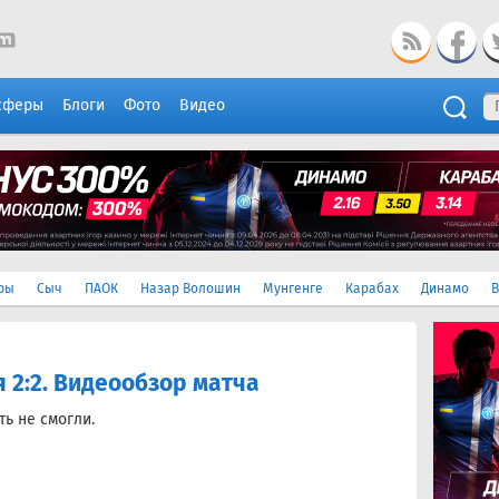
сферы
Блоги
Фото
Видео
ры
Сыч
ПАОК
Назар Волошин
Мунгенге
Карабах
Динамо
В
 2:2. Видеообзор матча
ть не смогли.