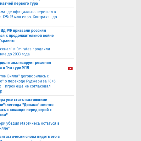
 матчей первого тура
оманде официально перешел в
а 125+15 млн евро. Контракт – до
МИД РФ призвали россиян
ься к продолжительной войне
Украины
сенал" и Emirates продлили
ние до 2033 года
ццоли анализирует решения
в в 1-м туре УПЛ
стон Вилла" договорилась с
о" о переходе Руджери за 18+6
о – игрок еще не согласовал
р
ора уже стать настоящими
и": легенда "Динамо" жестко
ась к команде перед игрой с
хом"
ри убедил Мартинеса остаться в
Вилле"
антастически снова видеть его в