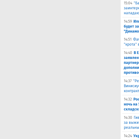
15:04
"Б
заинтер
нападаю
14:59
Ил
будет за
"Динамо
14:51
Фа
"крота" 
14:40
В 
заявлен
партнер
дополни
противо
14:37
"Ре
Винисиу
контрак
14:32
Ро
ночь на 
складск
14:30
Ги
за выжи
реальны
14:24
Ук