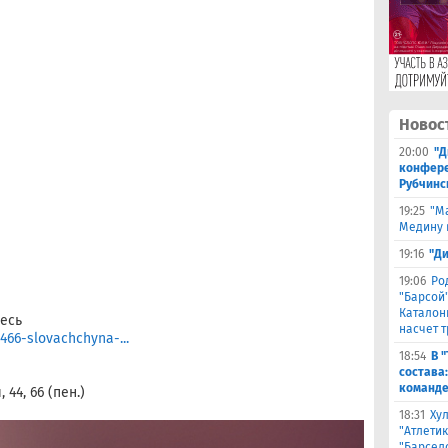
Новос
20:00
"Д
конферен
Рубчинс
19:25
"М
Медину в
19:16
"Д
19:06
Ро
"Барсой"
Каталон
есь
насчет 
66-slovachchyna-...
18:54
В 
состава
команде
 44, 66 (пен.)
18:31
Ху
"Атлетик
"Барсел