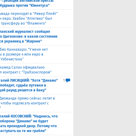
": реакция английской прессы
 Мудрыка против "Ювентуса"
ьмада переходит в "Ривер Плейт"
н евро. Хавбек "Атлетико" был
к трансферу во "Фламенго"
панский журналист сообщил
 о Цыганкове: в каком состоянии
ся украинец в "Жироне"
био Каннаваро: "У меня нет
ы в размере 4 млн евро в
 Узбекистана"
хамед Салах официально
л контракт с "Трабзонспором"
талий ЛИСИЦКИЙ: "Хотя "Динамо"
1
победит, судьба путевки в
ий раунд решится в Баку"
Диоманде прямо сейчас летит в
 чтобы подписать контракт с
"
талий КОСОВСКИЙ: "Надеюсь, что
 оборона "Динамо" не будет
ать проходной двор. Потому что
аступать на те же грабли"