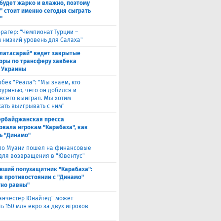
будет жарко и влажно, поэтому
" стоит именно сегодня сыграть
"
рагер: "Чемпионат Турции –
 низкий уровень для Салаха"
алатасарай" ведет закрытые
оры по трансферу хавбека
 Украины
вбек "Реала": "Мы знаем, кто
оуринью, чего он добился и
 всего выиграл. Мы хотим
ать выигрывать с ним"
ербайджанская пресса
овала игрокам "Карабаха", как
ь "Динамо"
ло Муани пошел на финансовые
 для возвращения в "Ювентус"
вший полузащитник "Карабаха":
в противостоянии с "Динамо"
но равны"
анчестер Юнайтед" может
ь 150 млн евро за двух игроков