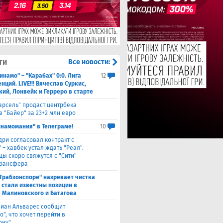
ти
Все новости:
инамо" – "Карабах" 0:0. Лига
12
ций. LIVE!!! Вячеслав Суркис,
кий, Лонвейк и Герреро в старте
арсель" продаст центрбека
 "Байер" за 23+2 млн евро
инамомания" в Телеграме!
10
дри согласовал контракт с
 – хавбек устал ждать "Реал".
цы скоро свяжутся с "Сити"
трансфера
"Трабзонспоре" назревает чистка
: стали известны позиции в
 Малиновского и Батагова
лиан Альварес сообщит
о", что хочет перейти в
ону"