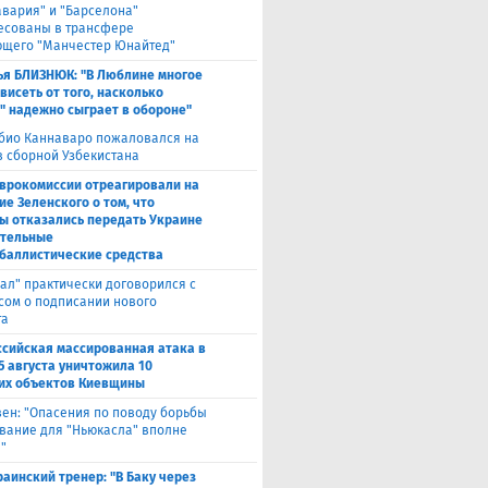
авария" и "Барселона"
есованы в трансфере
щего "Манчестер Юнайтед"
ья БЛИЗНЮК: "В Люблине многое
висеть от того, насколько
" надежно сыграет в обороне"
био Каннаваро пожаловался на
в сборной Узбекистана
Еврокомиссии отреагировали на
ие Зеленского о том, что
ы отказались передать Украине
тельные
баллистические средства
ал" практически договорился с
сом о подписании нового
та
ссийская массированная атака в
5 августа уничтожила 10
их объектов Киевщины
вен: "Опасения по поводу борьбы
вание для "Ньюкасла" вполне
"
раинский тренер: "В Баку через