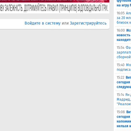
футболе
на игру
16:05
Ал
за 20 мл
близок 
Войдите в систему
или
Зарегистрируйтесь
16:00
Ис
новость
находит
15:54
Фа
зарплат
сборной
15:40
Мо
подписа
15:22
Ви
сегодня 
следующ
15:14
Ян 
Мадрид,
"Реалом
15:08
Ви
сегодня
напомин
нельзя н