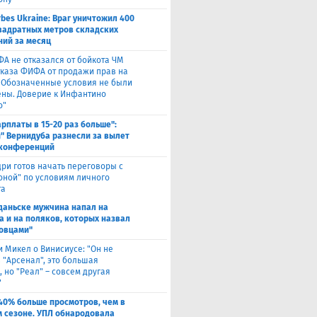
rbes Ukraine: Враг уничтожил 400
вадратных метров складских
ий за месяц
ФА не отказался от бойкота ЧМ
тказа ФИФА от продажи прав на
 "Обозначенные условия не были
ны. Доверие к Инфантино
о"
арплаты в 15-20 раз больше":
" Вернидуба разнесли за вылет
 конференций
ри готов начать переговоры с
оной" по условиям личного
та
Гданьске мужчина напал на
а и на поляков, которых назвал
овцами"
и Микел о Винисиусе: "Он не
 "Арсенал", это большая
 но "Реал" – совсем другая
"
40% больше просмотров, чем в
 сезоне. УПЛ обнародовала