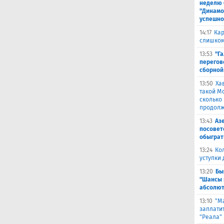
неделю 
"Динамо
успешно
14:17
Кар
слишком
13:53
"Г
перегов
сборной
13:50
Ха
такой М
сколько
продолж
13:43
Аз
посовет
обыграт
13:24
Ко
уступки
13:20
Бы
"Шансы 
абсолют
13:10
"М
заплатит
"Реала"